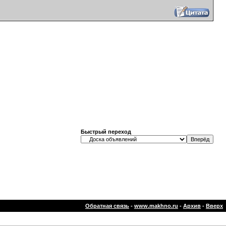
Быстрый переход
Обратная связь
-
www.makhno.ru
-
Архив
-
Вверх