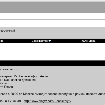
 объявлений
вка
Сообщество
Календарь
е интернет-тв
интернет TV. Первый эфир. Анонс
 и махновское движение
Махно.
тр Рябов.
оября в 20:00 по Москве выходит первая передача в рамках проекта либ
а на TV канал -
http://www.blogtv.com/People/diytv