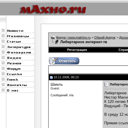
Форум | www.makhno.ru
>
Общий форум
>
Доска
Либертарное интернет-тв
Регистрация
Спра
10.11.2008, 00:13
Шмель
Либертарно
Guest
Либертарное 
Сообщений: n/a
Нестор Махно
К 120 летию 
Ведущий - Пе
В среду 12 н
Прямая ссылк