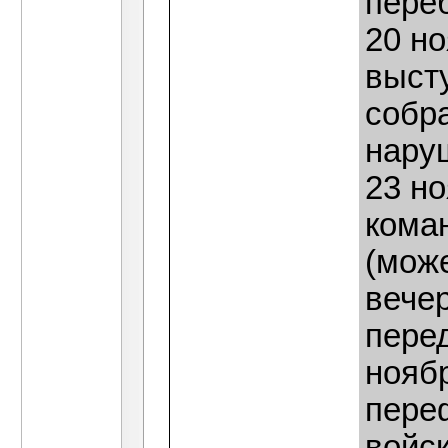
переб
20 но
высту
собра
нару
23 н
кома
(може
вече
пере
нояб
пере
войск