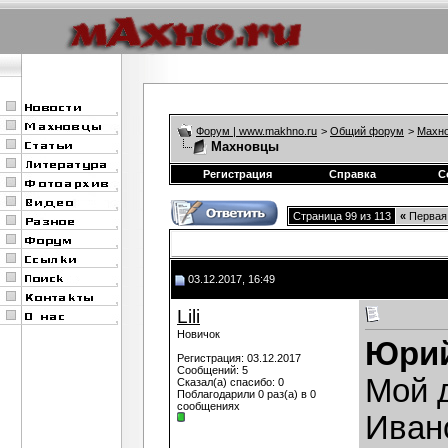
Форум | www.makhno.ru
>
Общий форум
>
Махно
Махновцы
Регистрация
Справка
С
Страница 99 из 113
«
Первая
03.12.2017, 16:49
Lili
Новичок
Юрий
Регистрация: 03.12.2017
Сообщений: 5
Мой 
Сказал(а) спасибо: 0
Поблагодарили 0 раз(а) в 0
сообщениях
Иван