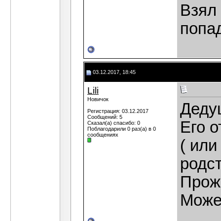
Взял 
попад
03.12.2017, 18:45
Lili
Новичок
Деду
Регистрация: 03.12.2017
Сообщений: 5
Его 
Сказал(а) спасибо: 0
Поблагодарили 0 раз(а) в 0
сообщениях
( ил
родс
Прож
Може