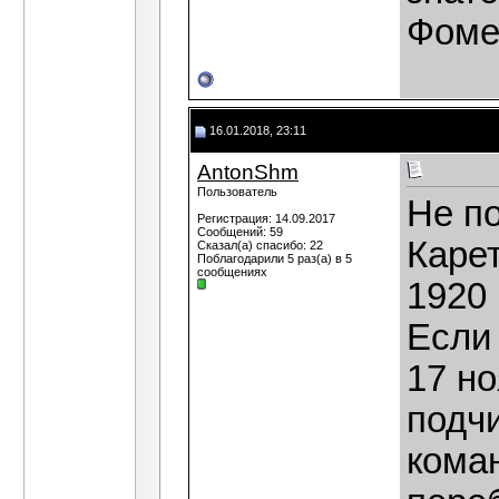
Фоме
16.01.2018, 23:11
AntonShm
Пользователь
Не по
Регистрация: 14.09.2017
Сообщений: 59
Каре
Сказал(а) спасибо: 22
Поблагодарили 5 раз(а) в 5
сообщениях
1920 
Если 
17 н
подч
кома