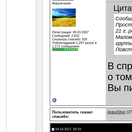
Форумчанин
Цита
Сообщ
Прости
21 г. 
Регистрация: 09.03.2007
Сообщений: 2,815
Малом
Сказал(а) спасибо: 525
группы
Поблагодарили 2,297 раз(а) в
1,171 сообщениях
Повст
В сп
о том
Вы п
Пользователь сказал
AntonShm
(27
cпасибо:
04.10.2017, 00:33