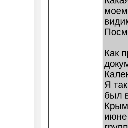
Какая
моему
види
Посм
Как 
доку
Кален
Я та
был в
Крымс
июне 
групп