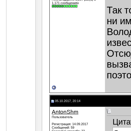
1,171 сообщениях
Так т
ни им
Волод
изве
Отсюд
вызв
поэт
05.10.2017, 20:14
AntonShm
Пользователь
Цита
Регистрация: 14.09.2017
Сообщений: 59