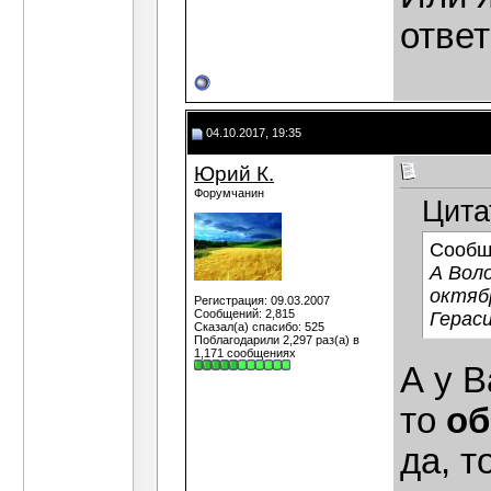
отве
04.10.2017, 19:35
Юрий К.
Форумчанин
Цита
Сообщ
А Воло
октяб
Регистрация: 09.03.2007
Сообщений: 2,815
Герас
Сказал(а) спасибо: 525
Поблагодарили 2,297 раз(а) в
1,171 сообщениях
А у В
то
об
да, т