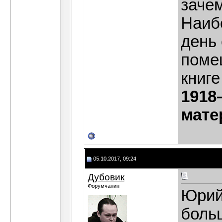
зачем
Наиб
день
поме
книге
1918
мате
05.10.2017, 09:24
Дубовик
Форумчанин
Юрий
боль