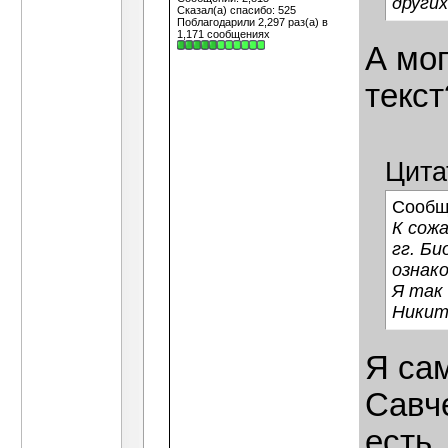
други
Сказал(а) спасибо: 525
Поблагодарили 2,297 раз(а) в
1,171 сообщениях
А мог
текст
Цита
Сообщ
К сож
гг. Би
ознако
Я так 
Никит
Я са
Савче
есть.