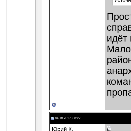
источн
Прост
справ
идёт 
Мало
райо
анарх
кома
пропа
04.10.2017, 00:22
Юрий К.