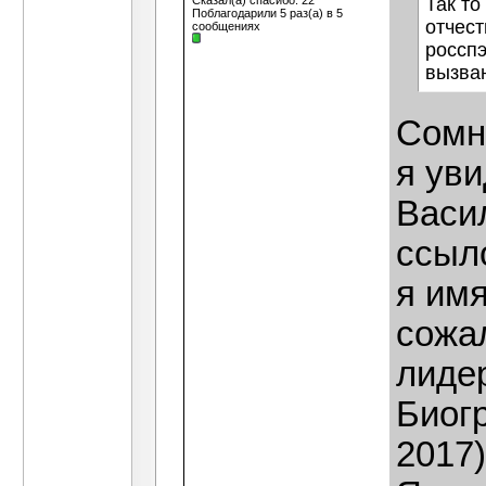
Сказал(а) спасибо: 22
Так то
Поблагодарили 5 раз(а) в 5
отчест
сообщениях
росспэ
вызва
Сомн
я уви
Васи
ссыло
я имя
сожа
лидер
Биог
2017)