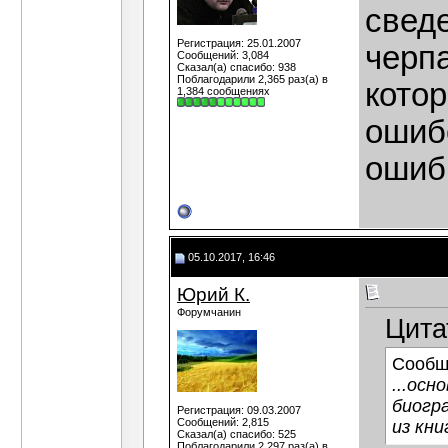
свед
Регистрация: 25.01.2007
черпа
Сообщений: 3,084
Сказал(а) спасибо: 938
Поблагодарили 2,365 раз(а) в
кото
1,384 сообщениях
ошибо
ошиб
05.10.2017, 16:46
Юрий К.
Форумчанин
Цита
Сообщ
...осн
биогр
Регистрация: 09.03.2007
Сообщений: 2,815
из кн
Сказал(а) спасибо: 525
Поблагодарили 2,297 раз(а) в