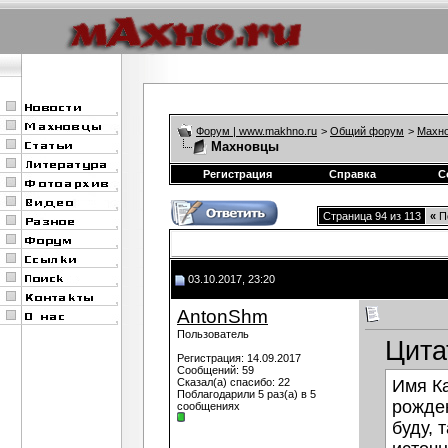
Форум | www.makhno.ru
>
Общий форум
>
Махно
Махновцы
Регистрация
Справка
С
Страница 94 из 113
«
П
03.10.2017, 23:20
AntonShm
Пользователь
Цита
Регистрация: 14.09.2017
Сообщений: 59
Сказал(а) спасибо: 22
Имя Ка
Поблагодарили 5 раз(а) в 5
рожден
сообщениях
буду, 