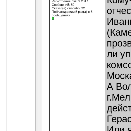
Кому
Регистрация: 14.09.2017
Сообщений: 59
отче
Сказал(а) спасибо: 22
Поблагодарили 5 раз(а) в 5
сообщениях
Иван
(Каме
прозв
ли уп
комсо
Моск
А Вол
г.Мел
дейс
Гера
Или 