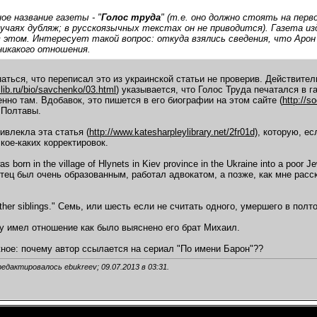
ое название газеты - "
Голос труда
" (т.е. оно должно стоять на перво
учаях дубляж; в русскоязычных текстах он не приводится). Газета из
в этом. Интересует такой вопрос: откуда взялись сведения, что Арон
никакого отношения.
аться, что переписал это из украинской статьи не проверив. Действите
a.lib.ru/bio/savchenko/03.html
) указывается, что Голос Труда печатался в г
нно там. Вдобавок, это пишется в его биографии на этом сайте (
http://s
 Полтавы.
ивлекла эта статья (
http://www.katesharpleylibrary.net/2fr01d)
, которую, е
кое-каких корректировок.
s born in the village of Hlynets in Kiev province in the Ukraine into a poor
отец был очень образованным, работал адвокатом, а позже, как мне расс
other siblings." Семь, или шесть если не считать одного, умершего в полт
у имел отношение как было выяснено его брат Михаил.
ное: почему автор ссылается на сериал "По имени Барон"??
редактировалось ebukreev; 09.07.2013 в
03:31
.