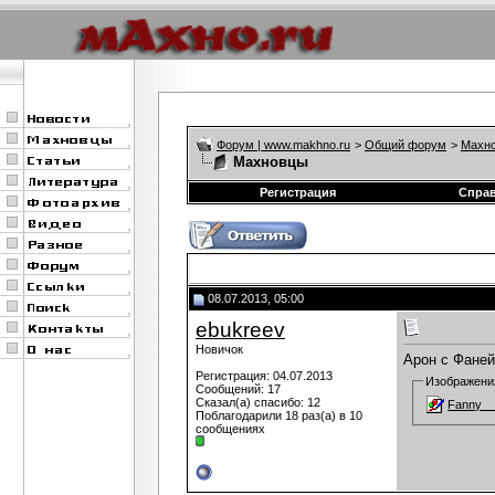
Форум | www.makhno.ru
>
Общий форум
>
Махно
Махновцы
Регистрация
Спра
08.07.2013, 05:00
ebukreev
Новичок
Арон с Фаней
Регистрация: 04.07.2013
Изображени
Сообщений: 17
Сказал(а) спасибо: 12
Fanny__
Поблагодарили 18 раз(а) в 10
сообщениях