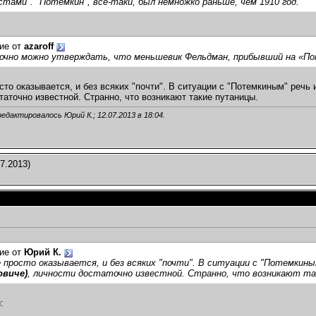
стами". "Потемкин", все-таки, был немножко раньше, чем 1910 год.
ие от
azaroff
очно можно утверждать, что меньшевик Фельдман, прибывший на «Пот
осто оказывается, и без всяких "почти". В ситуации с "Потемкиным" речь
таточно известной. Странно, что возникают такие путаницы.
редактировалось Юрий К.; 12.07.2013 в
18:04
.
7.2013)
ие от
Юрий К.
ё просто оказывается, и без всяких "почти". В ситуации с "Потемкин
овиче)
, личности достаточно известной. Странно, что возникают та
: