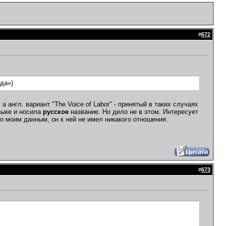
#
672
да»)
 а англ. вариант "The Voice of Labor" - принятый в таких случаях
зыке и носила
русское
название. Но дело не в этом. Интересует
По моим данным, он к ней не имел никакого отношения.
#
673