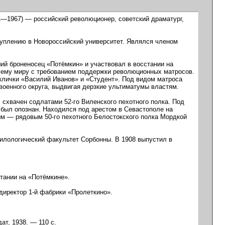
1—1967) — российский революционер, советский драматург,
туплению в Новороссийский университет. Являлся членом
ший броненосец «Потёмкин» и участвовал в восстании на
всему миру с требованием поддержки революционных матросов.
клички «Василий Иванов» и «Студент». Под видом матроса
оенного округа, выдвигая дерзкие ультиматумы властям.
л схвачен содлатами 52-го Виленского пехотного полка. Под
 был опознан. Находился под арестом в Севастополе на
ным — рядовым 50-го пехотного Белостокского полка Мордкой
илологический факультет Сорбонны. В 1908 выпустил в
тании на «Потёмкине».
директор 1-й фабрики «Пролеткино».
т, 1938. — 110 с.