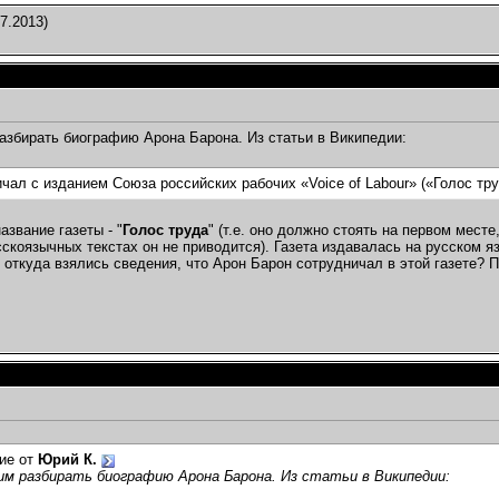
7.2013)
збирать биографию Арона Барона. Из статьи в Википедии:
чал с изданием Союза российских рабочих «Voice of Labour» («Голос тру
азвание газеты - "
Голос труда
" (т.е. оно должно стоять на первом месте,
сскоязычных текстах он не приводится). Газета издавалась на русском я
: откуда взялись сведения, что Арон Барон сотрудничал в этой газете? 
ие от
Юрий К.
м разбирать биографию Арона Барона. Из статьи в Википедии: