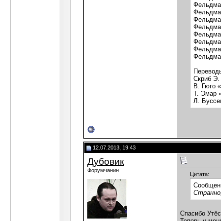
Фельдман
Фельдман
Фельдман
Фельдман
Фельдман
Фельдман
Фельдман
Фельдман
Перевод
Скриб Э.
В. Гюго 
Т. Эмар 
Л. Буссе
12.07.2013, 19:43
Дубовик
Форумчанин
Цитата:
Сообщен
Странно
Спасибо Утё
Теперь у мен