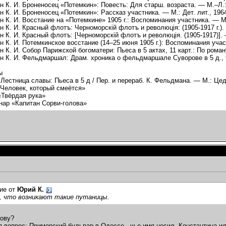
 К. И. Броненосец «Потемкин»: Повесть: Для старш. возраста. — М.–Л.: Д
 К. И. Броненосец «Потемкин»: Рассказ участника. — М.: Дет. лит., 1964
 К. И. Восстание на «Потемкине» 1905 г.: Воспоминания участника. — М.: 
 К. И. Красный флотъ: Черноморскiй флотъ и революцiя: (1905-1917 г.). 
 К. И. Красный флотъ: [Черноморскiй флотъ и революцiя. (1905-1917)]. – 
 К. И. Потемкинское восстание (14–25 июня 1905 г.): Воспоминания участ
 К. И. Собор Парижской богоматери: Пьеса в 5 актах, 11 карт.: По роман
 К. И. Фельдмаршал: Драм. хроника о фельдмаршале Суворове в 5 д., 9 
ы
 Лестница славы: Пьеса в 5 д / Пер. и перераб. К. Фельдмана. — М.: Цед
«Человек, который смеётся»
«Твёрдая рука»
нар «Капитан Сорви-голова»
ие от
Юрий К.
, что возникают такие путаницы.
сову?
я вопрос: Приморский бульвар в Одессе - чье имя носил, Константина 