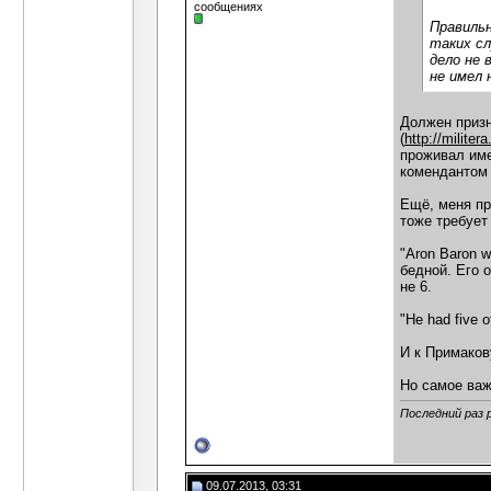
сообщениях
Правильн
таких сл
дело не 
не имел 
Должен призн
(
http://militer
проживал име
комендантом
Ещё, меня пр
тоже требует 
"Aron Baron wa
бедной. Его 
не 6.
"He had five 
И к Примаков
Но самое важ
Последний раз 
09.07.2013, 03:31