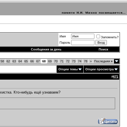
Имя
Запомнить?
Пароль
Сообщения за день
Поиск
58
62
63
64
65
66
67
68
69
70
71
72
73
74
78
>
Последняя
»
Опции темы
Опции просмотра
#
671
рхистка. Кто-нибудь ещё узнаваем?