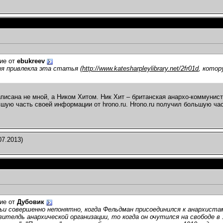
ие от
ebukreev
я привлекла эта статья (
http://www.katesharpleylibrary.net/2fr01d
, котор
.
аписана не мной, а Ником Хитом. Ник Хит – британская анархо-коммуни
шую часть своей информации от hrono.ru. Hrono.ru получил большую част
07.2013)
ие от
Дубовик
и совершенно непонятно, когда Фельдман присоединился к анархиста
ителдь анархической организации, то когда он очутился на свободе в 