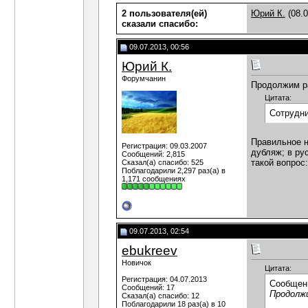
2 пользователя(ей)
Юрий К.
(08.0
сказали cпасибо:
09.07.2013, 00:56
Юрий К.
Форумчанин
Продолжим ра
Цитата:
Сотрудни
Правильное н
Регистрация: 09.03.2007
дубляж; в ру
Сообщений: 2,815
такой вопрос
Сказал(а) спасибо: 525
Поблагодарили 2,297 раз(а) в
1,171 сообщениях
09.07.2013, 02:54
ebukreev
Новичок
Цитата:
Регистрация: 04.07.2013
Сообщен
Сообщений: 17
Продолжи
Сказал(а) спасибо: 12
Поблагодарили 18 раз(а) в 10