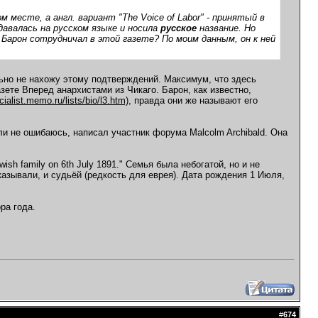
м месте, а англ. вариант "The Voice of Labor" - принятый в
давалась на русском языке и носила
русское
название. Но
 Барон сотрудничал в этой газете? По моим данным, он к ней
льно не нахожу этому подтверждений. Максимум, что здесь
азете Вперед анархистами из Чикаго. Барон, как известно,
ocialist.memo.ru/lists/bio/l3.htm)
, правда они же называют его
сли не ошибаюсь, написал участник форума Malcolm Archibald. Она
 Jewish family on 6th July 1891." Семья была небогатой, но и не
казывали, и судьёй (редкость для еврея). Дата рождения 1 Июля,
ора года.
#
674