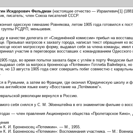
тин Исидорович Фельдман
(настоящее отчество — Израилевич[1] (188
ик, писатель; член Союза писателей СССР.
кончил одесскую гимназию Ровнякова, летом 1905 года готовился к пос
 группы РСДРП, меньшевик.
оду в качестве делегата от «Соединённой комиссии» прибыл на восстав
це. Призывал матросов к захвату города, написал текст обращения ко 
носце носил матросскую форму, выдавал себя за члена команды, имел 
риниал участие в переговорах восставших с командованием Одесского в
1905 года, во время попытки захвата барж с углём в порту Феодосии бы
выдавал себя за матроса броненосца «Потёмкин» Готлиба Вайнберга, но
те, но 13 августа 1905 года смог совершить побег совместно с карауль
.
я в Румынии, а затем во Франции, где окончил Юридическую школу и ф
на английском языке книгу «Восстание на „Потёмкине“».
вральской революции вернулся в Россию.
амого себя снялся у С. М. Эйзенштейна в его знаменитом фильме о восс
 годах — член правления Акционерного общества «Пролетарское Кино», 
дения
 К. И. Броненосец «Потемкин». — М., 1955.
 К. И. Броненосец «Потемкин»: Воспоминания участника. — М.: Военизда