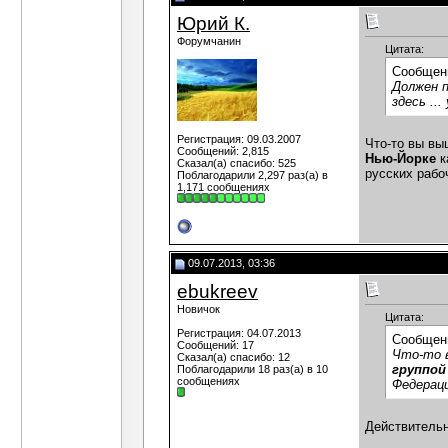
Юрий К.
Форумчанин
Цитата:
Сообщен
Должен п
здесь ..
Регистрация: 09.03.2007
Что-то вы вы
Сообщений: 2,815
Нью-Йорке
к
Сказал(а) спасибо: 525
русских рабо
Поблагодарили 2,297 раз(а) в
1,171 сообщениях
09.07.2013, 03:36
ebukreev
Новичок
Цитата:
Регистрация: 04.07.2013
Сообщен
Сообщений: 17
Что-то в
Сказал(а) спасибо: 12
группой
Поблагодарили 18 раз(а) в 10
сообщениях
Федераци
Действительн