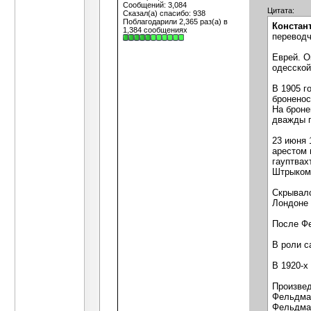
Сообщений: 3,084
Цитата:
Сказал(а) спасибо: 938
Поблагодарили 2,365 раз(а) в
Констан
1,384 сообщениях
переводч
Еврей. О
одесской
В 1905 г
броненос
На броне
дважды п
23 июня 
арестом 
гауптвах
Штрыком
Скрывалс
Лондоне 
После Фе
В роли с
В 1920-х
Произве
Фельдман
Фельдман