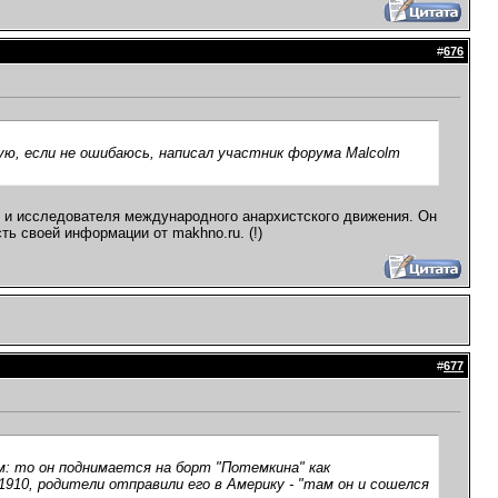
#
676
ую, если не ошибаюсь, написал участник форума Malcolm
ст и исследователя международного анархистского движения. Он
ь своей информации от makhno.ru. (!)
#
677
м: то он поднимается на борт "Потемкина" как
1910, родители отправили его в Америку - "там он и сошелся