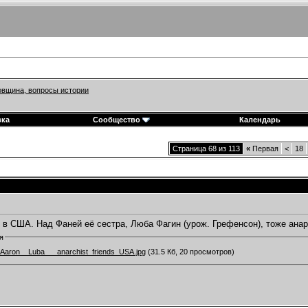
вщина, вопросы истории
вка
Сообщество
Календарь
Страница 68 из 113
«
Первая
<
18
 в США. Над Фаней её сестра, Люба Фагин (урож. Грефенсон), тоже ана
я
Aaron__Luba___anarchist_friends_USA.jpg
(31.5 Кб, 20 просмотров)