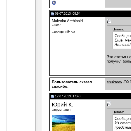
09.07.2013, 08:54
Malcolm Archibald
Guest
Цитата:
Сообщений: n/a
Сообщен
Ещё, мен
Archibald
Эта статья н
получил боль
Пользователь сказал
ebukreev
(09.
cпасибо:
12.07.2013, 17:40
Юрий К.
Форумчанин
Цитата:
Сообщен
Из стать
представ