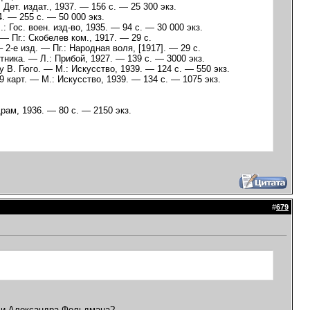
ет. издат., 1937. — 156 с. — 25 300 экз.
. — 255 с. — 50 000 экз.
Гос. воен. изд-во, 1935. — 94 с. — 30 000 экз.
— Пг.: Скобелев ком., 1917. — 29 с.
2-е изд. — Пг.: Народная воля, [1917]. — 29 с.
ника. — Л.: Прибой, 1927. — 139 с. — 3000 экз.
у В. Гюго. — М.: Искусство, 1939. — 124 с. — 550 экз.
карт. — М.: Искусство, 1939. — 134 с. — 1075 экз.
рам, 1936. — 80 с. — 2150 экз.
#
679
или Александра Фельдмана?