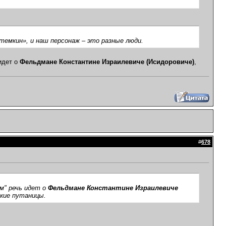
емкин», и наш персонаж – это разные люди.
 идет о
Фельдмане Константине Израилевиче (Исидоровиче)
,
#
678
ым" речь идет о
Фельдмане Константине Израилевиче
кие путаницы.