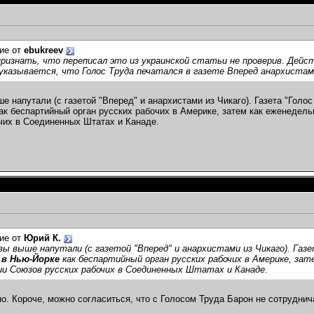
ие от
ebukreev
ризнать, что переписал это из украинской статьи не проверив. Дей
. указывается, что Голос Труда печатался в газете Вперед анархистам
ше напутали (с газетой "Вперед" и анархистами из Чикаго). Газета "Гол
ак беспартийный орган русских рабочих в Америке, затем как еженедельн
чих в Соединенных Штатах и Канаде.
ие от
Юрий К.
ы выше напутали (с газетой "Вперед" и анархистами из Чикаго). Газе
 в Нью-Йорке
как беспартийный орган русских рабочих в Америке, зате
и Союзов русских рабочих в Соединенных Штатах и Канаде.
о. Короче, можно согласиться, что с Голосом Труда Барон не сотруднич