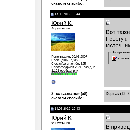
сказали cпасибо:
13.06.2012, 13:44
Юрий К.
Форумчанин
Вот тако
Ревегук.
Источник
Изображени
Регистрация: 09.03.2007
Христов
Сообщений: 2,815
Сказал(а) спасибо: 525
Поблагодарили 2,297 раз(а) в
1,171 сообщениях
2 пользователя(ей)
Коршак
(13.06
сказали cпасибо:
13.06.2012, 22:33
Юрий К.
Форумчанин
В привед