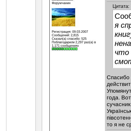
Форумчанин
Цитата:
Соо
я сп
Регистрация: 09.03.2007
книг
Сообщений: 2,815
Сказал(а) спасибо: 525
нена
Поблагодарили 2,297 раз(а) в
1,171 сообщениях
что 
смо
Спасибо 
действит
Упомянут
года. Вот
сучасник 
Українсь
півсотен
то я не 