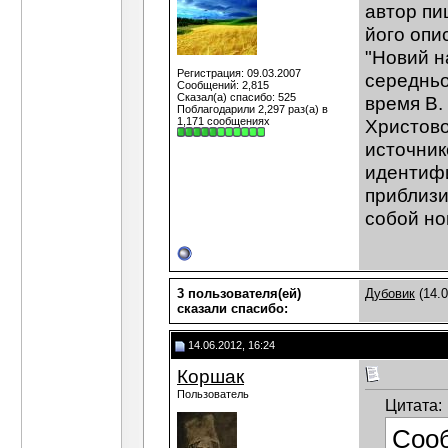
автор пи
його опи
"Новий н
Регистрация: 09.03.2007
середньог
Сообщений: 2,815
Сказал(а) спасибо: 525
время В.
Поблагодарили 2,297 раз(а) в
1,171 сообщениях
Христово
источник
идентифи
приблизи
собой но
3 пользователя(ей)
Дубовик
(14.0
сказали cпасибо:
14.06.2012, 16:24
Коршак
Пользователь
Цитата:
Соо