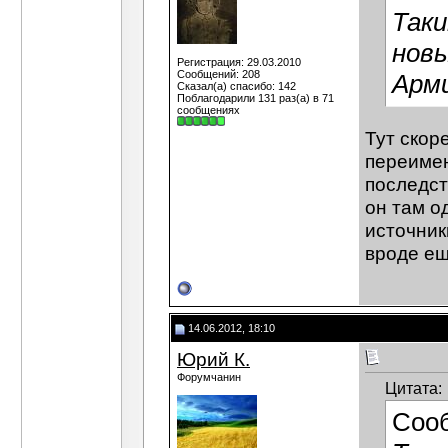
Таки
новы
Регистрация: 29.03.2010
Сообщений: 208
Арм
Сказал(а) спасибо: 142
Поблагодарили 131 раз(а) в 71
сообщениях
Тут скор
переимен
последст
он там о
источник
вроде ещ
14.06.2012, 18:10
Юрий К.
Форумчанин
Цитата:
Соо