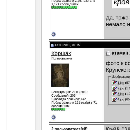
кров
Поблагодарили 2,297 раз(а) в
1,171 сообщениях
Да, тоже
немало 
13.06.2012, 01:15
Коршак
атаман
Пользователь
фото к с
Крупског
Изображени
1.jpg
(57
2.jpg
(1.
Регистрация: 29.03.2010
3.jpg
(1.
Сообщений: 208
Сказал(а) спасибо: 142
4.jpg
(65
Поблагодарили 131 раз(а) в 71
сообщениях
2 пользователя(ей)
Юрий К.
(13.0