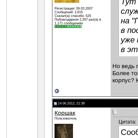
Тут 
Регистрация: 09.03.2007
служ
Сообщений: 2,815
Сказал(а) спасибо: 525
на "
Поблагодарили 2,297 раз(а) в
1,171 сообщениях
в по
уже 
в эт
Но ведь 
Более то
корпус? 
14.06.2012, 21:38
Коршак
Пользователь
Цитата:
Соо