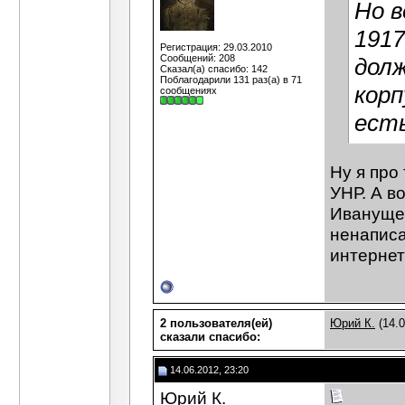
Но в
1917
Регистрация: 29.03.2010
Сообщений: 208
долж
Сказал(а) спасибо: 142
Поблагодарили 131 раз(а) в 71
корп
сообщениях
есть
Ну я про
УНР. А в
Иванущен
ненаписан
интернет
2 пользователя(ей)
Юрий К.
(14.0
сказали cпасибо:
14.06.2012, 23:20
Юрий К.