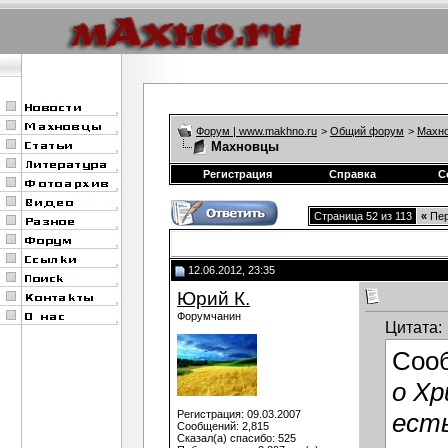
Форум | www.makhno.ru
>
Общий форум
>
Махно
Махновцы
Регистрация
Справка
С
Страница 52 из 113
«
Пер
12.06.2012, 23:35
Юрий К.
Форумчанин
Цитата:
Соо
о Х
Регистрация: 09.03.2007
есть
Сообщений: 2,815
Сказал(а) спасибо: 525