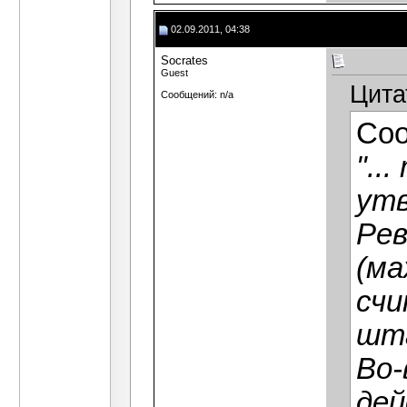
02.09.2011, 04:38
Socrates
Guest
Цита
Сообщений: n/a
Со
"..
ут
Рев
(ма
счи
шта
Во-
дей