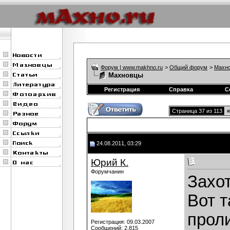
Форум | www.makhno.ru
>
Общий форум
>
Махно
Махновцы
Регистрация
Справка
С
Страница 37 из 113
«
24.08.2011, 03:29
Юрий К.
Форумчанин
Захо
Вот т
прол
Регистрация: 09.03.2007
Сообщений: 2,815