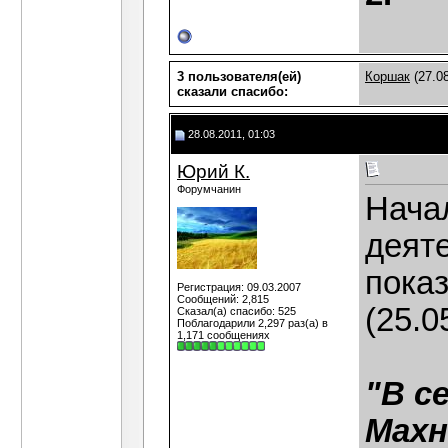
3 пользователя(ей)
Коршак
(27.08
сказали cпасибо:
28.08.2011, 01:03
Юрий К.
Форумчанин
Нача
деят
пока
Регистрация: 09.03.2007
Сообщений: 2,815
(25.0
Сказал(а) спасибо: 525
Поблагодарили 2,297 раз(а) в
1,171 сообщениях
"В с
Махн