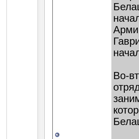
Бела
нача
Армии
Гавр
нача
Во-в
отряд
зани
котор
Бела