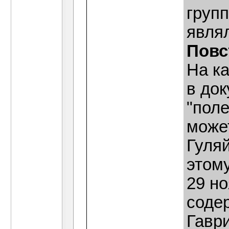
групп
явля
Повс
На ка
в до
"пол
може
Гуля
этом
29 н
содер
Гаври