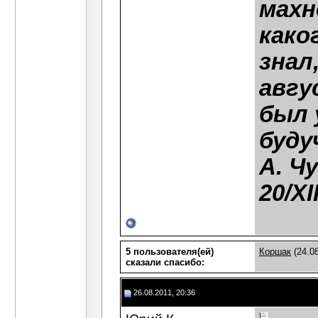
махн
како
знал
авгу
был 
буду
А. Ч
20/XI
5 пользователя(ей)
Коршак
(24.0
сказали cпасибо:
26.08.2011, 20:36