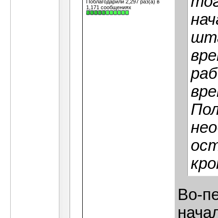
тог
Поблагодарили 2,297 раз(а) в
1,171 сообщениях
нач
шта
вре
раб
вре
Пол
нео
ост
кро
Во-пе
нача