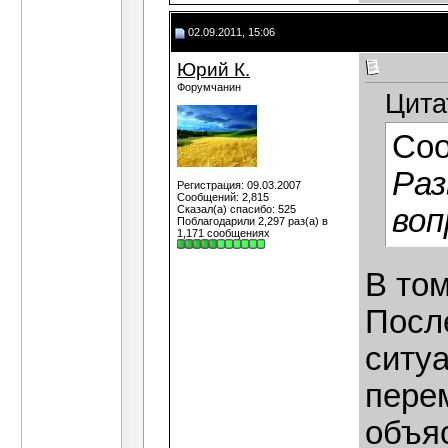
02.09.2011, 15:06
Юрий К.
Форумчанин
Цита
Со
Раз
Регистрация: 09.03.2007
Сообщений: 2,815
Сказал(а) спасибо: 525
воп
Поблагодарили 2,297 раз(а) в
1,171 сообщениях
В том
Посл
ситу
пере
объяс