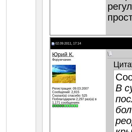
регу
прос
02.09.2011, 17:14
Юрий К.
Форумчанин
Цита
Со
В с
Регистрация: 09.03.2007
Сообщений: 2,815
Сказал(а) спасибо: 525
пос
Поблагодарили 2,297 раз(а) в
1,171 сообщениях
бол
рео
кры