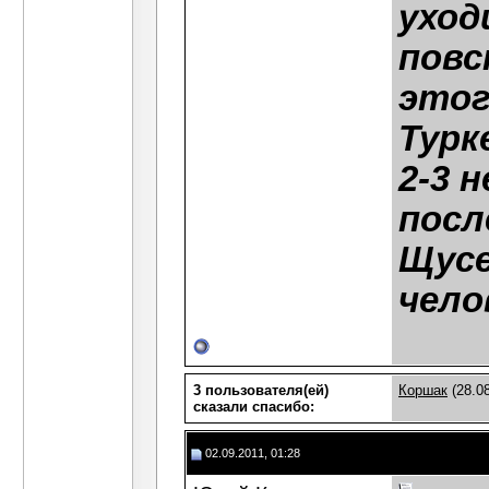
уход
повс
этог
Турк
2-3 
посл
Щусе
чело
3 пользователя(ей)
Коршак
(28.08
сказали cпасибо:
02.09.2011, 01:28