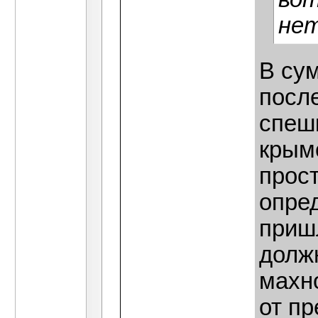
нет
В су
посл
спеш
крым
прос
опре
приш
долж
махн
от п