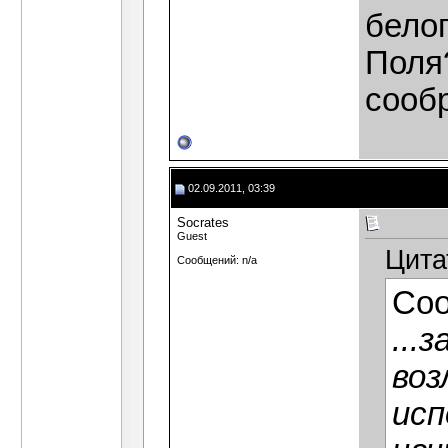
бело
Поля?
сооб
02.09.2011, 03:39
Socrates
Guest
Цита
Сообщений: n/a
Со
...
воз
исп