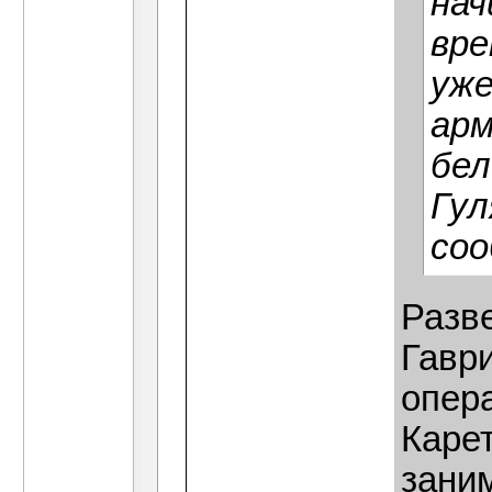
нач
вре
уже
арм
бел
Гул
соо
Разве
Гавр
опер
Карет
зани