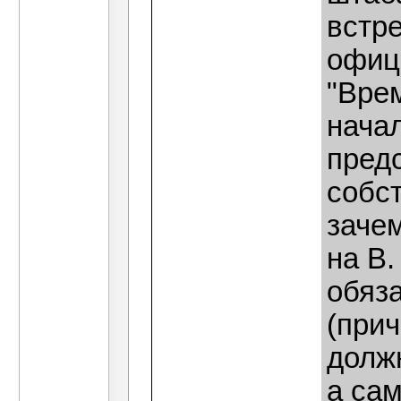
встр
офиц
"Вре
нача
пред
собст
заче
на В
обяз
(прич
долж
а сам