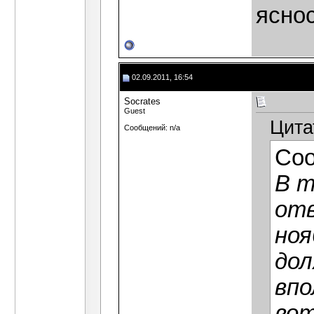
яснос
02.09.2011, 16:54
Socrates
Guest
Цита
Сообщений: n/a
Со
В т
отв
ноя
до
впо
вот