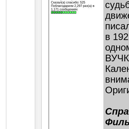
судь
Сказал(а) спасибо: 525
Поблагодарили 2,297 раз(а) в
1,171 сообщениях
движе
писал
в 192
одно
ВУЧК
Кален
внима
Ориги
Спра
Филь