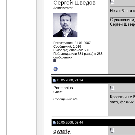
Сергей Шведов
Administrator
Не люблю я э
___________
C уважением
Сергей Швед
Регистрация: 21.01.2007
Сообщений: 1,016
Сказал(а) спасибо: 580
Поблагодарили 631 раз(а) в 283
сообщениях
15.05.2008, 21:14
Partisanius
Guest
Кропоткин с 
Сообщений: n/a
зато, фсяких
16.05.2008, 02:44
qwerty