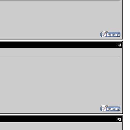
#
8
#
9