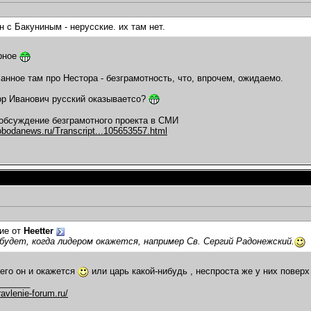
н с Бакуниным - нерусские. их там нет.
рное
санное там про Нестора - безграмотность, что, впрочем, ожидаемо.
ор Иванович русский оказываетсо?
- обсуждение безграмотного проекта в СМИ
obodanews.ru/Transcript...105653557.html
ие от
Heetter
будет, когда лидером окажется, например Св. Сергий Радонежский.
сего он и окажется
или царь какой-нибудь , неспроста же у них поверх
_______
avlenie-forum.ru/