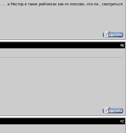
.. а Нестор в таких рейтингах как-то попсово ,что-ли , смотриться
#
6
#
7