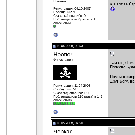
Новичок
а я вот за Ст
Регистрация: 08.10.2007
Сообщений: 9
Сказал(а) спасибо: 0
Поблагодарили 2 раз(а) в 1
сообщении
16.05.2008, 02:53
Heetter
Форумчанин
Там еще Емел
Попсово буде
___________
Помни о смер
Друг Богу, вр
Регистрация: 11.04.2008
Сообщений: 519
Сказал(а) спасибо: 134
Поблагодарили 218 раз(а) в 141
сообщениях
16.05.2008, 04:50
Черкас