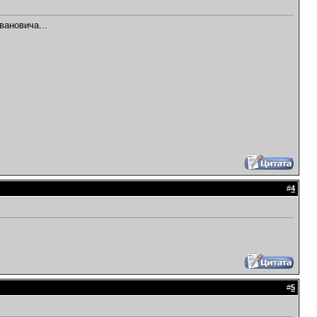
вановича...
#
4
#
5