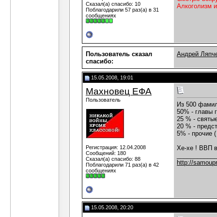
Сказал(а) спасибо: 10
Алкоголизм и
Поблагодарили 57 раз(а) в 31
сообщениях
Пользователь сказал
Андрей Ляпч
cпасибо:
15.05.2008, 19:01
Махновец ЕФА
Пользователь
Из 500 фамил
50% - главы г
25 % - святы
20 % - предс
5% - прочие (
Регистрация: 12.04.2008
Хе-хе ! ВВП в
Сообщений: 180
___________
Сказал(а) спасибо: 88
http://samoupr
Поблагодарили 71 раз(а) в 42
сообщениях
15.05.2008, 20:20