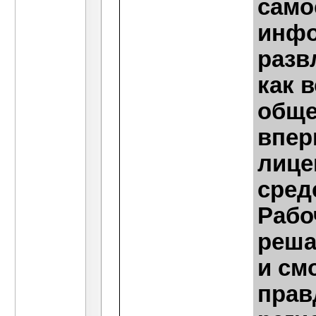
само
инфо
разв
как 
обще
впер
лице
сред
Рабо
реша
и см
прав