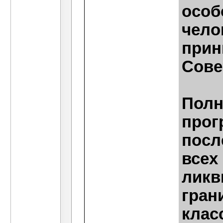
особ
чело
прин
Сове
Полн
прог
посл
всех
ликв
гран
клас