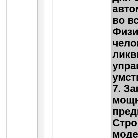
авто
во в
Физи
чело
ликв
упра
умст
7. З
мощн
пред
Стро
моде