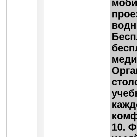
моби
прое
водн
Бесп
бесп
меди
Орга
стол
учеб
кажд
комф
10. 