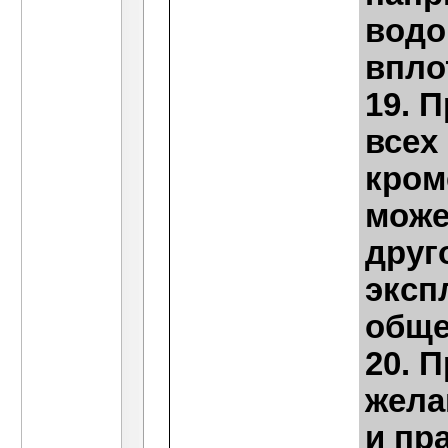
водо
впло
19. 
всех
кром
може
друг
эксп
обще
20. 
жела
и пр