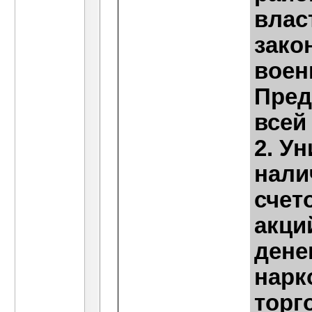
влас
зако
воен
Пред
всей
2. У
нали
счет
акци
дене
нарк
торг