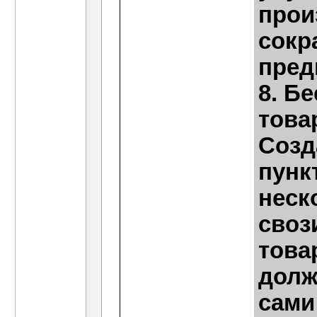
прои
сокр
пред
8. Б
това
Созд
пунк
неск
своз
това
долж
сами