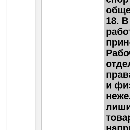
обще
18. В
рабо
прин
Рабо
отде
прав
и фи
неже
лиши
товар
напр