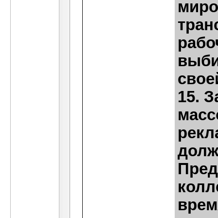
миро
тран
рабо
выби
свое
15. 
масс
рекл
долж
Пред
колл
врем