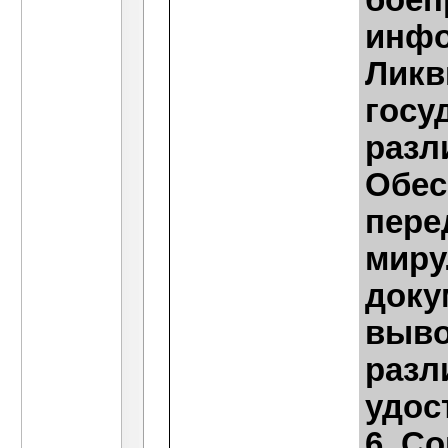
боеп
инфо
Ликв
госу
разл
Обес
пере
миру
доку
выво
разл
удос
6. С