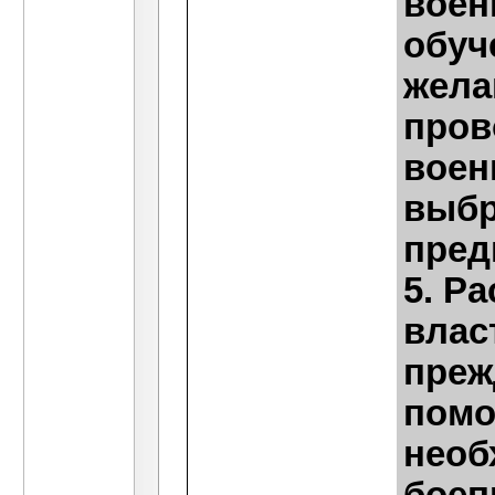
воен
обуч
жела
пров
воен
выбр
пред
5. Р
влас
преж
помо
необ