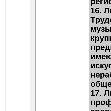
реги
16. 
Труд
музы
круп
пред
имею
иску
нера
обще
17. 
проф