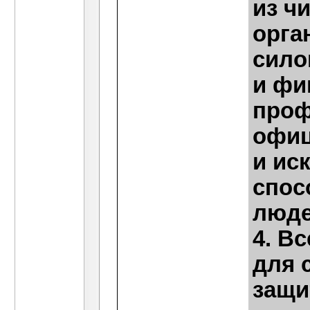
из ч
орга
сило
и фи
проф
офиц
и ис
спос
люде
4. В
для 
защи