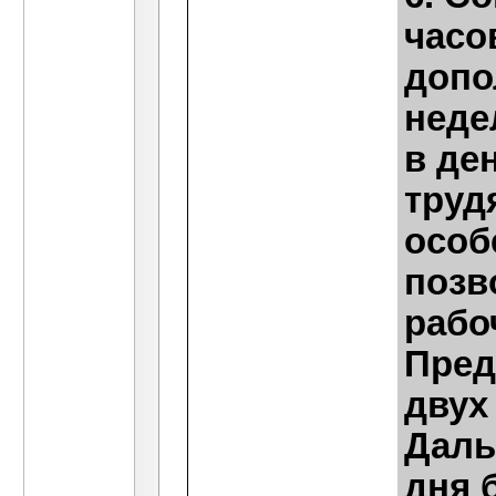
часо
допо
неде
в де
труд
особ
позв
рабо
Пред
двух
Даль
дня 