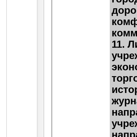
доро
комф
комм
11. 
учре
экон
торг
исто
журн
напр
учре
напр