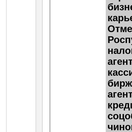
бизн
карь
Отме
Росп
нало
аген
касс
бирж
аген
кред
соцо
чино