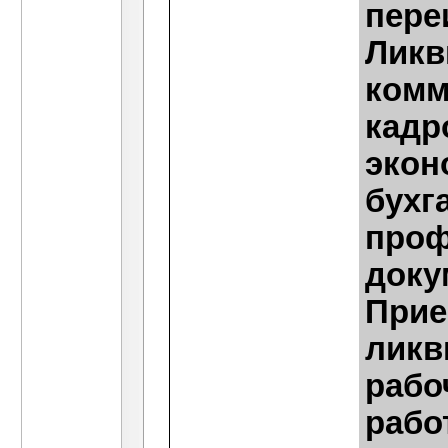
пере
Ликв
комм
кадр
экон
бухг
проф
доку
Прие
ликв
рабо
рабо