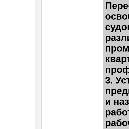
Пере
осво
судо
разл
пром
квар
проф
3. У
пред
и на
рабо
рабо