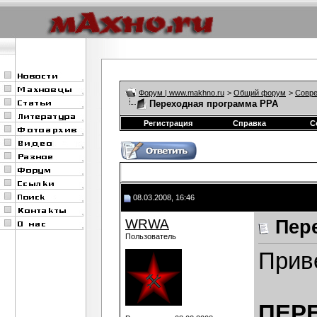
Форум | www.makhno.ru
>
Общий форум
>
Совре
Переходная программа РРА
Регистрация
Справка
С
08.03.2008, 16:46
WRWA
Пер
Пользователь
Прив
ПЕР