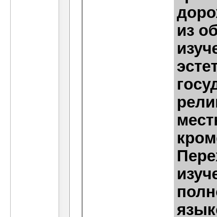
доро
из о
изуч
эсте
госу
рели
мест
кром
Пере
изуч
полн
язык