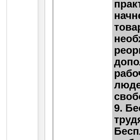
прак
начн
това
необ
реор
допо
рабо
люде
своб
9. Б
труд
Бесп