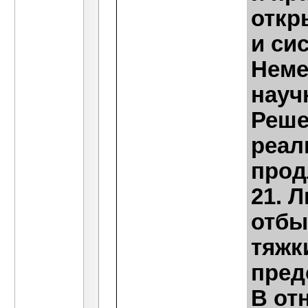
откр
и си
Неме
науч
Реше
реал
прод
21. 
отбы
тяжк
пред
В от