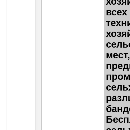
хозя
всех
техн
хозя
сель
мест
пред
пром
сель
разл
банд
Бесп