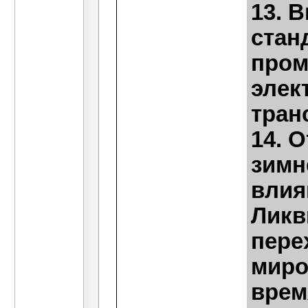
13. 
стан
пром
элек
транс
14. 
зимн
влия
Ликв
пере
миро
врем