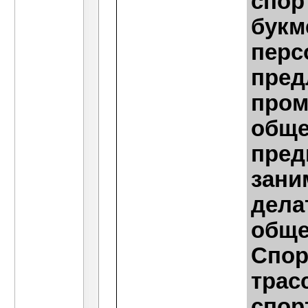
спор
букм
перс
пред
пром
обще
пред
зани
дела
обще
Спор
трас
спор