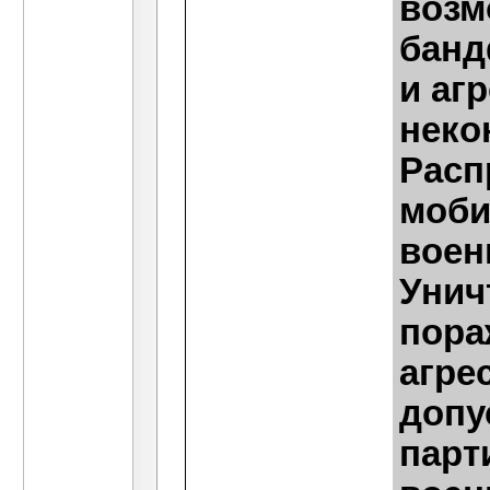
возм
банд
и аг
неко
Расп
моби
воен
Унич
пора
агре
допу
парт