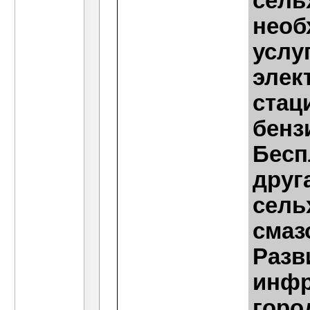
сель
необ
услу
элек
стац
бенз
Бесп
друг
сель
смаз
Разв
инфр
горо