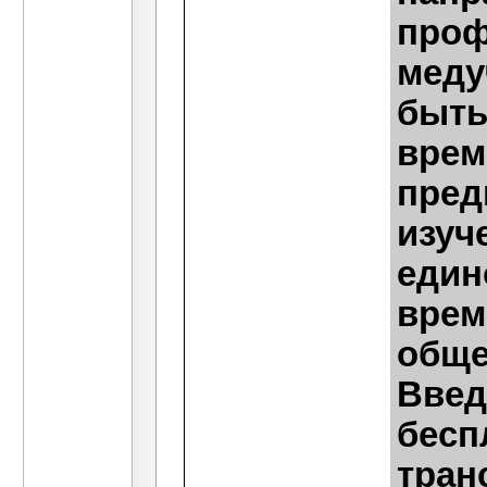
проф
меду
быть
врем
пред
изуч
един
врем
обще
Введ
бесп
тран