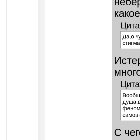
небе
како
Цита
Да,о ч
стигм
Исте
много
Цита
Вообщ
душа,в
феноме
самовн
С чег