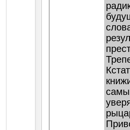
ради
буду
слов
резул
прест
Треп
Кста
книж
самы
уверя
рыца
Прив