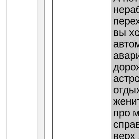
нера
перех
вы х
автом
авари
дорож
астро
отдых
женит
про 
справ
верх