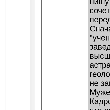
пишу
соче
пере
Снача
"уче
заве
высш
астр
геол
не за
Муже
Кадр