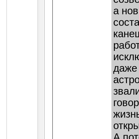
а но
соста
кане
работ
искл
даже
астро
звали
говор
жизнь
откры
А пот