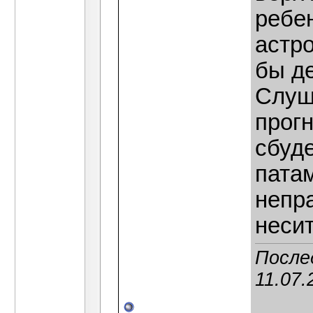
ребен
астр
бы де
Слуш
прогн
сбуде
пата
непр
несит
После
11.07.