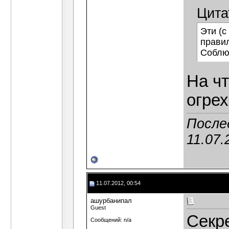
Цита
Эти (с
правил
Соблюд
На ч
огре
После
11.07.
11.07.2012, 00:54
ашурбанипал
Guest
Секр
Сообщений: n/a