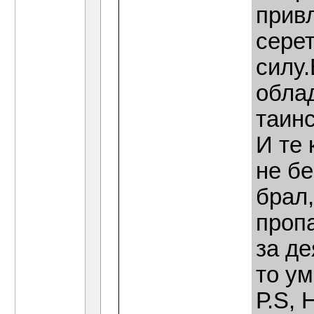
прив
сере
силу
обла
таин
И те 
не бе
брал
пропа
за де
то ум
Р.S, 