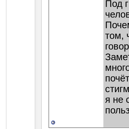
Под г
челов
Почем
том, 
говор
Замет
много
почё
стиг
я не
поль