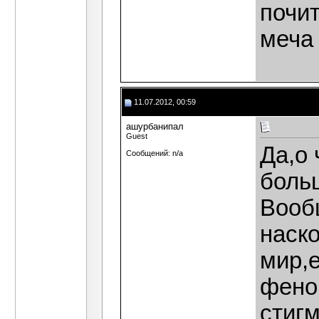
почит
меча
11.07.2012, 00:59
ашурбанипал
Guest
Да,о 
Сообщений: n/a
боль
Вооб
наск
мир,е
фено
стиг