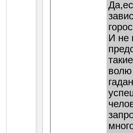
Да,е
завис
горос
И не 
пред
такие
волю 
гада
успе
челов
запр
много