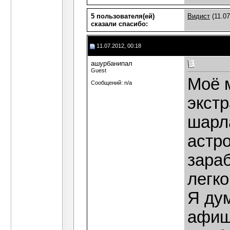
5 пользователя(ей)
Видист
(11.07
сказали cпасибо:
11.07.2012, 00:18
ашурбанипал
Guest
Моё 
Сообщений: n/a
экстр
шарл
астр
зара
легко
Я ду
афиш