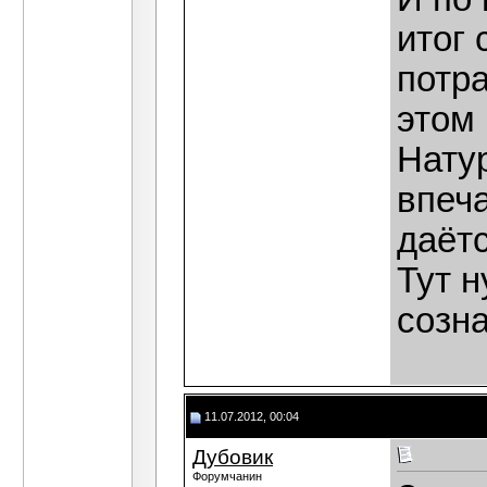
итог 
потра
этом 
Нату
впеч
даётс
Тут 
созна
11.07.2012, 00:04
Дубовик
Форумчанин