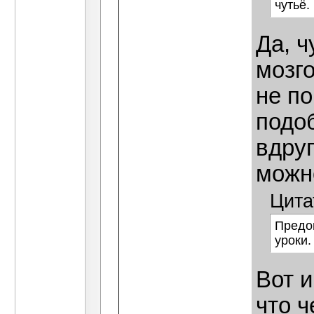
чутьё.
Да, ч
мозго
не по
подо
вдруг
можн
Цита
Предо
уроки.
Вот и
что ч