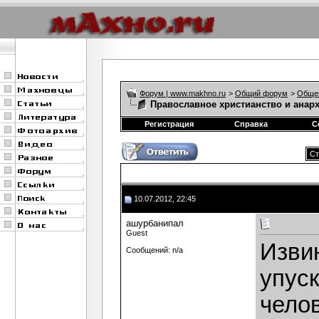
Форум | www.makhno.ru
>
Общий форум
>
Обще
Православное христианство и анар
Регистрация
Справка
С
Ст
10.07.2012, 22:45
ашурбанипал
Guest
Извин
Сообщений: n/a
упуск
челов