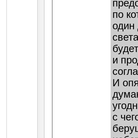
предс
по ко
один 
света
будет
и про
согла
И опя
дума
угодн
с чег
беру