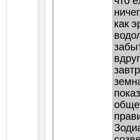
что е
ничег
как э
водол
забыт
вдру
завтр
земна
показ
обще
прави
Зодиа
созв