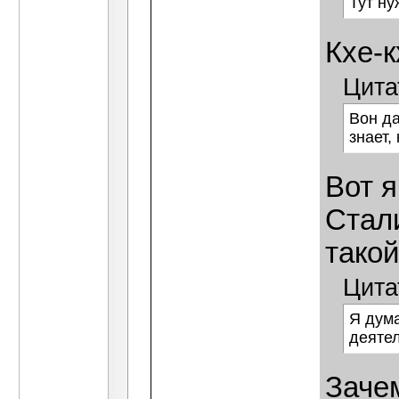
Тут ну
Кхе-к
Цита
Вон да
знает,
Вот я
Стал
тако
Цита
Я дум
деятел
Заче