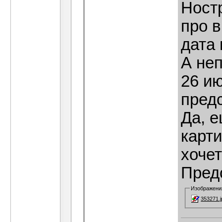
Ностр
про в
дата 
А неп
26 ию
предс
Да, е
карти
хоче
Пред
Изображени
353271.j