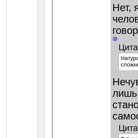
Нет, 
челов
говор
Цита
Натур
сложн
Нечув
лишь
стан
самоо
Цита