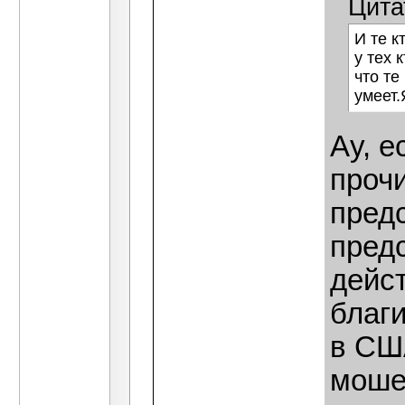
Цита
И те к
у тех 
что те
умеет.
Ау, е
проч
предс
предс
дейс
благи
в СШ
моше