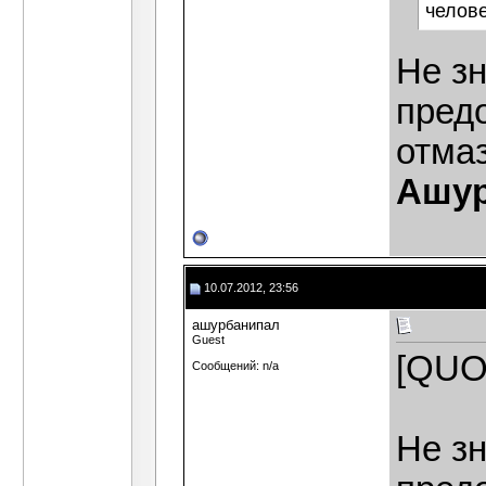
челове
Не зн
предо
отмаз
Ашур
10.07.2012, 23:56
ашурбанипал
Guest
[QUO
Сообщений: n/a
Не зн