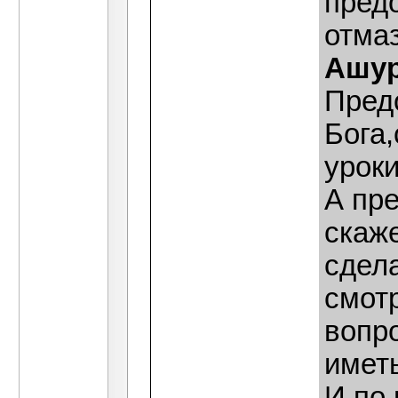
предо
отмаз
Ашур
Пред
Бога
уроки
А пр
скаже
сдел
смот
вопро
иметь
И по