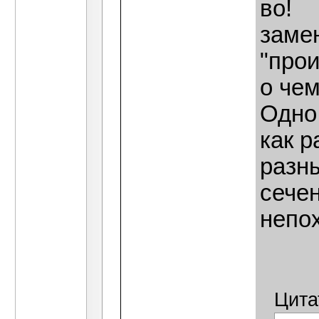
во!
замен
"про
о чем
Одно
как р
разн
сече
непох
Цита