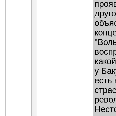
прояв
друго
объяс
конце
"Вол
воспр
какой
у Ба
есть 
страс
рево
Нест