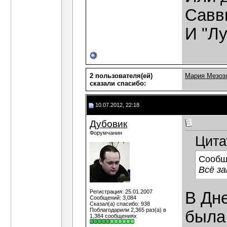
Савв
И "Лу
2 пользователя(ей)
Мария Мезоз
сказали cпасибо:
10.07.2012, 22:18
Дубовик
Форумчанин
Цита
Сообщ
Всё з
Регистрация: 25.01.2007
В Дне
Сообщений: 3,084
Сказал(а) спасибо: 938
Поблагодарили 2,365 раз(а) в
была 
1,384 сообщениях