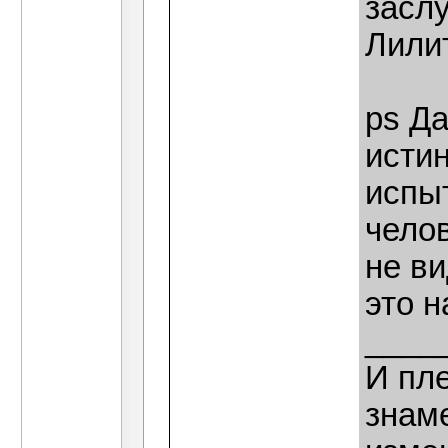
заслу
Лилит
ps Да
истин
испыт
чело
не ви
это н
____
И пле
знаме