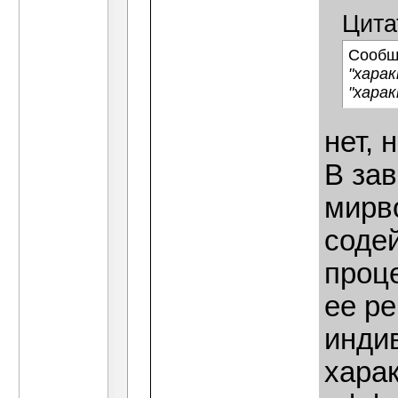
Цита
Сообщ
"хара
"хара
нет, 
В за
мирв
соде
проц
ее р
инди
хара