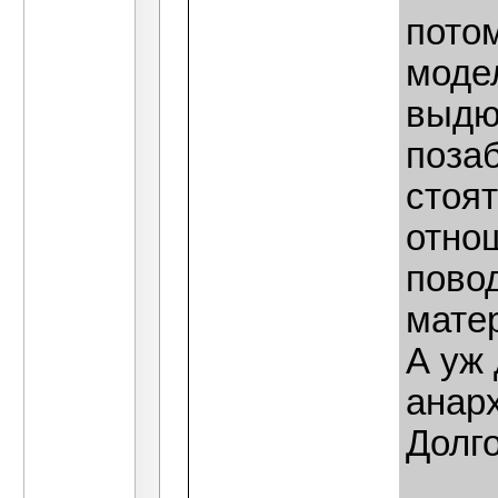
потом
моде
выдю
позаб
стоя
отно
пово
мате
А уж 
анарх
Долго