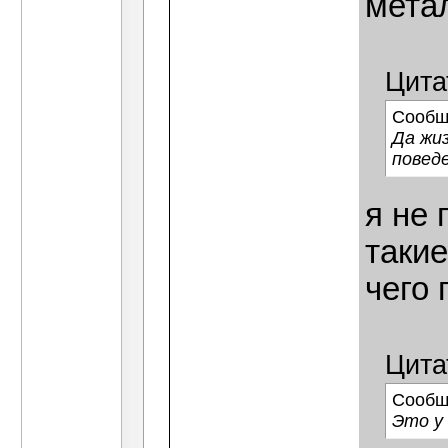
мета
Цита
Сообщ
Да жиз
поведе
я не 
такие
чего 
Цита
Сообщ
Это у