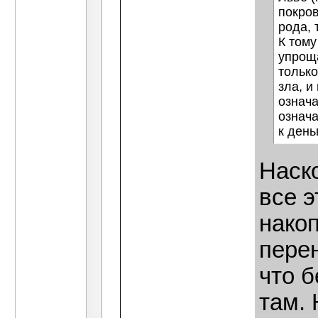
покров
рода, 
К тому
упроща
только
зла, и
означа
означа
к день
Наско
все э
накоп
пере
что б
там. 