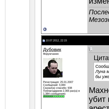
изме
После
Мезоз
10.07.2012, 22:15
Дубовик
Форумчанин
Цита
Сообщ
Луна 
бы уж
Регистрация: 25.01.2007
Сообщений: 3,084
Махн
Сказал(а) спасибо: 938
Поблагодарили 2,365 раз(а) в
1,384 сообщениях
убит
арес