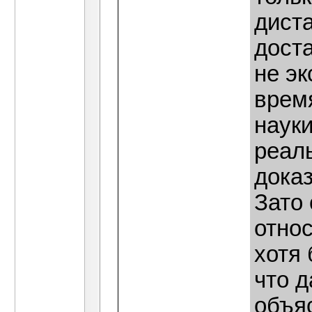
дист
доста
не эк
врем
науки
реал
доказ
Зато 
относ
хотя
что д
объя