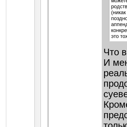
можете
родств
(никак
поздно
аппенд
конкре
это то
Что 
И мен
реал
прод
суев
Кроме
пред
тольк