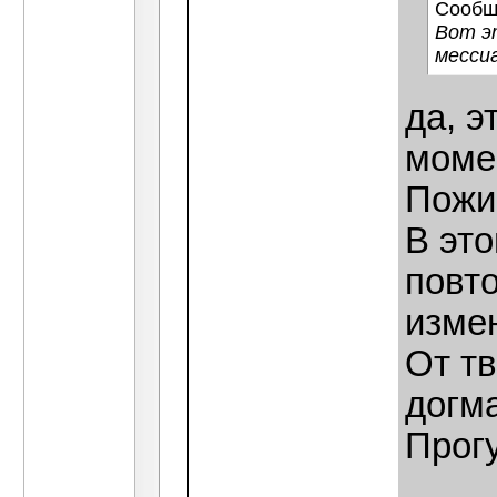
Сообщ
Вот э
месси
да, э
момен
Пожи
В это
повто
изме
От т
догма
Прог