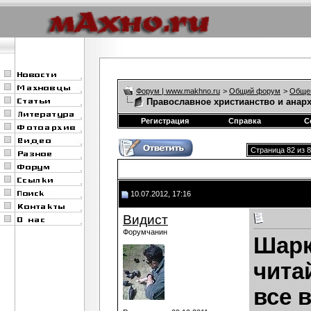
Форум | www.makhno.ru
>
Общий форум
>
Обще
Православное христианство и анар
Регистрация
Справка
С
Страница 82 из 
10.07.2012, 17:16
Видист
Форумчанин
Шар
чита
все 