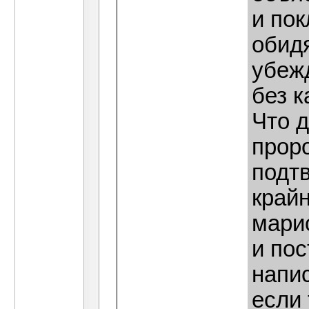
и пок
обидя
убеж
без к
Что д
проро
подт
край
мари
и пос
напис
если 