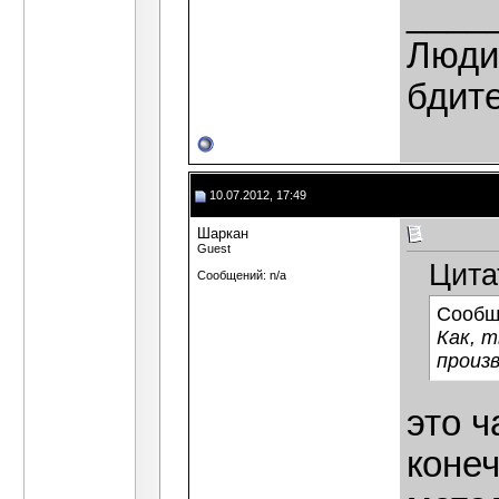
____
Люди,
бдит
10.07.2012, 17:49
Шаркан
Guest
Цита
Сообщений: n/a
Сообщ
Как, 
произ
это ч
конеч