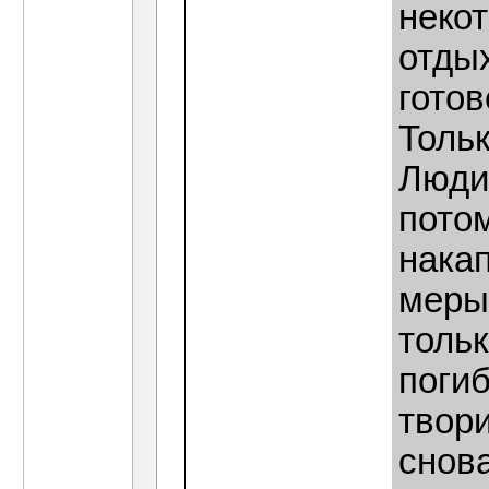
неко
отдых
готов
Тольк
Люди
пото
нака
меры,
толь
поги
твори
снова