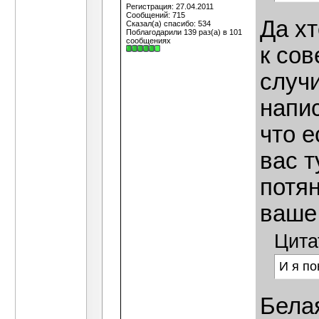
Регистрация: 27.04.2011
Сообщений: 715
Да х
Сказал(а) спасибо: 534
Поблагодарили 139 раз(а) в 101
сообщениях
к сов
случи
напи
что е
вас т
потян
ваше
Цита
И я по
Белая