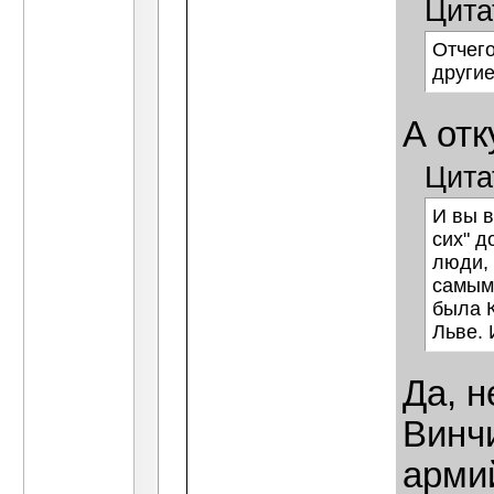
Цита
Отчего
други
А отк
Цита
И вы в
сих" д
люди, 
самым 
была К
Льве. 
Да, н
Винч
армий