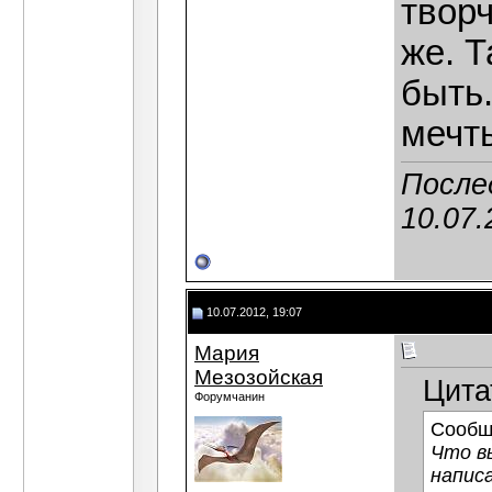
творч
же. Т
быть
мечт
После
10.07.
10.07.2012, 19:07
Мария
Мезозойская
Цита
Форумчанин
Сообщ
Что в
написа