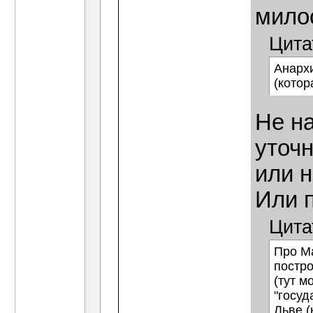
мило
Цита
Анархи
(котор
Не на
уточн
или н
Или 
Цита
Про Ма
постр
(тут м
"госуд
Льве (