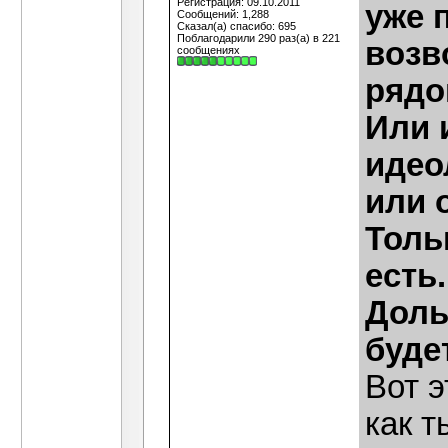
Регистрация: 09.10.2011
уже 
Сообщений: 1,288
Сказал(а) спасибо: 695
Поблагодарили 290 раз(а) в 221
возв
сообщениях
рядо
Или 
идео
или 
Толь
есть.
Доль
буде
Вот э
как т