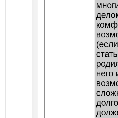
мног
делом
комфо
возм
(если
стать
родил
него 
возм
слож
долго
долж