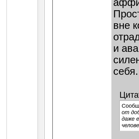
аффи
Прост
вне 
отра
и ав
силен
себя.
Цита
Сообщ
от до
даже 
челов