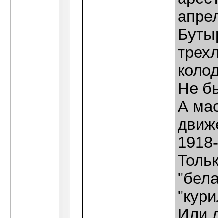
апрел
Буты
трех
колод
Не б
А ма
движ
1918-
Толь
"бел
"кур
Или 