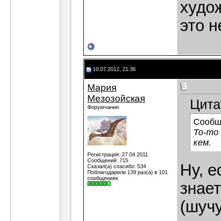
худо
это 
10.07.2012, 21:36
Мария
Мезозойская
Цита
Форумчанин
Сообщ
То-то 
кем.
Регистрация: 27.04.2011
Сообщений: 715
Ну, е
Сказал(а) спасибо: 534
Поблагодарили 139 раз(а) в 101
сообщениях
знает
(шучу