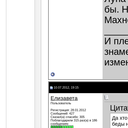
бы. Н
Махн
____
И пле
знаме
изме
10.07.2012, 19:15
Елизавета
Пользователь
Цита
Регистрация: 28.01.2012
Сообщений: 427
Сказал(а) спасибо: 305
Да хто
Поблагодарили 315 раз(а) в 186
беды н
сообщениях