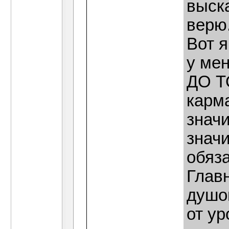
выск
верю.
Вот я
у ме
ДО ТО
карма
значи
знач
обяз
Главн
душой
от ур