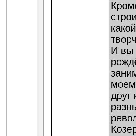
Кроме
стро
какой
твор
И вы 
рожд
зани
моем
друг 
разны
рево
Козер