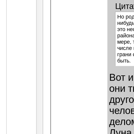
Цита
Но род
нибудь
это не
района
мере, 
числе 
грани 
быть.
Вот и
они т
друг
чело
дело
Луна