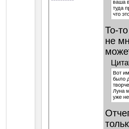
ваша в
туда п
что эт
То-то
не мн
може
Цита
Вот им
было д
творч
Луна м
уже не
Отче
толь