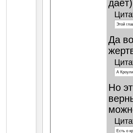
даёт)
Цита
Этой гла
Да в
жерт
Цита
А Кроули
Но эт
верны
можн
Цита
Есть о к