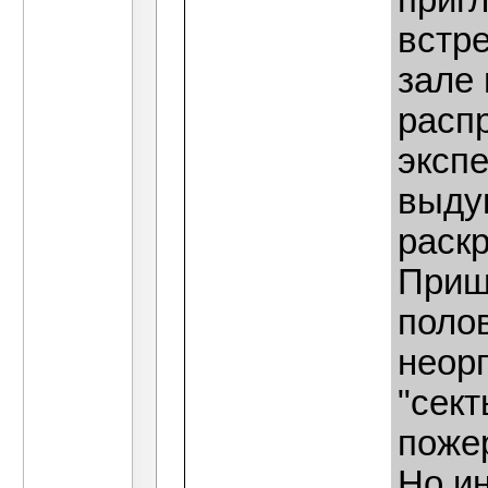
приг
встре
зале 
расп
экспе
выду
раскр
Приш
поло
неор
"сект
поже
Но ин