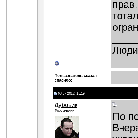
прав,
тота
огра
____
Люди,
Пользователь сказал
cпасибо:
08.07.2012, 11:19
Дубовик
Форумчанин
По п
Вчер