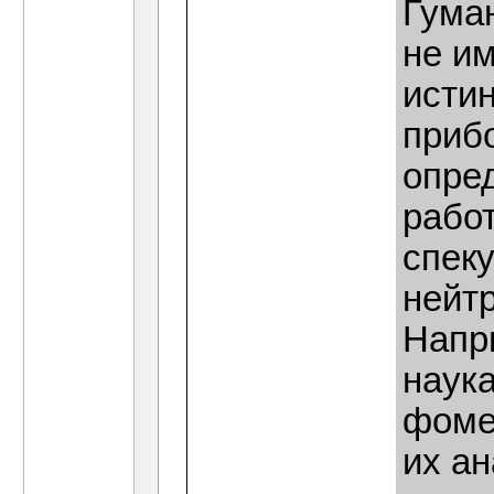
Гума
не им
исти
приб
опре
работ
спеку
нейт
Напри
наука
фомен
их ан