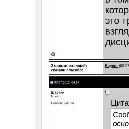
котор
это т
взгл
дисц
2 пользователя(ей)
Видист
(08.07
сказали cпасибо:
08.07.2012, 04:17
Шаркан
Guest
Цита
Сообщений: n/a
Соо
осно