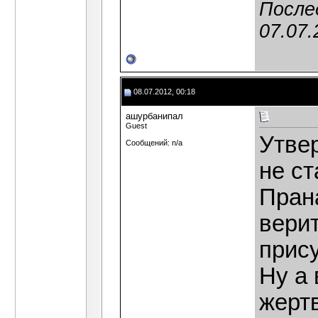
После
07.07.
08.07.2012, 00:18
ашурбанипал
Guest
Утвер
Сообщений: n/a
не ст
Пран
верит
прис
Ну а
жерт