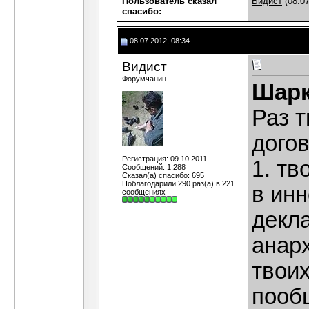
Пользователь сказал
Видист
(08.07
cпасибо:
08.07.2012, 08:34
Видист
Форумчанин
Шар
Раз 
догов
Регистрация: 09.10.2011
1. т
Сообщений: 1,288
Сказал(а) спасибо: 695
Поблагодарили 290 раз(а) в 221
в инн
сообщениях
декл
анар
твоих
пообщ