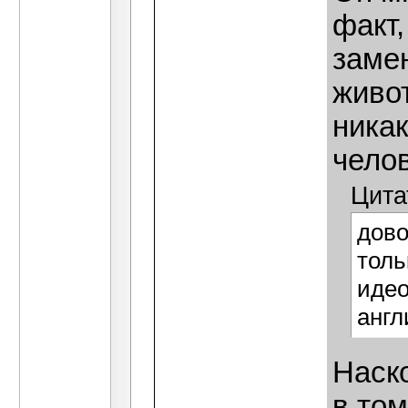
факт,
заме
живот
никак
челов
Цита
дово
толь
идео
англ
Наск
в том