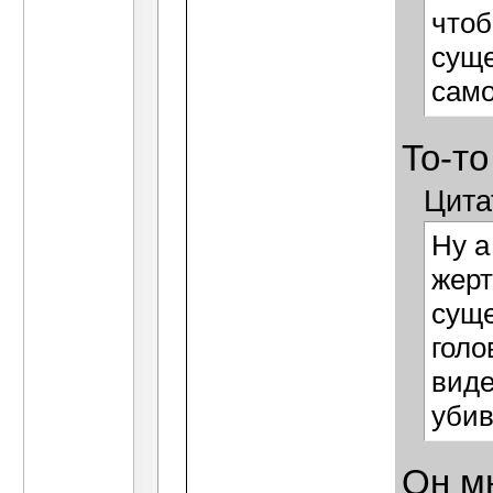
чтоб
суще
сам
То-то
Цита
Ну а
жер
суще
голо
виде
убив
Он мн