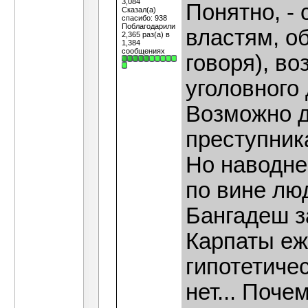
3,084
Понятно, -
Сказал(а)
спасибо: 938
Поблагодарили
властям, о
2,365 раз(а) в
1,384
сообщениях
говоря), в
уголовного 
Возможно д
преступник
Но наводне
по вине лю
Бангадеш з
Карпаты еже
гипотетиче
нет... Поче