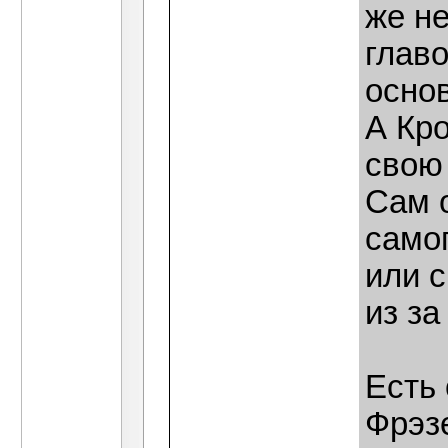
же не
главо
осно
А Кр
свою
Сам 
само
или 
из за
Есть 
Фрэзе