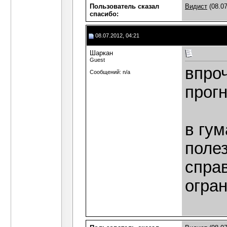
Пользователь сказал
Видист
(08.07
cпасибо:
08.07.2012, 04:21
Шаркан
Guest
впроч
Сообщений: n/a
прогн
в гум
поле
справ
огра