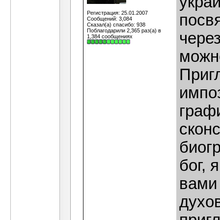
украи
Регистрация: 25.01.2007
посвя
Сообщений: 3,084
Сказал(а) спасибо: 938
Поблагодарили 2,365 раз(а) в
через
1,384 сообщениях
можно
Приг
импо
граф
скон
биогр
бог, 
вами
духо