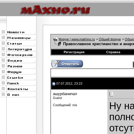
Форум | www.makhno.ru
>
Общий форум
>
Обще
Православное христианство и анар
Регистрация
Справка
07.07.2012, 23:23
ашурбанипал
Guest
Ну на
Сообщений: n/a
полно
отсут