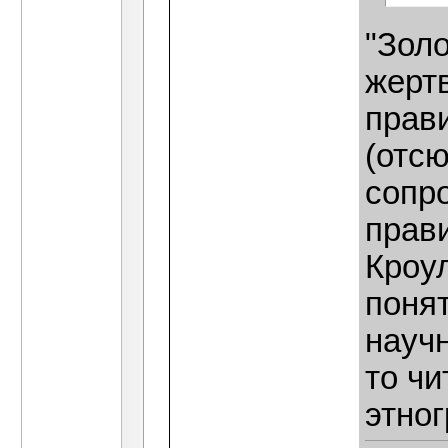
"Золо
жертв
прав
(отсю
сопр
прави
Кроул
понят
науч
то чи
этног