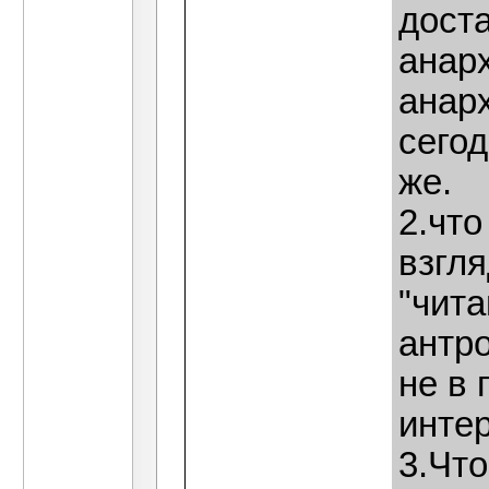
дост
анар
анар
сего
же.
2.что
взгля
"чита
антро
не в 
интер
3.Что