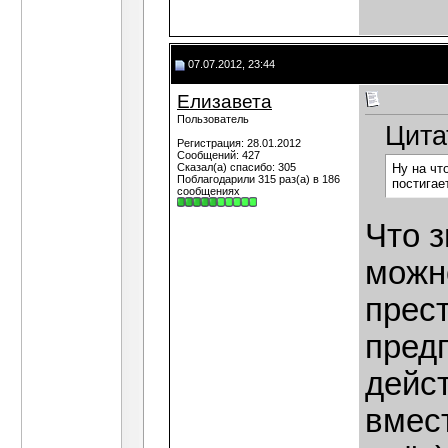
07.07.2012, 23:44
Елизавета
Пользователь
Цита
Регистрация: 28.01.2012
Сообщений: 427
Сказал(а) спасибо: 305
Ну на чт
Поблагодарили 315 раз(а) в 186
постигае
сообщениях
Что з
можно
прест
пред
дейст
вмес