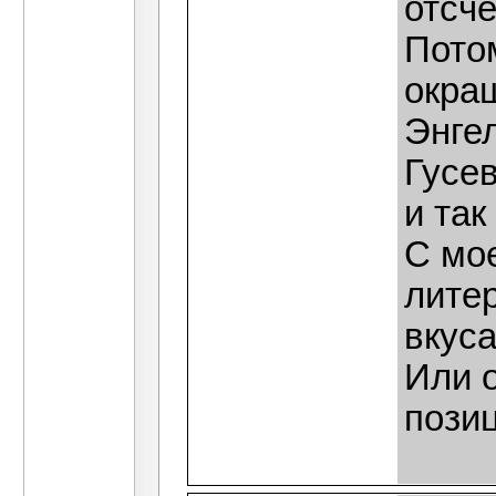
отсч
Пото
окра
Энге
Гусев
и так
С мое
лите
вкус
Или 
позиц