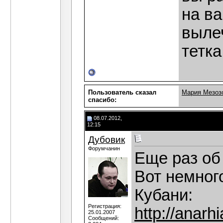
на в
вылеч
тетка.
Пользователь сказал
Мария Мезоз
cпасибо:
08.07.2012,
12:15
Дубовик
Форумчанин
Еще раз об
Вот немног
Кубани:
Регистрация:
http://anar
25.01.2007
Сообщений: