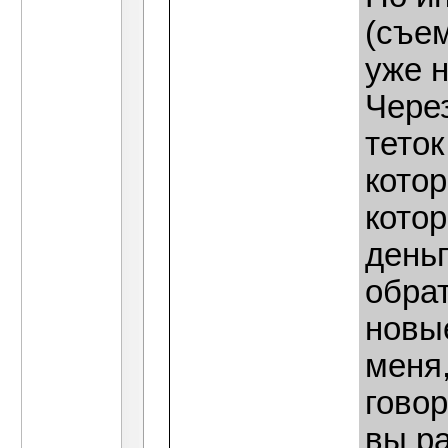
(съем
уже н
Чере
теток
котор
кото
деньг
обрат
новые
меня,
говор
вы ра