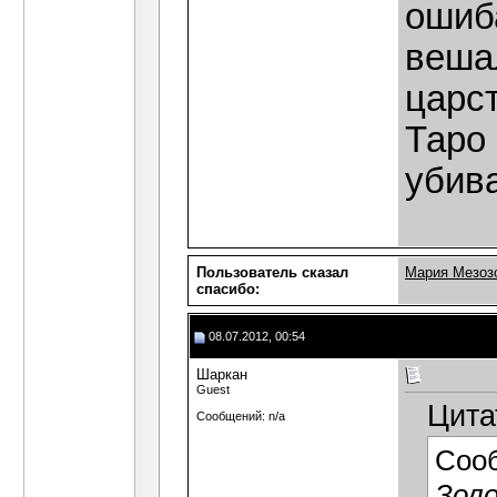
ошиб
вешал
царст
Таро
убив
Пользователь сказал
Мария Мезоз
cпасибо:
08.07.2012, 00:54
Шаркан
Guest
Цита
Сообщений: n/a
Соо
Золо