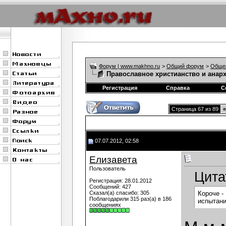
Форум | www.makhno.ru
>
Общий форум
>
Обще
Православное христианство и анар
Регистрация
Справка
С
Страница 67 из 89
«
07.07.2012, 02:58
Елизавета
Пользователь
Цита
Регистрация: 28.01.2012
Сообщений: 427
Сказал(а) спасибо: 305
Короче -
Поблагодарили 315 раз(а) в 186
испытани
сообщениях