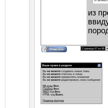
И атеис
из пр
ввиду
поро
Страница 67 из 89
«
Ваши права в разделе
Вы
не можете
создавать новые темы
Вы
не можете
отвечать в темах
Вы
не можете
прикреплять вложения
Вы
не можете
редактировать свои сообщения
BB коды
Вкл.
Смайлы
Вкл.
[IMG]
код
Вкл.
HTML код
Выкл.
Правила форума