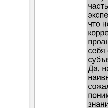
часть
экспе
что н
корре
проан
себя 
субъ
Да, н
наивн
сожа
поним
знани