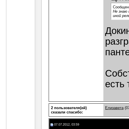
Сообщен
Не знаю 
иной рел
Докин
разгр
панте
Собс
есть 
2 пользователя(ей)
Елизавета
(0
сказали cпасибо:
07.07.2012, 03:59