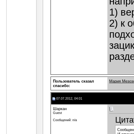
напри
1) ве
2) к
подхо
зацик
разд
Пользователь сказал
Мария Мезоз
cпасибо:
07.07.2012, 04:01
Шаркан
Guest
Цита
Сообщений: n/a
Сообщен