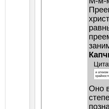
М-м-м
Прее
христ
равны
прее
заним
Капч
Цита
и атеизм
крайност
Оно 
степе
позн