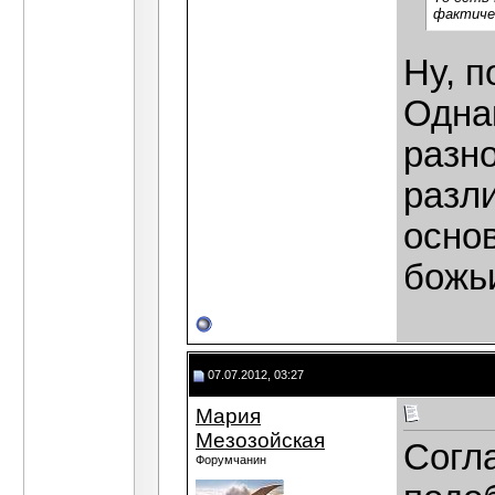
фактиче
Ну, п
Одна
разн
разл
основ
божь
07.07.2012, 03:27
Мария
Мезозойская
Согла
Форумчанин