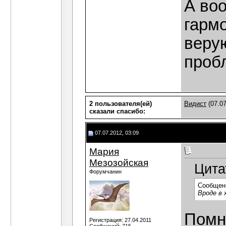
А во
гарм
веру
проб
2 пользователя(ей)
Видист
(07.07
сказали cпасибо:
07.07.2012, 03:09
Мария
Мезозойская
Цита
Форумчанин
Сообщен
Вроде в 
Помн
Регистрация: 27.04.2011