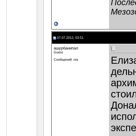
После
Мезоз
07.07.2012, 03:51
ашурбанипал
Guest
Елиз
Сообщений: n/a
дель
архи
стоил
Дона
испо
эксп