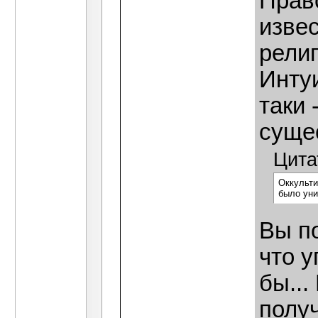
Прав
изве
религ
Интуи
таки 
суще
Цита
Оккульти
было уни
Вы по
что у
бы...
полу