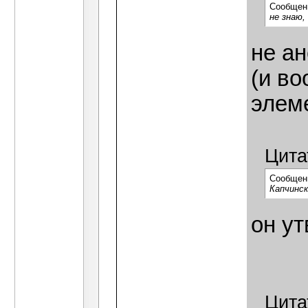
Сообщен
не знаю,
не ан
(и во
элем
Цита
Сообщен
Капчинск
он ут
Цита