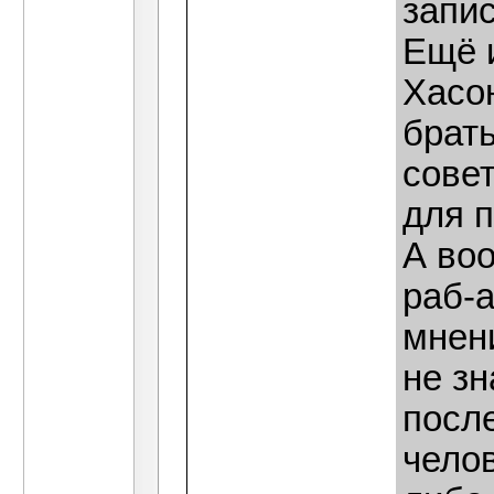
запис
Ещё и
Хасо
брать
сове
для 
А во
раб-а
мнени
не зн
после
челов