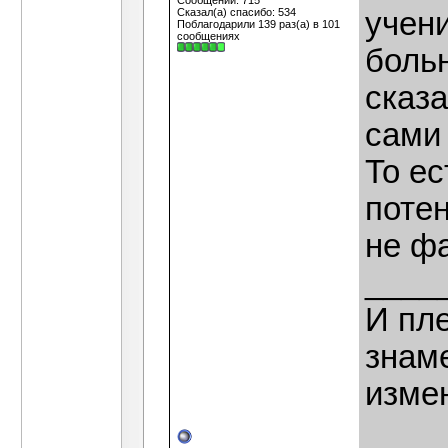
Сообщений: 715
Сказал(а) спасибо: 534
учен
Поблагодарили 139 раз(а) в 101
сообщениях
боль
сказа
сами 
То ес
потен
не ф
____
И пле
знаме
изме