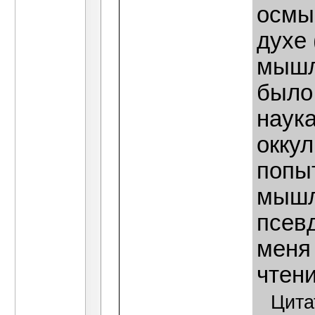
осмы
духе
мышл
было
наука
оккул
попы
мышл
псев
меня
чтени
Цита