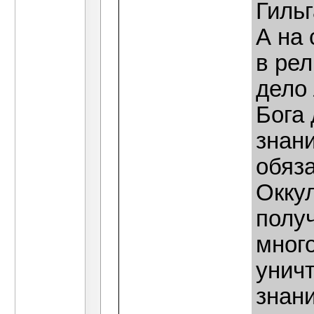
Гиль
А на 
в ре
дело
Бога
знан
обяз
Окку
полу
мног
унич
знан