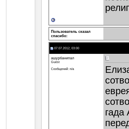
рели
Пользователь сказал
cпасибо:
07.07.2012, 03:00
ашурбанипал
Guest
Елиз
Сообщений: n/a
сотво
евре
сотво
гада 
пере