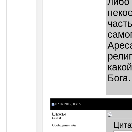
либо
некое
часть
само
Ареса
рели
какой
Бога.
07.07.2012, 03:55
Шаркан
Guest
Цита
Сообщений: n/a