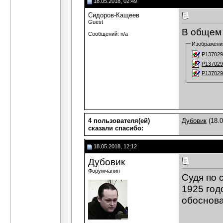
18.05.2018, 02:49
Сидоров-Кащеев
Guest
В общем 
Сообщений: n/a
Изображени
P137029
P137029
P137029
4 пользователя(ей)
Дубовик
(18.0
сказали cпасибо:
18.05.2018, 12:12
Дубовик
Форумчанин
Судя по 
1925 год
обоснова