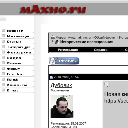
Форум | www.makhno.ru
>
Общий форум
>
Истор
Исторические исследования
Регистрация
Справка
С
25.04.2018, 10:54
Дубовик
Форумчанин
Новая кн
https://s
Регистрация: 25.01.2007
Сообщений: 3,084