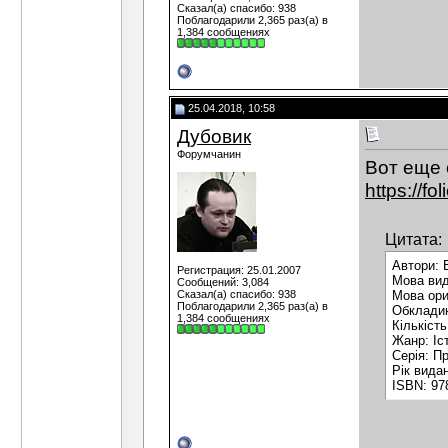
Сказал(а) спасибо: 938
Поблагодарили 2,365 раз(а) в
1,384 сообщениях
25.04.2018, 10:58
Дубовик
Форумчанин
Вот еще 
https://f
Цитата:
Автори: 
Регистрация: 25.01.2007
Мова вид
Сообщений: 3,084
Сказал(а) спасибо: 938
Мова ори
Поблагодарили 2,365 раз(а) в
Обкладин
1,384 сообщениях
Кількість
Жанр: Іс
Серія: П
Рік вида
ISBN: 97