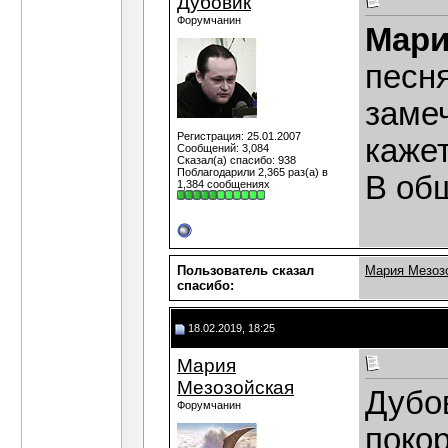
Дубовик
Форумчанин
Мари
песня
замеч
Регистрация: 25.01.2007
кажет
Сообщений: 3,084
Сказал(а) спасибо: 938
Поблагодарили 2,365 раз(а) в
В об
1,384 сообщениях
Пользователь сказал
Мария Мезоз
cпасибо:
18.02.2019, 18:25
Мария
Мезозойская
Дубов
Форумчанин
покор