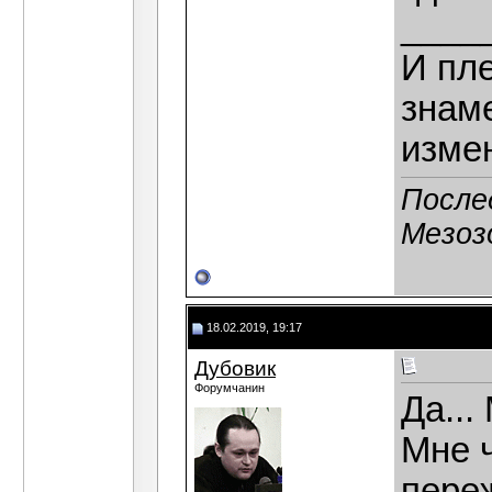
____
И пле
знаме
изме
После
Мезоз
18.02.2019, 19:17
Дубовик
Форумчанин
Да...
Мне 
пере