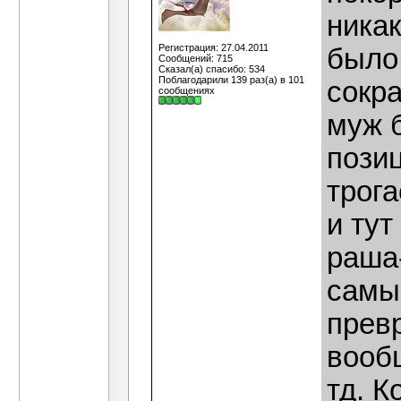
никак
Регистрация: 27.04.2011
было 
Сообщений: 715
Сказал(а) спасибо: 534
Поблагодарили 139 раз(а) в 101
сокра
сообщениях
муж б
позиц
трога
и тут
раша-
самы
прев
вообщ
тд. К