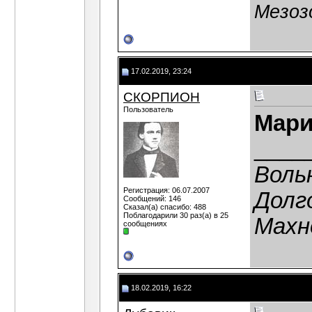
Мезоз
17.02.2019, 23:24
СКОРПИОН
Пользователь
Мари
____
Воль
Регистрация: 06.07.2007
Долг
Сообщений: 146
Сказал(а) спасибо: 488
Поблагодарили 30 раз(а) в 25
Махн
сообщениях
18.02.2019, 16:22