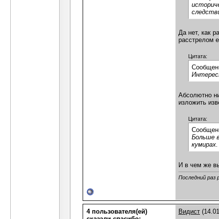
историче
следств
Да нет, как р
расстрелом е
Цитата:
Сообщен
Интересн
Абсолютно ни
изложить изв
Цитата:
Сообщен
Больше в
кумирах.
И в чем же в
Последний раз 
4 пользователя(ей)
Видист
(14.01
сказали cпасибо: