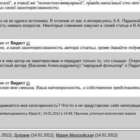
ский", а такой же "личностно-мемуарный", правда написаный сто лет 
ии своей заинтересованности.
аз не из одного источника. В отличие от вас я интересуюсь А.К. Падалкой
сть немало вопросов. Некоторые сомнения озвучил в своей статье и В.А.
ие от
Видист
о, а какая заинтересованность автора статьи, кроме давайте подум
 в чем автор не заинтересован и передает только то, что слышал. Откр
естный автору (Василию Александровичу) "народный фольклор" о Падал
ие от
Видист
сего мне смешна, Ваша категоричность, и собственное предствалени
ыражается моя категоричность? Что-то я не представляю себя непогреш
редактировалось Юрий К.; 14.01.2012 в
14:49
. Причина: уточнил количество жертв
.2012),
Дубовик
(14.01.2012),
Мария Мезозойская
(14.01.2012)