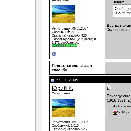
Цитата:
Сообщен
А еще ес
Других прямы
Регистрация: 09.03.2007
Заднепровски
Сообщений: 2,815
Сказал(а) спасибо: 525
Поблагодарили 2,297 раз(а) в
1,171 сообщениях
Пользователь сказал
cпасибо:
14.01.2012, 13:10
Юрий К.
Форумчанин
Приведу ещё 
(1919-1921 гг
Изображени
P. 61.jpg
Регистрация: 09.03.2007
Сообщений: 2,815
Сказал(а) спасибо: 525