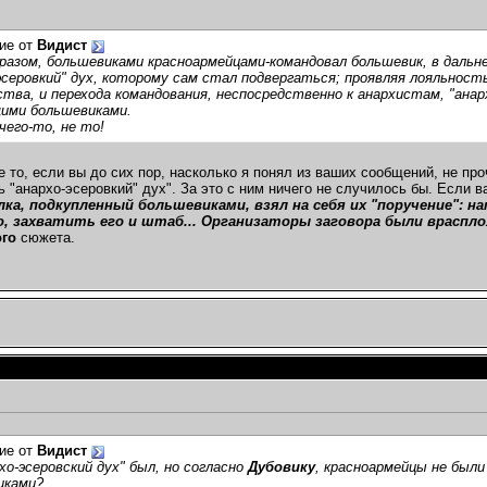
ие от
Видист
разом, большевиками красноармейцами-командовал большевик, в дальн
эсеровкий" дух, которому сам стал подвергаться; проявляя лояльность
ства, и перехода командования, неспосредственно к анархистам, "анар
ими большевиками.
чего-то, не то!
е то, если вы до сих пор, насколько я понял из ваших сообщений, не про
ь "анархо-эсеровкий" дух". За это с ним ничего не случилось бы. Если 
лка, подкупленный большевиками, взял на себя их "поручение": н
, захватить его и штаб... Организаторы заговора были враспло
ого
сюжета.
ие от
Видист
рхо-эсеровский дух" был, но согласно
Дубовику
, красноармейцы не были 
иками?