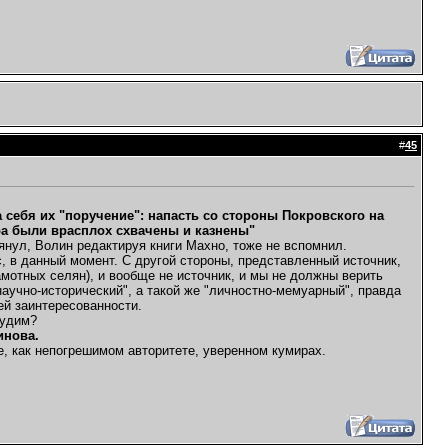
#
45
себя их "поручение": напасть со стороны Покровского на
ора были врасплох схвачены и казнены"
янул, Волин редактируя книги Махно, тоже не вспомнил.
с, в данный момент. С другой стороны, представленный источник,
рамотных селян), и вообще не источник, и мы не должны верить
аучно-исторический", а такой же "личностно-мемуарный", правда
ей заинтересованности.
судим?
инова.
е, как непогрешимом авторитете, уверенном кумирах.