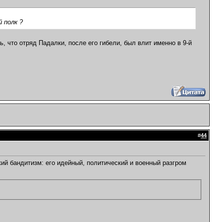
 полк ?
, что отряд Падалки, после его гибели, был влит именно в 9-й
#
44
ий бандитизм: его идейный, политический и военный разгром