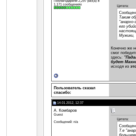
Поблагодарили 2,297 раз(а) в
1,171 сообщениях
Цитата:
Сообщен
Таким об
"анархо-
его убий
настоящ
Мужики, 
Конечно же н
смог победит
здесь:
"Пада
будет Махно
исходя из
эт
Пользователь сказал
cпасибо:
14.01.2012, 12:37
А. Комбаров
Guest
Цитата:
Сообщений: n/a
Сообщен
Т.е "ана
большев