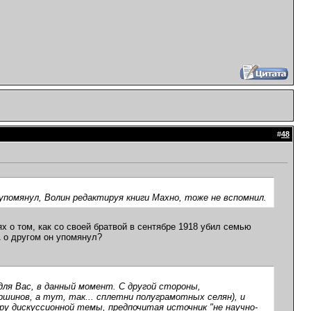
#
48
 упомянул, Волин редактируя книги Махно, тоже не вспомнил.
х о том, как со своей братвой в сентябре 1918 убил семью
А о другом он упомянул?
 для Вас, в данный момент. С другой стороны,
шинов, а тут, так... сплетни полуграмотных селян), и
ру дискуссионной темы, предпочитая источник "не научно-