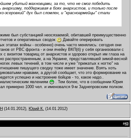
ейшем убитый махновцами, за то, что не смог победить
 анархизму, поддерживая в боях анархистов, и только после
хо-эсеровкий" дух был сломлен, и "красноармейцы" стали
м режиме был субстанцией неосязаемой, обитавшей преимущественно
отчетов и оперативных сводок
Давайте оперировать
х этапах войны - особенно) очень часто менялись: сегодня они
танов от РВС фронта - и они ячейку ВКП(б) у себя организовали с
их с визитом товарищ от анархистов и здорово открыл им глаза на
чно распространенным, а на Украине, представлявшей зимой-весной
огих левых течений, в том числе и уже "прижатых к ногтю" на
отношение пишущего сводку тоже имеет значение. Взять хоть
с диковатыми нравами, а другой сообщает, что это формирование на
едется успешно и настроение бойцов - то, какое надо..
териалистическим явлениям
. Тем более, что в сообщении Юрия
ывал примерно 1000 чел. и именовался 9-м Заднепровским полком.
Н
(14.01.2012),
Юрий К.
(14.01.2012)
#
43