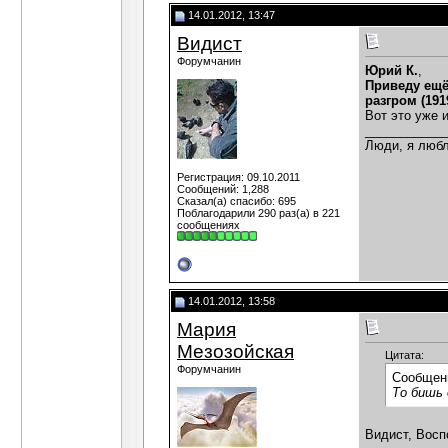
14.01.2012, 13:47
Видист
Форумчанин
Юрий К.
,
Приведу ещё
разгром (191
Вот это уже 
___________
Люди, я любл
Регистрация: 09.10.2011
Сообщений: 1,288
Сказал(а) спасибо: 695
Поблагодарили 290 раз(а) в 221
сообщениях
14.01.2012, 13:58
Мария
Мезозойская
Цитата:
Форумчанин
Сообщен
То бишь 
Видист, Восп