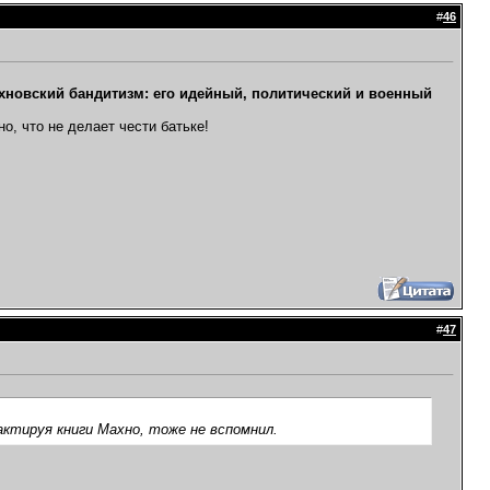
#
46
хновский бандитизм: его идейный, политический и военный
о, что не делает чести батьке!
#
47
актируя книги Махно, тоже не вспомнил.