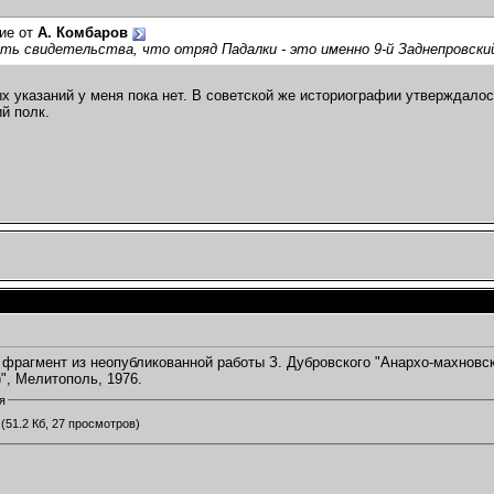
ие от
А. Комбаров
ть свидетельства, что отряд Падалки - это именно 9-й Заднепровский
х указаний у меня пока нет. В советской же историографии утверждалось
й полк.
фрагмент из неопубликованной работы З. Дубровского "Анархо-махновск
.)", Мелитополь, 1976.
я
(51.2 Кб, 27 просмотров)