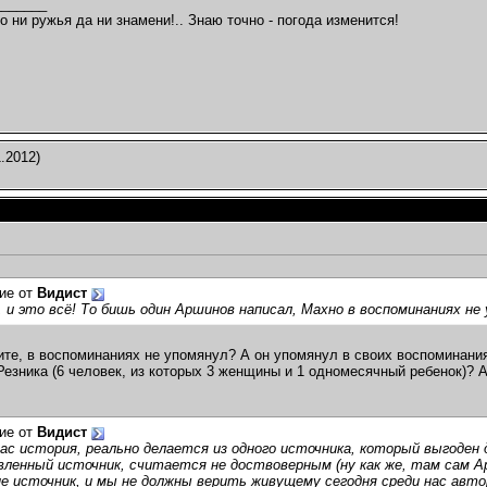
_______
о ни ружья да ни знамени!.. Знаю точно - погода изменится!
.2012)
ие от
Видист
, и это всё! То бишь один Аршинов написал, Махно в воспоминаниях не
ите, в воспоминаниях не упомянул? А он упомянул в своих воспоминания
Резника (6 человек, из которых 3 женщины и 1 одномесячный ребенок)? 
ие от
Видист
 Вас история, реально делается из одного источника, который выгоден
ленный источник, считается не доствоверным (ну как же, там сам Ар
е источник, и мы не должны верить живущему сегодня среди нас авто