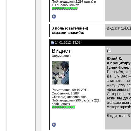
Поблагодарили 2,297 раз(а) в
1,171 сообщениях
3 пользователя(ей)
Видист
(14.01
сказали cпасибо:
14.01.2012, 13:32
Видист
Форумчанин
Юрий К.
,
я процитиру
Гуляй-Поле, 
Я прочёл, и 
Да..., у Вас
считается не
живущему сег
написаный ст
Регистрация: 09.10.2011
Сообщений: 1,288
Интересно, а
Сказал(а) спасибо: 695
если вы до 
Поблагодарили 290 раз(а) в 221
Больше всего
сообщениях
АвторитаризЬ
___________
Люди, я любл