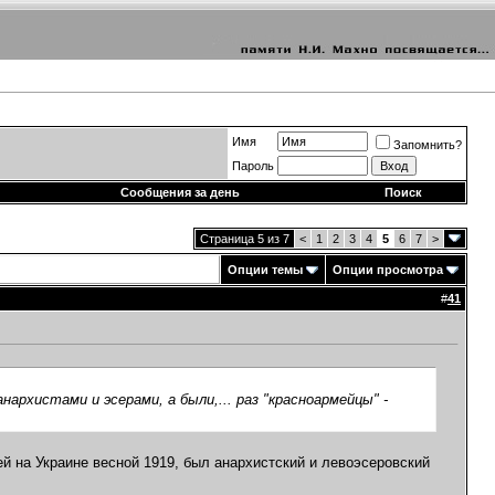
Имя
Запомнить?
Пароль
Сообщения за день
Поиск
Страница 5 из 7
<
1
2
3
4
5
6
7
>
Опции темы
Опции просмотра
#
41
анархистами и эсерами, а были,... раз "красноармейцы" -
ей на Украине весной 1919, был анархистский и левоэсеровский