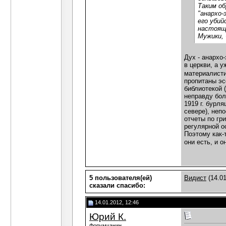
Таким об
"анархо-
его убий
настоящ
Мужики, 
Дух - анархо
в церкви, а 
материалисти
пропитаны эс
библиотекой 
неправду бол
1919 г. бурл
севере), неп
отчеты по гр
регулярной о
Поэтому как-
они есть, и 
5 пользователя(ей)
Видист
(14.01
сказали cпасибо:
14.01.2012, 12:46
Юрий К.
Форумчанин