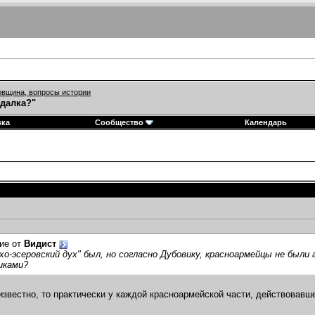
вщина, вопросы истории
адалка?"
вка
Сообщество
Календарь
ие от
Видист
рхо-эсеровский дух" был, но согласно Дубовику, красноармейцы не были 
иками?
известно, то практически у каждой красноармейской части, действовавш