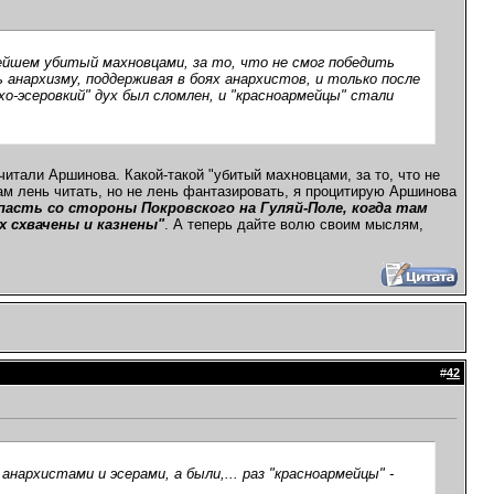
ейшем убитый махновцами, за то, что не смог победить
 анархизму, поддерживая в боях анархистов, и только после
хо-эсеровкий" дух был сломлен, и "красноармейцы" стали
читали Аршинова. Какой-такой "убитый махновцами, за то, что не
вам лень читать, но не лень фантазировать, я процитирую Аршинова
апасть со стороны Покровского на Гуляй-Поле, когда там
х схвачены и казнены"
. А теперь дайте волю своим мыслям,
#
42
анархистами и эсерами, а были,... раз "красноармейцы" -