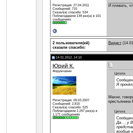
___________
И плевать, чт
Регистрация: 27.04.2011
Сообщений: 715
Сказал(а) спасибо: 534
Поблагодарили 139 раз(а) в 101
сообщениях
2 пользователя(ей)
Видист
(14.01
сказали cпасибо:
14.01.2012, 14:10
Юрий К.
Форумчанин
Цитата:
Сообщен
Я прочёл
Махно, говор
Регистрация: 09.03.2007
крестьянина 
Сообщений: 2,815
Сказал(а) спасибо: 525
Поблагодарили 2,297 раз(а) в
Цитата:
1,171 сообщениях
Сообщен
Да..., у
представ
вообще н