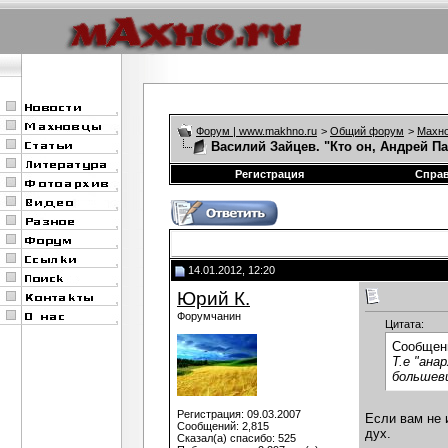
Форум | www.makhno.ru
>
Общий форум
>
Махно
Василий Зайцев. "Кто он, Андрей П
Регистрация
Спра
14.01.2012, 12:20
Юрий К.
Форумчанин
Цитата:
Сообщен
Т.е "ана
большев
Регистрация: 09.03.2007
Если вам не 
Сообщений: 2,815
дух.
Сказал(а) спасибо: 525