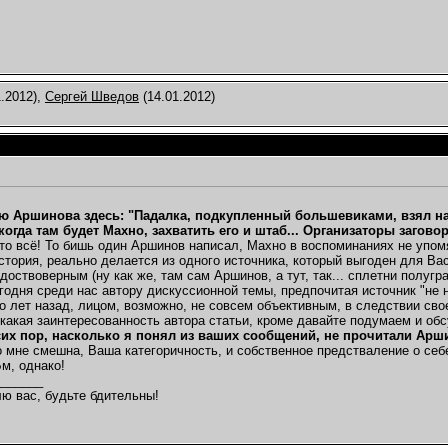
.2012),
Сергей Шведов
(14.01.2012)
ю Аршинова здесь: "Падалка, подкупленный большевиками, взял на 
когда там будет Махно, захватить его и штаб... Организаторы загов
это всё! То бишь один Аршинов написал, Махно в воспоминаниях не упом
 история, реально делается из одного источника, который выгоден для Ва
 доствоверным (ну как же, там сам Аршинов, а тут, так... сплетни полуг
одня среди нас автору дискуссионной темы, предпочитая источник "не н
о лет назад, лицом, возможно, не совсем объективным, в следствии сво
 какая заинтересованность автора статьи, кроме давайте подумаем и об
сих пор, насколько я понял из ваших сообщений, не прочитали Арш
 мне смешна, Ваша категоричность, и собственное предстваление о себ
м, однако!
_______
ю вас, будьте бдительны!