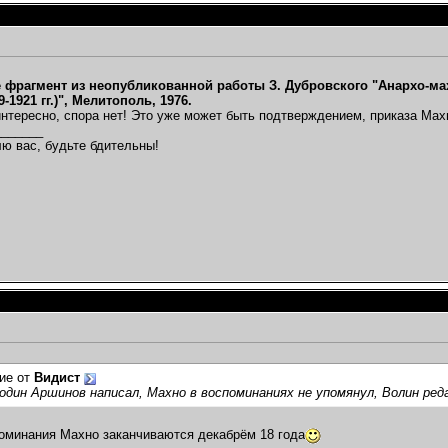
 фрагмент из неопубликованной работы З. Дубровского "Анархо-ма
9-1921 гг.)", Мелитополь, 1976.
интересно, спора нет! Это уже может быть подтверждением, приказа Махн
_______
ю вас, будьте бдительны!
ие от
Видист
один Аршинов написал, Махно в воспоминаниях не упомянул, Волин ред
оминания Махно заканчиваются декабрём 18 года