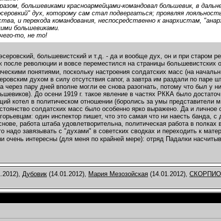
разом, большевиками красноармейцами-командовал большевик, в дальн
эсеровкий" дух, которому сам стал подвергаться; проявляя лояльность
ства, и перехода командования, неспосредственно к анархистам, "анар
ими большевиками.
чего-то, не то!
-эсеровский, большевистский и т.д. - да и вообще дух, он и при старо
уж после революции и вовсе переместился на страницы большевистских 
ческими понятиями, поскольку настроения солдатских масс (на начальны
еровским духом в силу отсутствия сапог, а завтра им раздали по паре ш
(а через пару дней вполне могли ее снова разогнать, потому что был у н
ьшевиков). До осени 1919 г. такое явление в частях РККА было достато
ящий котел в политическом отношении (боролись за умы представители мн
остоянство солдатских масс было особенно ярко выражено. Да и личное 
игорьевцам: один инспектор пишет, что это самая что ни наесть банда, 
снове, работа штаба удовлетворительна, политическая работа в полках в
то надо завязывать с "духами" в советских сводках и переходить к ма
они очень интересны (для меня по крайней мере): отряд Падалки насчит
.2012),
Дубовик
(14.01.2012),
Мария Мезозойская
(14.01.2012),
СКОРПИО