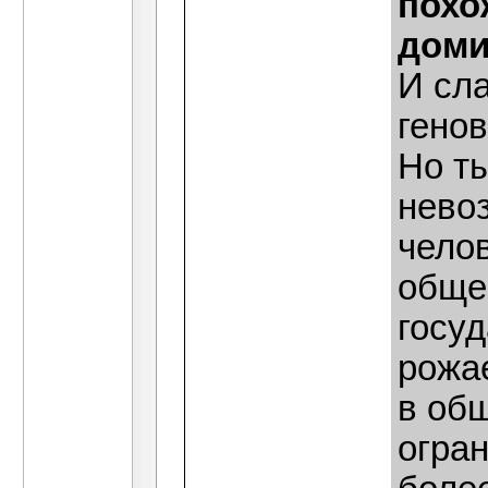
похо
доми
И сла
генов
Но ты
невоз
челов
обще
госуд
рожае
в об
огран