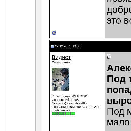
добр
это 
22.12.2011, 19:00
Видист
Форумчанин
Алек
Под 
попа
Регистрация: 09.10.2011
выро
Сообщений: 1,288
Сказал(а) спасибо: 695
Поблагодарили 290 раз(а) в 221
Под 
сообщениях
мало