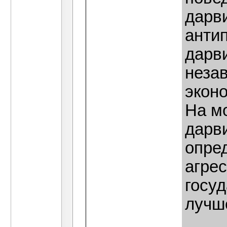
дарви
антип
дарв
неза
экон
На мо
дарв
опре
агре
госу
лучше
____