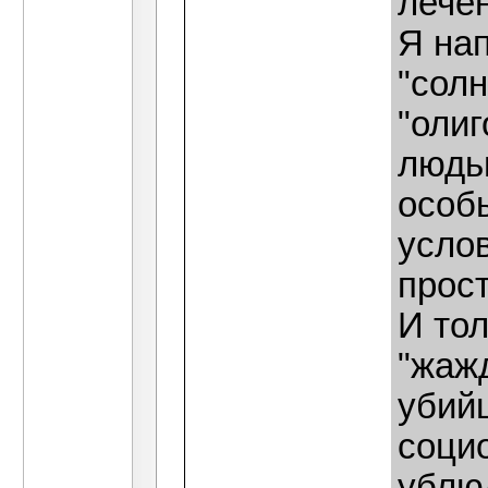
лече
Я на
"сол
"оли
людьм
особы
усло
прос
И тол
"жаж
убийц
соци
ублю