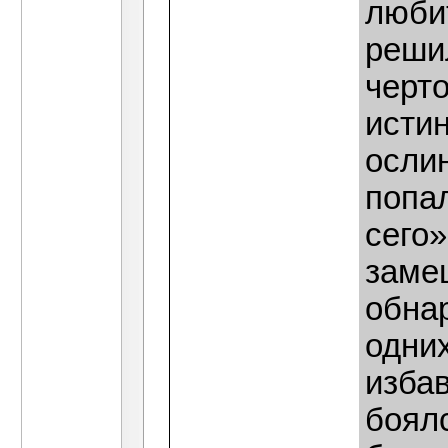
любит
решил
черт
истин
ослин
попал
сего»
замеш
обна
одних
избав
боялс