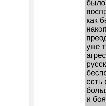
было 
восп
как 
нако
преод
уже т
агрес
русс
бесп
есть
боль
и боя