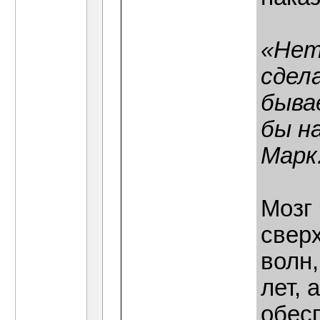
«Нет
сдел
быва
бы н
Марк.
Мозг 
свер
волн
лет, 
обес