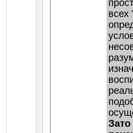
прост
всех 
опред
усло
несо
разу
изнач
воспи
реаль
подо
осущ
Зато