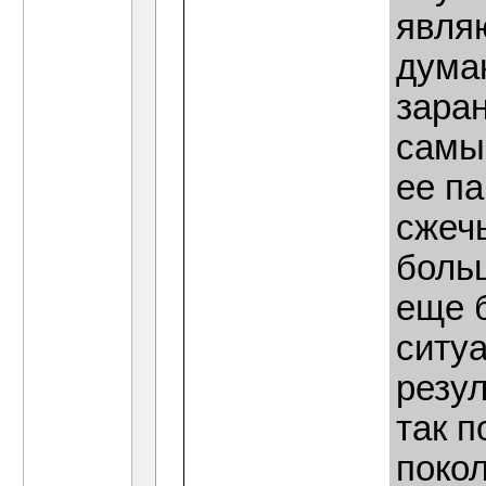
явля
дума
заран
самы
ее па
сжеч
боль
еще 
ситуа
резу
так п
поко