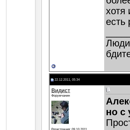
более
хотя 
есть 
____
Люди,
бдит
22.12.2011, 05:34
Видист
Форумчанин
Алек
но с
Прост
Регистрация: 09.10.2011