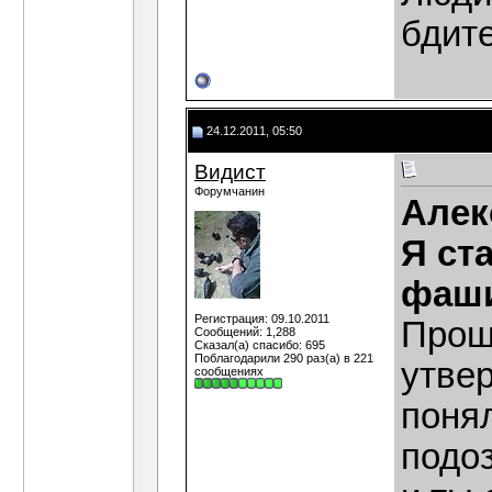
бдит
24.12.2011, 05:50
Видист
Форумчанин
Алек
Я ст
фаши
Регистрация: 09.10.2011
Прош
Сообщений: 1,288
Сказал(а) спасибо: 695
Поблагодарили 290 раз(а) в 221
утвер
сообщениях
поня
подоз