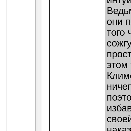
интуи
Ведьм
они п
того 
сожгу
прост
этом 
Клим
ничег
поэто
изба
своей
наказ