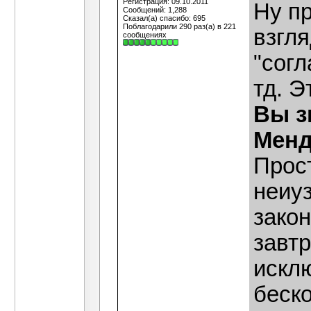
Регистрация: 09.10.2011
Ну пр
Сообщений: 1,288
Сказал(а) спасибо: 695
Поблагодарили 290 раз(а) в 221
взгля
сообщениях
"согл
тд. Э
Вы з
Менд
Прост
неиу
закон
завт
искл
беск