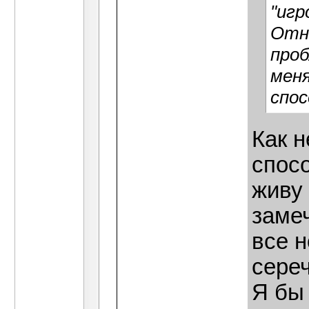
"игр
Отно
проб
меня
спос
Как н
спосо
живу
замеч
все н
сере
Я бы 