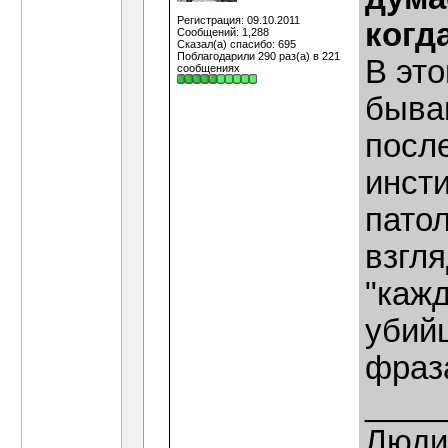
Регистрация: 09.10.2011
когд
Сообщений: 1,288
Сказал(а) спасибо: 695
Поблагодарили 290 раз(а) в 221
В это
сообщениях
быва
после
инст
патол
взгля
"кажд
убий
фраз
____
Люди,