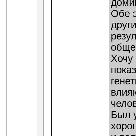
доми
Обе 
други
резул
обще
Хочу
показ
генет
влия
челов
Был 
хоро