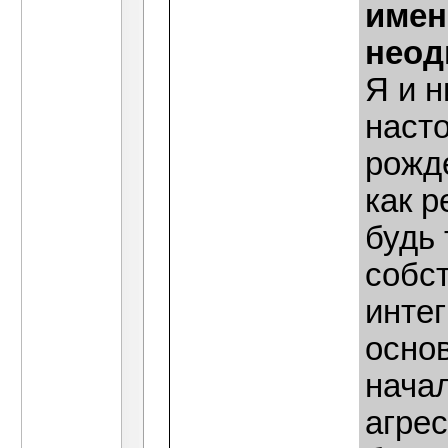
имен
неод
Я и н
наст
рожде
как р
будь
собст
интег
основ
нача
агрес