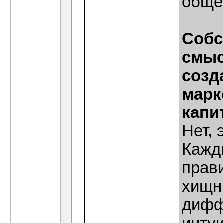
обще
Собс
смыс
созд
марк
капи
Нет, 
Кажд
прави
хищни
дифф