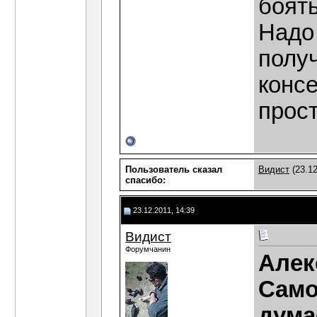
боят
Надо 
полу
конс
прос
Пользователь сказал
Видист
(23.12
cпасибо:
23.12.2011, 14:39
Видист
Форумчанин
Алек
Само
дума