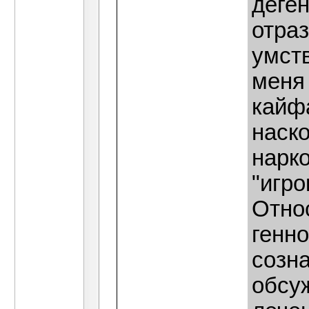
деге
отра
умст
меня
кайфа
наск
нарко
"игр
Относ
генн
созна
обсу