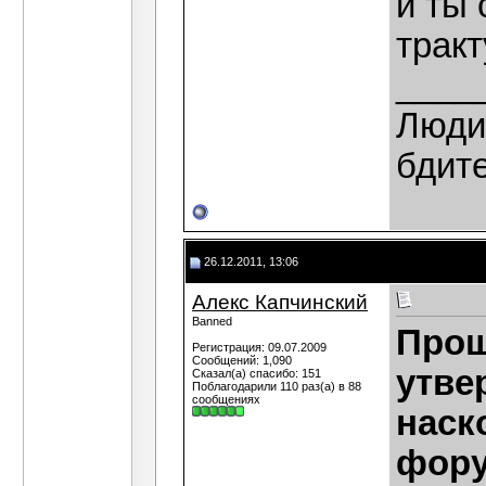
и ты 
трак
____
Люди,
бдит
26.12.2011, 13:06
Алекс Капчинский
Banned
Прош
Регистрация: 09.07.2009
Сообщений: 1,090
утве
Сказал(а) спасибо: 151
Поблагодарили 110 раз(а) в 88
сообщениях
наск
фору