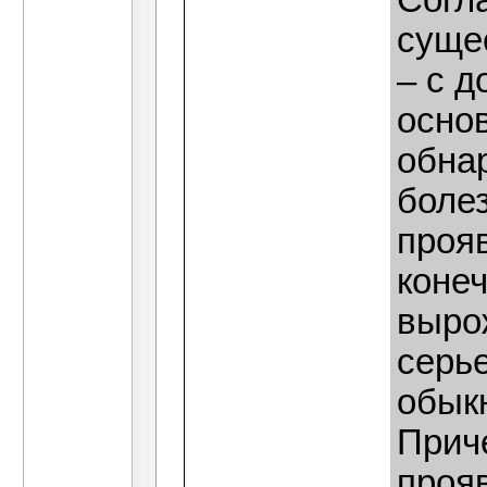
Согл
суще
– с д
осно
обна
болез
проя
коне
вырож
серь
обык
Приче
прояв