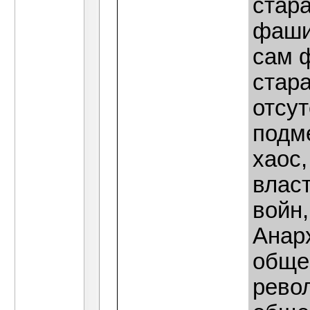
стар
фаши
сам ф
стар
отсут
подм
хаос
власт
войн,
Анар
обще
рево