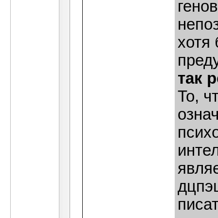
генов
непо
хотя
пред
так 
То, ч
означ
психо
интел
явля
дцпэ
писа