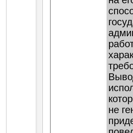
на е
спосо
госуд
адми
работ
хара
треб
Вывод
испол
кото
не ге
прид
пове