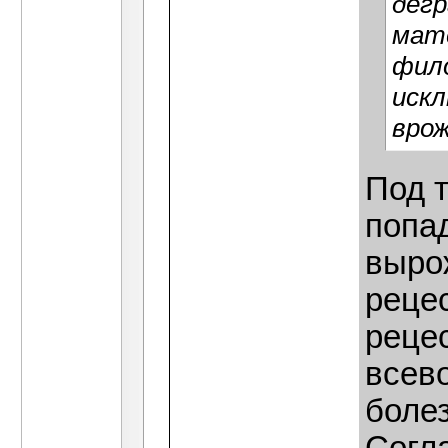
дегр
мате
фило
искл
врож
Под 
попа
выро
рецес
реце
всев
болез