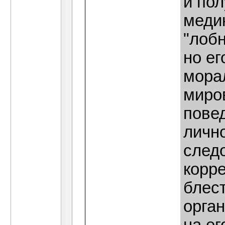
и по
медик
"лобн
но ег
мора
миро
повед
лично
след
корре
блес
орга