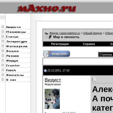
Форум | www.makhno.ru
>
Общий форум
>
Обще
Мир и личность
Регистрация
Справка
С
Страница 
21.12.2011, 17:16
Видист
Форумчанин
Алек
А по
кате