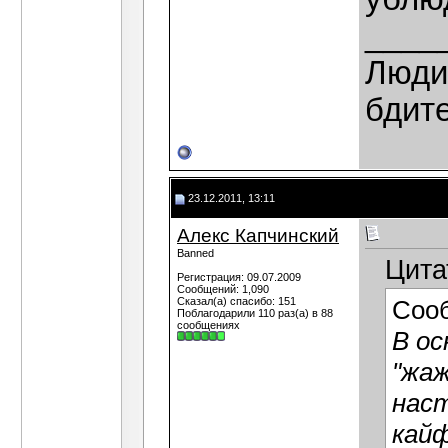
____
Люди,
бдит
23.12.2011, 13:11
Алекс Капчинский
Banned
Цита
Регистрация: 09.07.2009
Сообщений: 1,090
Сказал(а) спасибо: 151
Соо
Поблагодарили 110 раз(а) в 88
сообщениях
В о
"жаж
наст
кайф