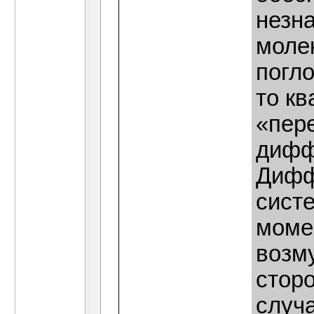
незн
моле
погло
то кв
«пер
дифф
Дифф
сист
моме
возм
стор
случ