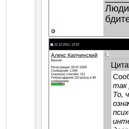
Люди,
бдит
22.12.2011, 13:22
Алекс Капчинский
Banned
Цита
Регистрация: 09.07.2009
Сообщений: 1,090
Сказал(а) спасибо: 151
Соо
Поблагодарили 110 раз(а) в 88
сообщениях
так 
То, 
озна
псих
инте