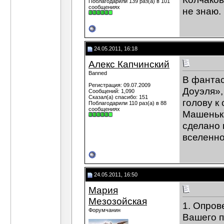
Поблагодарили 139 раз(а) в 101
сообщениях
не знаю.
24.05.2011, 16:18
Алекс Капчинский
Banned
В фантас
Регистрация: 09.07.2009
Доуэля»,
Сообщений: 1,090
Сказал(а) спасибо: 151
голову к
Поблагодарили 110 раз(а) в 88
сообщениях
Машенька
сделано 
вселенно
24.05.2011, 16:50
Мария
Мезозойская
1. Опров
Форумчанин
Вашего п