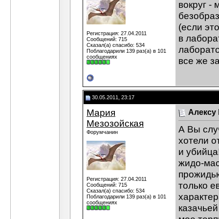
вокруг - 
безобраз
(если это
Регистрация: 27.04.2011
в лабора
Сообщений: 715
Сказал(а) спасибо: 534
лаборато
Поблагодарили 139 раз(а) в 101
сообщениях
все же з
30.05.2011, 23:17
Мария
Алексу
Мезозойская
А Вы слу
Форумчанин
хотели о
и убийца
жидо-мас
прожидь
Регистрация: 27.04.2011
только е
Сообщений: 715
Сказал(а) спасибо: 534
характер
Поблагодарили 139 раз(а) в 101
сообщениях
казачьей