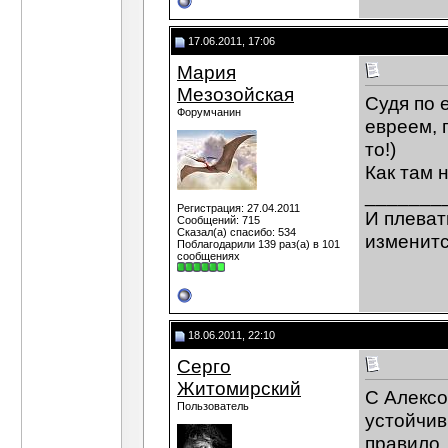
17.06.2011, 17:06
Мария
Мезозойская
Судя по 
Форумчанин
евреем, 
то!)
Как там 
_______
Регистрация: 27.04.2011
И плеват
Сообщений: 715
Сказал(а) спасибо: 534
изменитс
Поблагодарили 139 раз(а) в 101
сообщениях
18.06.2011, 22:10
Серго
Житомирский
C Алексо
Пользователь
устойчив.
правило,