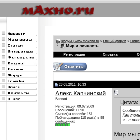
Форум | www.makhno.ru
>
Общий форум
>
Обще
Мир и личность
Регистрация
Справка
С
23.05.2011, 10:33
Алекс Капчинский
Banned
Цитата:
Регистрация: 09.07.2009
Сообщений: 1,090
Сообщен
Сказал(а) спасибо: 151
Как толь
Поблагодарили 110 раз(а) в 88
я - в опп
сообщениях
Мир мы с