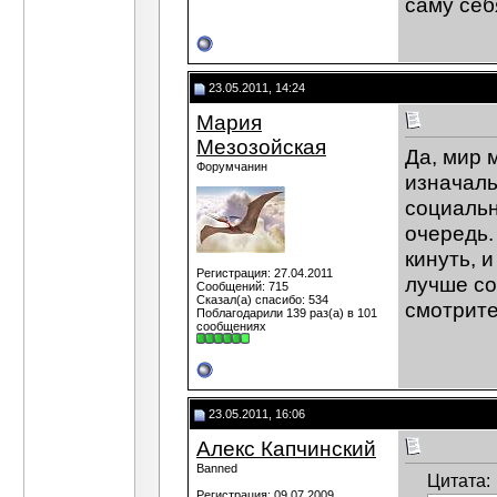
саму себ
23.05.2011, 14:24
Мария
Мезозойская
Да, мир 
Форумчанин
изначаль
социальн
очередь.
кинуть, 
Регистрация: 27.04.2011
лучше со
Сообщений: 715
Сказал(а) спасибо: 534
смотрите
Поблагодарили 139 раз(а) в 101
сообщениях
23.05.2011, 16:06
Алекс Капчинский
Banned
Цитата:
Регистрация: 09.07.2009