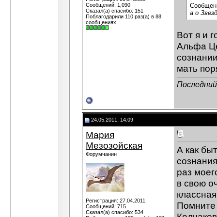
Сообщений: 1,090
Сообщен
Сказал(а) спасибо: 151
а о Звез
Поблагодарили 110 раз(а) в 88
сообщениях
Вот я и 
Альфа Це
сознании
мать пор
Последний 
24.05.2011, 14:09
Мария
Мезозойская
А как бы
Форумчанин
сознания
раз моег
в свою о
классная
Регистрация: 27.04.2011
Помните 
Сообщений: 715
Сказал(а) спасибо: 534
Колчаков