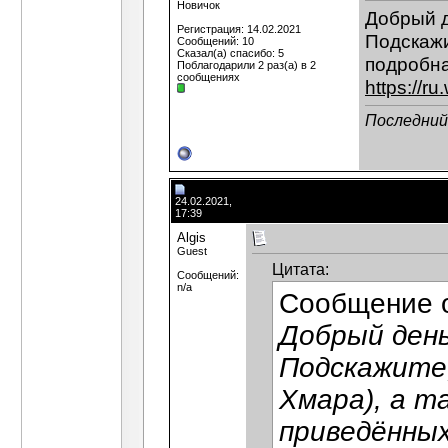
Новичок
Добрый д
Регистрация: 14.02.2021
Подскажи
Сообщений: 10
Сказал(а) спасибо: 5
подробна
Поблагодарили 2 раз(а) в 2
сообщениях
https://
Последний 
24.02.2021,
17:39
Algis
Guest
Цитата:
Сообщений:
n/a
Сообщение 
Добрый день
Подскажите
Хмара), а т
приведённых