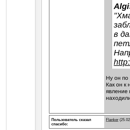
Algi
"Хм
заб
в д
пет
Нап
http
Ну он по
Как он к
явление 
находили
Пользователь сказал
Flanker
(25.02
cпасибо: