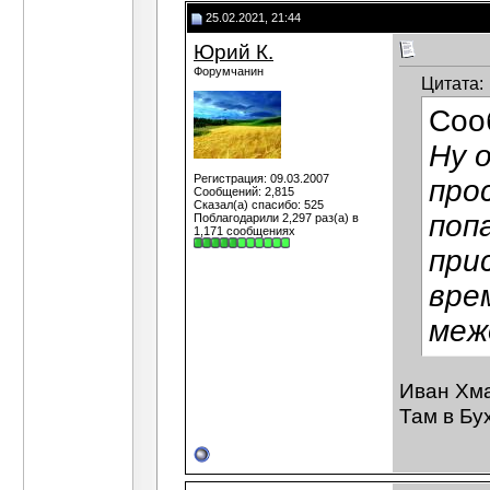
25.02.2021, 21:44
Юрий К.
Форумчанин
Цитата:
Соо
Ну 
Регистрация: 09.03.2007
про
Сообщений: 2,815
Сказал(а) спасибо: 525
поп
Поблагодарили 2,297 раз(а) в
1,171 сообщениях
при
вре
меж
Иван Хма
Там в Бу