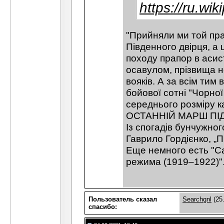
https://ru.
"Прийняли ми той пра
Південного двірця, а 
походу прапор в асист
осавулом, прізвища н
вояків. А за всім тим
бойової сотні "Чорно
середнього розміру ка
ОСТАННІЙ МАРШ ПІ
Із спогадів бунчужно
Гаврило Гордієнко, „
Еще немного есть "Са
режима (1919–1922)"
Пользователь сказал
Searchgnl
(25
cпасибо: