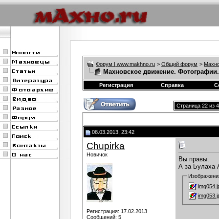
Форум | www.makhno.ru
>
Общий форум
>
Махно
Махновское движение. Фотографии.
Регистрация
Справка
С
Страница 22 из 
08.03.2013, 23:42
Chupirka
Новичок
Вы правы.
А за Булаха 
Изображени
img054.j
img053.j
Регистрация: 17.02.2013
Сообщений: 5