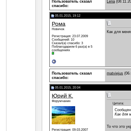
Пользователь сказал
Lena
(08.11.2
cпасибо:
05.01.2015, 19:12
Рома
Новичок
Как для меня
Регистрация: 23.07.2009
Сообщений: 10
Сказал(а) спасибо: 3
Поблагодарили 6 раз(а) в 5
сообщениях
Пользователь сказал
matviejus
(06.
cпасибо:
05.01.2015, 20:04
Юрий К.
Форумчанин
Цитата:
Сообщен
Как для 
То что это ук
Регистрация: 09.03.2007