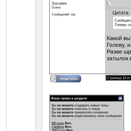
Socrates
Guest
Цитата:
Сообщений: n/a
Сообщен
Голову с
Какой вы
Голову, 
Разве шр
затылок 
Страница 18 из
Ваши права в разделе
Вы
не можете
создавать новые темы
Вы
не можете
отвечать в темах
Вы
не можете
прикреплять вложения
Вы
не можете
редактировать свои сообщения
BB коды
Вкл.
Смайлы
Вкл.
[IMG]
код
Вкл.