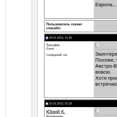
Европа..
Пользователь сказал
cпасибо:
30.01.2013, 21:49
Socrates
Guest
Заинтере
Сообщений: n/a
Похоже, 
Австро-В
вовсю.
Хотя при
встречаю
31.01.2013, 01:18
Юрий К.
Форумчанин