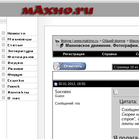
Форум | www.makhno.ru
>
Общий форум
>
Махно
Махновское движение. Фотографии.
Регистрация
Справка
С
Страница 18 из
30.01.2013, 18:55
Socrates
Guest
Цитата:
Сообщений: n/a
Сообщен
Скорее н
строя", 
почти не
Я полага