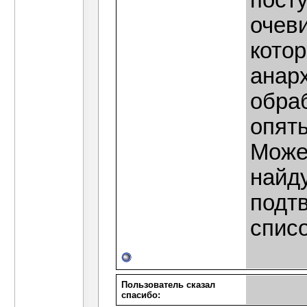
посту
очеви
кото
анарх
обра
опять
Може
найд
подтв
спис
Пользователь сказал
cпасибо: