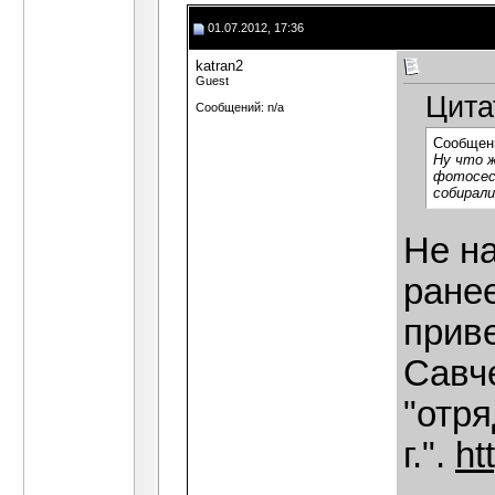
01.07.2012, 17:36
katran2
Guest
Цита
Сообщений: n/a
Сообщен
Ну что 
фотосесс
собирали
Не на
ране
прив
Савч
"отр
г.".
ht