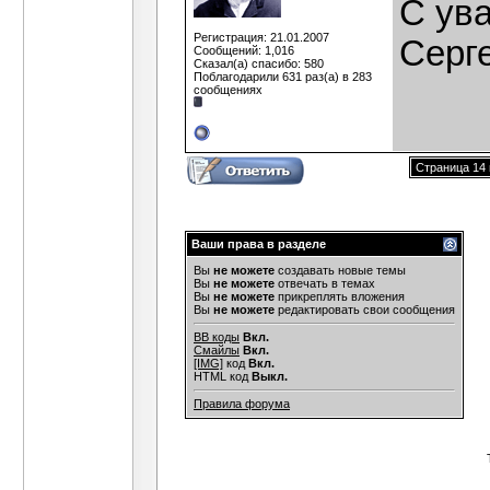
C ув
Регистрация: 21.01.2007
Серг
Сообщений: 1,016
Сказал(а) спасибо: 580
Поблагодарили 631 раз(а) в 283
сообщениях
Страница 14 
Ваши права в разделе
Вы
не можете
создавать новые темы
Вы
не можете
отвечать в темах
Вы
не можете
прикреплять вложения
Вы
не можете
редактировать свои сообщения
BB коды
Вкл.
Смайлы
Вкл.
[IMG]
код
Вкл.
HTML код
Выкл.
Правила форума