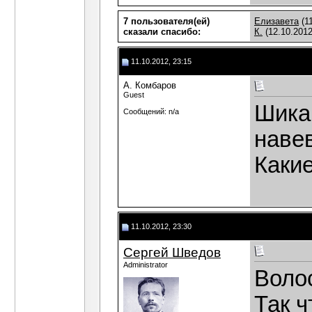
7 пользователя(ей)
Елизавета
(1
сказали cпасибо:
К.
(12.10.2012
11.10.2012, 23:15
А. Комбаров
Guest
Шика
Сообщений: n/a
навев
Какие
11.10.2012, 23:30
Сергей Шведов
Administrator
Воло
Так ч