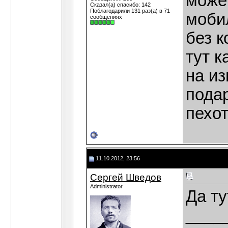
може
Сказал(а) спасибо: 142
Поблагодарили 131 раз(а) в 71
моби
сообщениях
без к
тут к
на из
пода
пехо
11.10.2012, 23:56
Сергей Шведов
Administrator
Да т
____