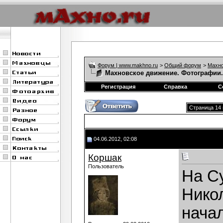
Форум | www.makhno.ru
>
Общий форум
>
Махно
Махновское движение. Фотографии.
Регистрация
Справка
С
Страница 14 
04.06.2012, 02:08
Коршак
Пользователь
На С
Нико
начал