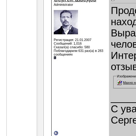
Administrator
Прод
наход
Выра
Регистрация: 21.01.2007
чело
Сообщений: 1,016
Сказал(а) спасибо: 580
Поблагодарили 631 раз(а) в 283
Инте
сообщениях
отзы
Изображени
Махно н
____
C ув
Серг