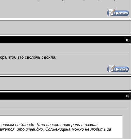
#
8
пора чтоб это сволочь сдохла.
#
9
ванным на Западе. Что внесло свою роль в развал
ажется, это очевидно. Солженицина можно не любить за