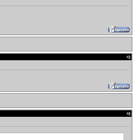
#
3
#
4