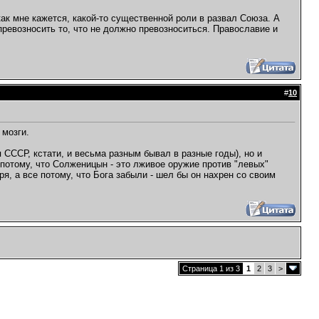
 как мне кажется, какой-то существенной роли в развал Союза. А
 превозносить то, что не должно превозноситься. Православие и
#
10
 мозги.
 СССР, кстати, и весьма разным бывал в разные годы), но и
отому, что Солженицын - это лживое оружие против "левых"
я, а все потому, что Бога забыли - шел бы он нахрен со своим
Страница 1 из 3
1
2
3
>