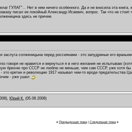
елаг ГУЛАГ"... Нет в нем ничего особенного. Да и не вносила эта книга,
 заказу писал ее покойный Александр Исаевич, вопрос. Так что не стоит
лженицина здесь не причем.
я заслуга солженицына перед россиянами - это запудриные его враньем
ко говоря не нравится и вернуться я в него желания не испытываю (хотя
ую брехню про СССР не люблю не меньше, чем сам СССР, уже хотя бы п
 - это кретин и революцию 1917 называл чем-то вроде предательства Цар
рочем - уже ушел
008),
Юрий К.
(05.08.2008)
«
Предыдущая тема
|
Следующая тема
»