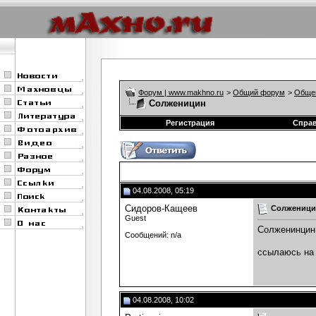
Форум | www.makhno.ru
>
Общий форум
>
Обще
Солженицин
Регистрация
Спра
04.08.2008, 05:19
Сидоров-Кащеев
Солженици
Guest
Солженинцин 
Сообщений: n/a
ссылаюсь на
04.08.2008, 10:02