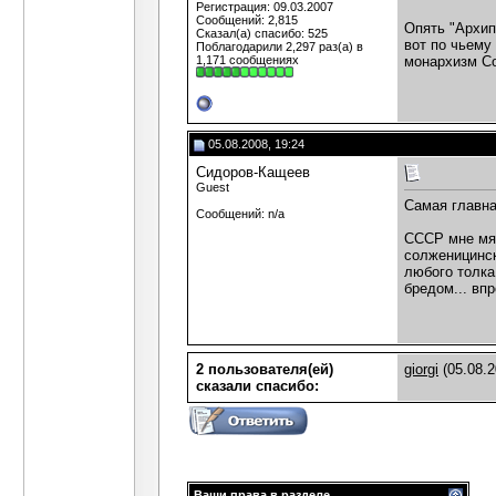
Регистрация: 09.03.2007
Сообщений: 2,815
Опять "Архип
Сказал(а) спасибо: 525
вот по чьему
Поблагодарили 2,297 раз(а) в
1,171 сообщениях
монархизм Со
05.08.2008, 19:24
Сидоров-Кащеев
Guest
Самая главна
Сообщений: n/a
СССР мне мяг
солженицинск
любого толка
бредом... вп
2 пользователя(ей)
giorgi
(05.08.2
сказали cпасибо:
Ваши права в разделе