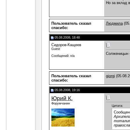
Но за вклад 
Пользователь сказал
Людмила
(05
cпасибо:
05.08.2008, 18:48
Сидоров-Кащеев
Guest
Солженицын -
Сообщений: n/a
Пользователь сказал
giorgi
(05.08.2
cпасибо:
05.08.2008, 19:16
Юрий К.
Форумчанин
Цитата:
Сообщен
Архипела
тоталита
правосла