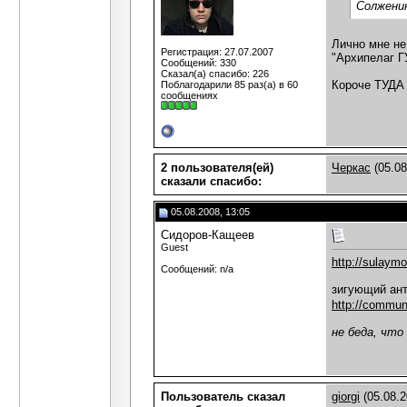
Солженин
Лично мне не
Регистрация: 27.07.2007
"Архипелаг ГУ
Сообщений: 330
Сказал(а) спасибо: 226
Короче ТУДА
Поблагодарили 85 раз(а) в 60
сообщениях
2 пользователя(ей)
Черкас
(05.08
сказали cпасибо:
05.08.2008, 13:05
Сидоров-Кащеев
Guest
http://sulaym
Сообщений: n/a
зигующий ан
http://communi
не беда, что
Пользователь сказал
giorgi
(05.08.2