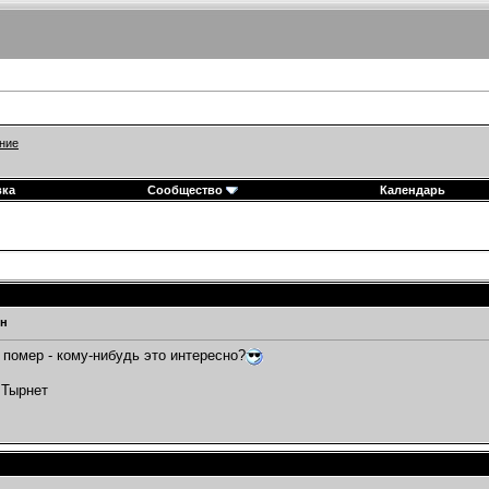
ние
вка
Сообщество
Календарь
н
помер - кому-нибудь это интересно?
 Тырнет