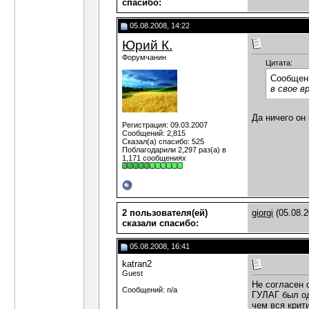
cпасибо:
05.08.2008, 14:22
Юрий К.
Форумчанин
Цитата:
Сообщен
в свое в
Да ничего он
Регистрация: 09.03.2007
Сообщений: 2,815
Сказал(а) спасибо: 525
Поблагодарили 2,297 раз(а) в
1,171 сообщениях
2 пользователя(ей)
giorgi
(05.08.2
сказали cпасибо:
05.08.2008, 16:41
katran2
Guest
Не согласен 
Сообщений: n/a
ГУЛАГ был од
чем вся крит