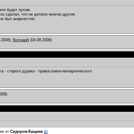
мля будет пухом.
 он сделал, что не делали многие другие.
 не был анархистом.
.2008),
ВолчарА
(04.08.2008)
ага - старого дурака - православно-монархического
008)
ие от
Сидоров-Кащеев