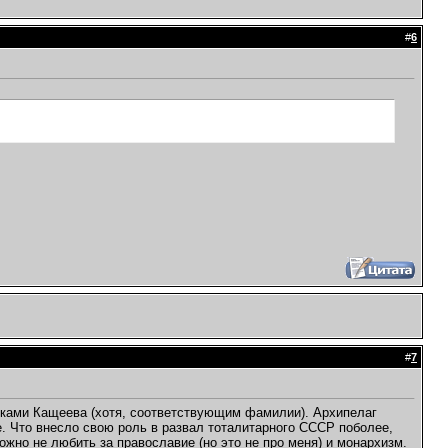
#
6
#
7
унками Кащеева (хотя, соответствующим фамилии). Архипелаг
. Что внесло свою роль в развал тоталитарного СССР поболее,
ожно не любить за православие (но это не про меня) и монархизм.