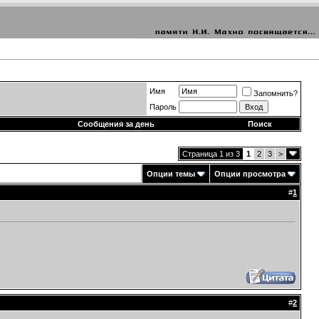
Имя
Запомнить?
Пароль
Сообщения за день
Поиск
Страница 1 из 3
1
2
3
>
Опции темы
Опции просмотра
#
1
#
2