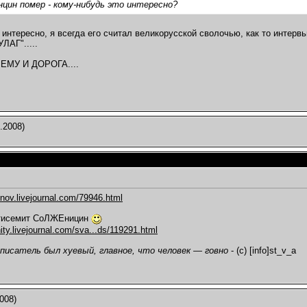
цин помер - кому-нибудь это интересно?
 интересно, я всегда его считал великорусской сволочью, как то интерв
ЛАГ".....
 ЕМУ И ДОРОГА....
.2008)
onov.livejournal.com/79946.html
тисемит СоЛЖЕницин
ty.livejournal.com/sva...ds/119291.html
 писатель был хуевый, главное, что человек — говно
- (с) [info]st_v_a
008)