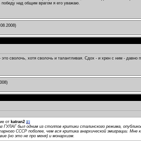
в победу над общим врагом я его уважаю.
.08.2008)
 это сволочь, хотя сволочь и талантливая. Сдох - и хрен с ним - давно 
008)
ие от
katran2
г ГУЛАГ был одним из столпов критики сталинского режима, опублико
рного СССР поболее, чем вся критика анархической эмиграции. Мне к
вие (но это не про меня) и монархизм.