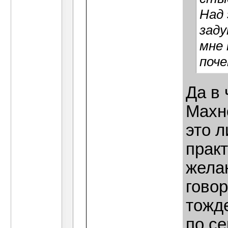
Над 
заду
мне 
поче
Да в
Махно
это 
практ
желан
говор
тожд
по се