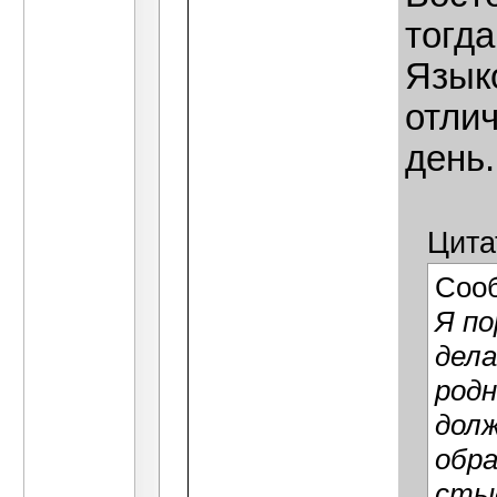
тогда
Язык
отлич
день.
Цита
Соо
Я по
дела
родн
долж
обра
сты