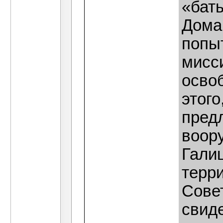
«бат
Дома
попыт
мисс
осво
этого
пред
воор
Гали
терр
Сове
свиде