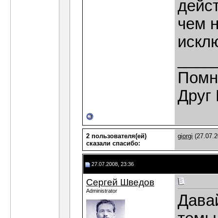
дейс
чем н
искл
____
Помн
Друг 
2 пользователя(ей)
giorgi
(27.07.2
сказали cпасибо:
27.07.2008, 23:36
Сергей Шведов
Administrator
Дава