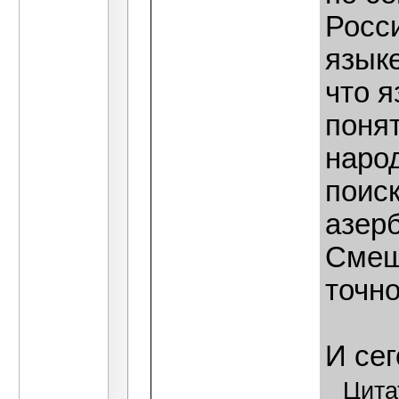
Росс
языке
что я
поня
наро
поиск
азер
Смеше
точно
И сег
Цита