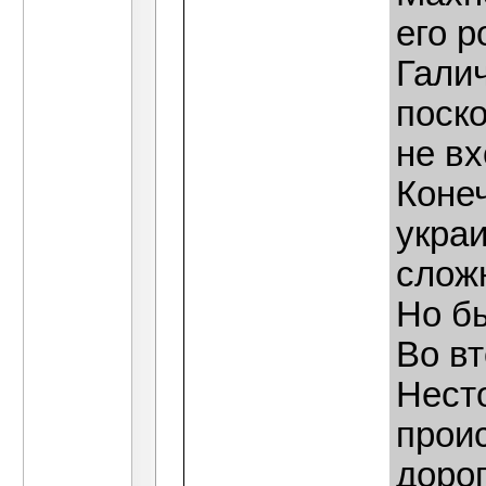
его 
Галич
поско
не в
Конеч
укра
слож
Но б
Во в
Нест
прои
доро