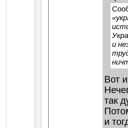
Соо
«укр
исти
Укра
и н
труд
нич
Вот и
Нече
так 
Пото
и тог