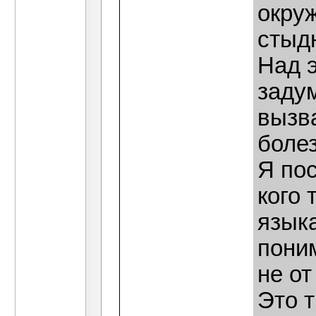
окру
стыд
Над 
задум
вызв
болез
Я пос
кого 
языка
поним
не от
Это 