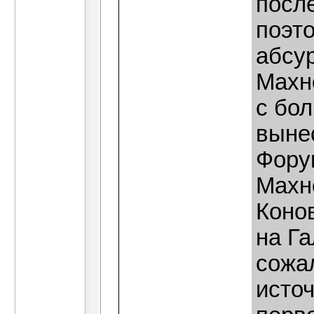
посл
поэт
абсу
Махн
с бо
выне
Фору
Махн
Коно
на Га
сожа
исто