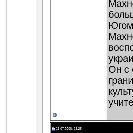
Махн
боль
Югом
Махно
восп
украи
Он с
гран
культ
учите
26.07.2008, 23:25