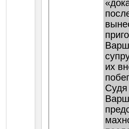
«дока
после
выне
приг
Варш
супру
их в
побе
Судя
Варш
пред
махн