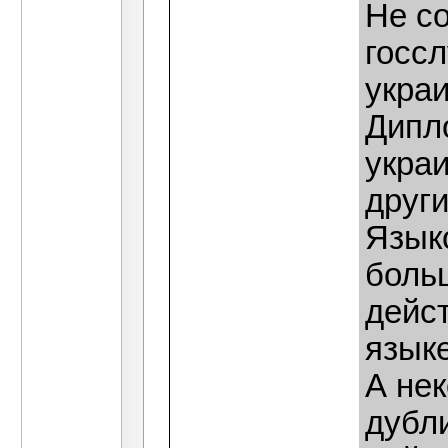
Не с
госсл
украи
Дипл
украи
друг
Язык
боль
дейст
язык
А не
дубл