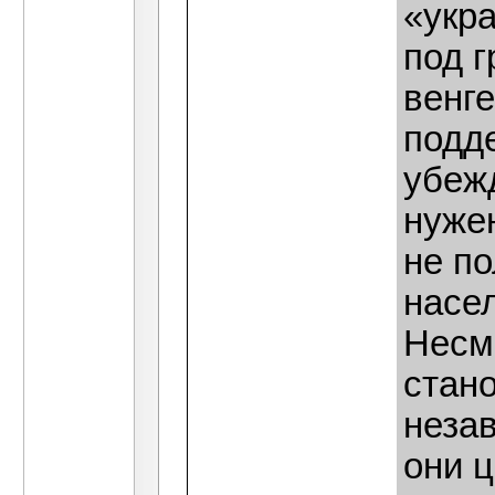
«укр
под г
венге
подд
убежд
нужен
не п
насе
Несмо
стано
неза
они ц