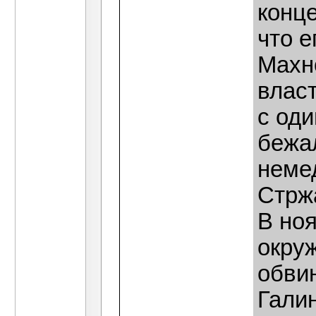
конц
что 
Махн
власт
с од
бежал
неме
Стрж
В но
окру
обви
Гали