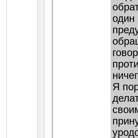
обрат
один 
преду
обра
гово
проти
ничег
Я по
делат
свои
прин
уродо