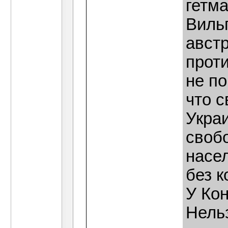
гетм
Виль
австр
прот
не п
что 
Укра
своб
насе
без к
У Ко
Нельз