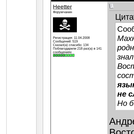
Heetter
Форумчанин
Цита
Соо
Махн
Регистрация: 11.04.2008
Сообщений: 519
Сказал(а) спасибо: 134
родн
Поблагодарили 218 раз(а) в 141
сообщениях
знал
Вост
сос
язы
не 
Но б
Андре
Вост