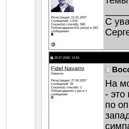
темы
____
Регистрация: 21.01.2007
C ув
Сообщений: 1,016
Сказал(а) спасибо: 580
Поблагодарили 631 раз(а) в 283
Серг
сообщениях
28.07.2008, 14:54
Fidel Navarro
Вос
Новичок
На мо
Регистрация: 27.06.2007
Сообщений: 39
Сказал(а) спасибо: 1
Поблагодарили 1 раз в 1
- это
сообщении
по о
запа
симп