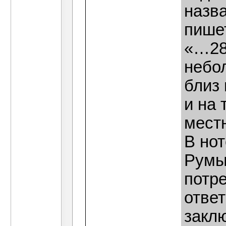
назв
пишет
«…28
небо
близ
и на
мест
В нот
Румы
потр
отве
закл