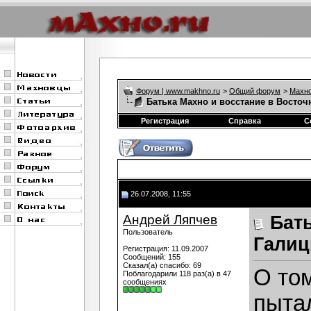
Форум | www.makhno.ru
>
Общий форум
>
Махно
Батька Махно и восстание в Восточ
Регистрация
Справка
С
26.07.2008, 11:55
Андрей Ляпчев
Бат
Пользователь
Галиц
Регистрация: 11.09.2007
Сообщений: 155
Сказал(а) спасибо: 69
О то
Поблагодарили 118 раз(а) в 47
сообщениях
пыта