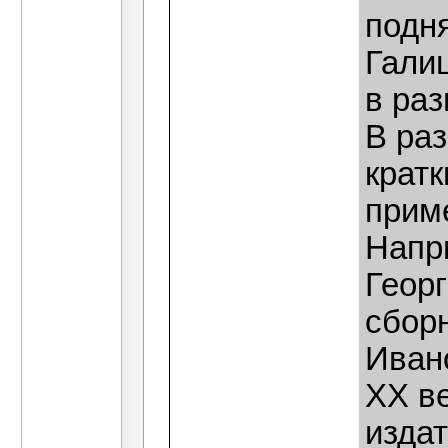
подн
Гали
в ра
В раз
крат
прим
Напр
Георг
сбор
Иван
ХХ ве
изда