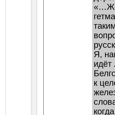
«…Же
гетм
таким
вопр
русск
Я, на
идёт 
Белг
к цел
желе
слова
когда