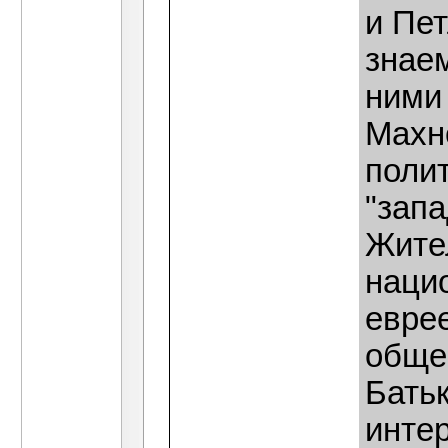
и Пе
знае
ними 
Махно
поли
"зап
Жите
нацио
еврее
общем
Бать
инте