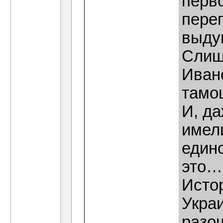
перв
пере
выду
Слиш
Иван
тамо
И, д
имел
един
это…
Исто
Укра
разош