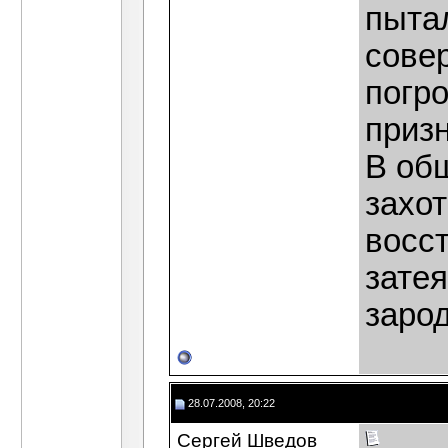
пыта
сове
погр
призн
В об
захот
восст
зате
заро
28.07.2008, 20:22
Сергей Шведов