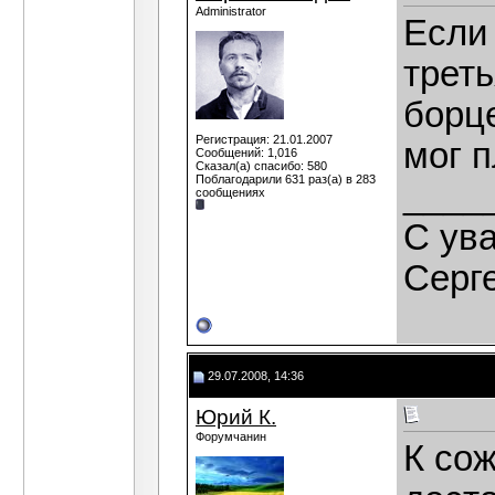
Administrator
Если
треть
борц
Регистрация: 21.01.2007
мог п
Сообщений: 1,016
Сказал(а) спасибо: 580
Поблагодарили 631 раз(а) в 283
____
сообщениях
C ув
Серг
29.07.2008, 14:36
Юрий К.
Форумчанин
К со