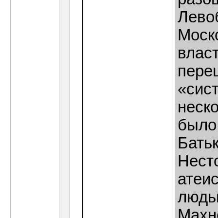
Лево
Моско
влас
пере
«сис
неско
было
Бать
Нест
атеи
людь
Махно