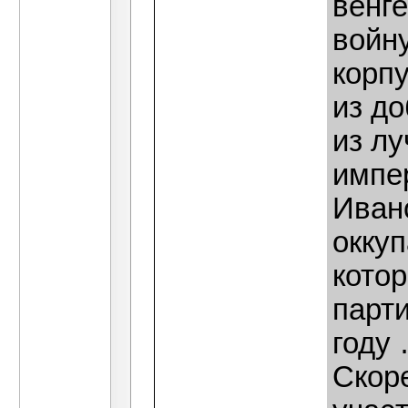
венг
войн
корп
из д
из л
импе
Иван
оккуп
кото
парт
году
Скор