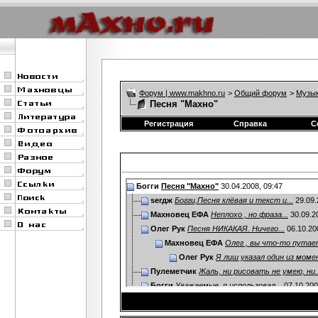
Форум | www.makhno.ru
>
Общий форум
>
Музы
Песня "Махно"
Регистрация
Справка
С
Богги
Песня "Махно"
30.04.2008,
09:47
serдж
Богги,Песня клёвая и текст и...
29.09.
Махновец ЕФА
Неплохо , но фраза...
30.09.2
Олег Рук
Песня НИКАКАЯ. Ничего...
06.10.20
Махновец ЕФА
Олег , вы что-то путаете
Олег Рук
Я лиш указал один из момен
Пулеметчик
Жаль, ни рисовать не умею, ни..
Богги
Уважаемые, я использовал...
07.10.20
Махновец ЕФА
Богги, к "голытьбе" никаких..
Богги
Понял вашу идеологическую...
07.10.2