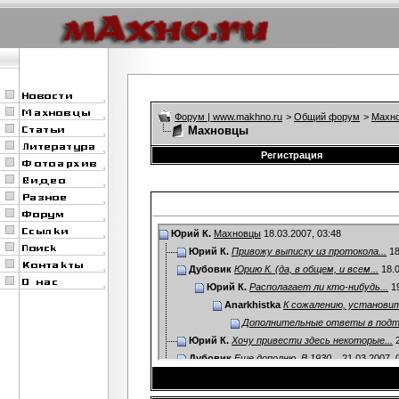
Форум | www.makhno.ru
>
Общий форум
>
Махно
Махновцы
Регистрация
Юрий К.
Махновцы
18.03.2007,
03:48
Юрий К.
Привожу выписку из протокола...
18
Дубовик
Юрию К. (да, в общем, и всем...
18.0
Юрий К.
Располагает ли кто-нибудь...
19
Anarkhistka
К сожалению, установит
Дополнительные ответы в под
Юрий К.
Хочу привести здесь некоторые...
2
Дубовик
Еще дополню. В 1930...
21.03.2007,
Юрий К.
Отлично! Со своей стороны...
2
Дубовик
А не встречались ли вам...