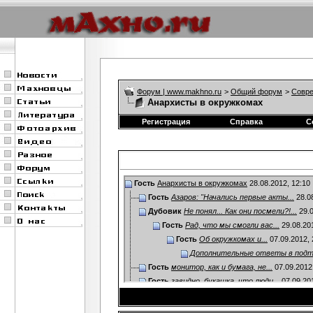
Форум | www.makhno.ru
>
Общий форум
>
Совре
Анархисты в окружкомах
Регистрация
Справка
С
Гость
Анархисты в окружкомах
28.08.2012,
12:10
Гость
Азаров: "Начались первые акты...
28.0
Дубовик
Не понял... Как они посмели?!...
29.0
Гость
Рад, что мы смогли вас...
29.08.20
Гость
Об окружкомах и...
07.09.2012,
Дополнительные ответы в под
Гость
монитор, как и бумага, не...
07.09.2012
Гость
завидно, букашка, что люди...
07.09.20
Коршак
http://vybory.online.ua/news/5...
08.09.
Владимир Г.
какая партия????!!!!! я в...
08.09