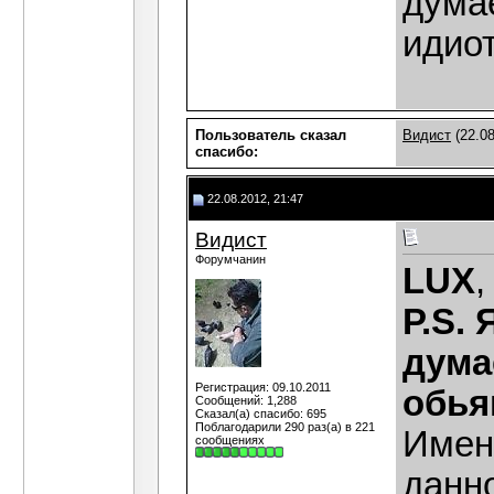
думае
идио
Пользователь сказал
Видист
(22.08
cпасибо:
22.08.2012, 21:47
Видист
Форумчанин
LUX
,
Р.S.
дума
Регистрация: 09.10.2011
обья
Сообщений: 1,288
Сказал(а) спасибо: 695
Поблагодарили 290 раз(а) в 221
Именн
сообщениях
данно