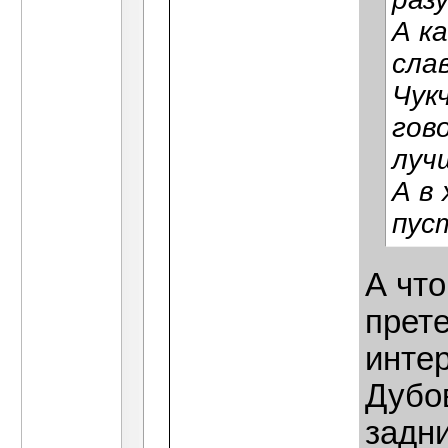
А к
сла
Чук
гов
луч
А в
пус
А что
прете
инте
Дубов
задни