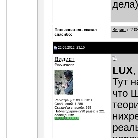
дела)
Пользователь сказал
Видист
(22.08
cпасибо:
22.08.2012, 23:10
Видист
Форумчанин
LUX
,
Тут н
что 
Регистрация: 09.10.2011
теор
Сообщений: 1,288
Сказал(а) спасибо: 695
Поблагодарили 290 раз(а) в 221
нихр
сообщениях
реаль