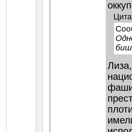
оккуп
Цита
Соо
Одн
биш
Лиза
наци
фаши
прес
плоти
имели
испол