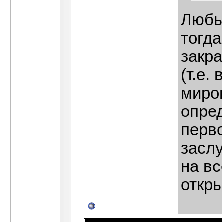
Любы
тогда
закр
(т.е.
миро
опре
перв
засл
на вс
откр