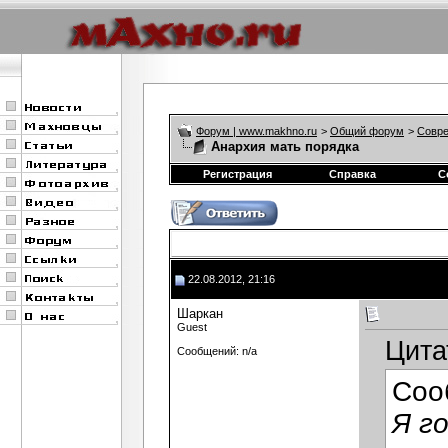
Форум | www.makhno.ru
>
Общий форум
>
Совре
Анархия мать порядка
Регистрация
Справка
С
22.08.2012, 21:16
Шаркан
Guest
Цита
Сообщений: n/a
Соо
Я г