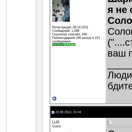
я не
Соло
Регистрация: 09.10.2011
Соло
Сообщений: 1,288
Сказал(а) спасибо: 695
Поблагодарили 290 раз(а) в 221
("...
сообщениях
ваш п
____
Люди,
бдит
22.08.2012, 21:44
LUX
Guest