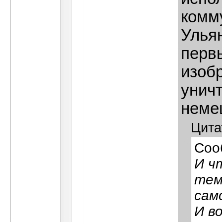
комму
Улья
перв
изобр
унич
неме
Цита
Соо
И ч
тем
сам
И в