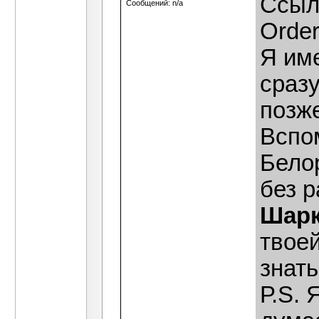
Ссыл
Сообщений: n/a
Order
Я им
сразу
позже
Вспо
Белор
без 
Шар
твоей
знать
Р.S. 