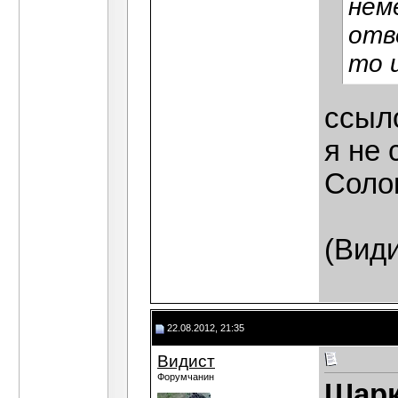
нем
отв
то 
ссыл
я не 
Солон
(Види
22.08.2012, 21:35
Видист
Форумчанин
Шар