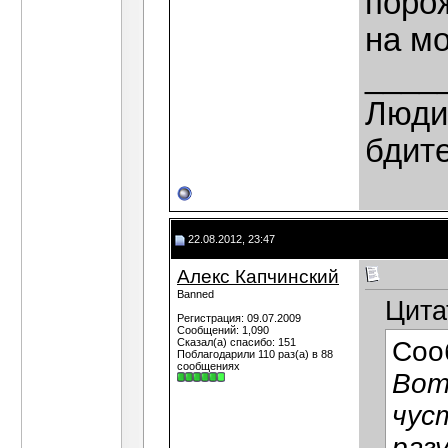
порож
на мо
____
Люди,
бдит
22.08.2012, 23:47
Алекс Капчинский
Banned
Цита
Регистрация: 09.07.2009
Сообщений: 1,090
Сказал(а) спасибо: 151
Соо
Поблагодарили 110 раз(а) в 88
сообщениях
Вот
чус
раз