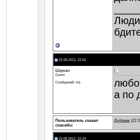
____
Люди,
бдит
22.08.2012, 22:02
Шаркан
Guest
любой
Сообщений: n/a
а по
Пользователь сказал
Дубовик
(22.0
cпасибо:
22.08.2012, 22:24