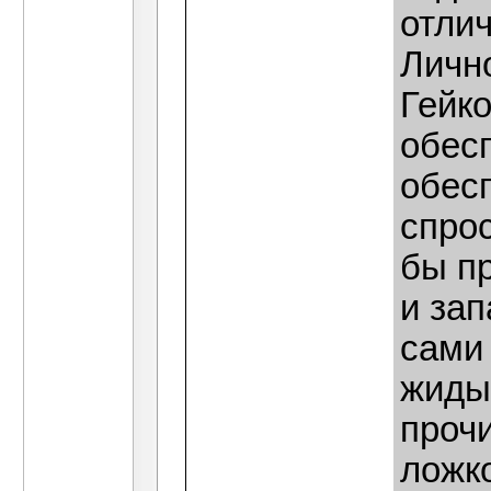
отли
Лично
Гейко
обес
обесп
спрос
бы пр
и зап
сами
жиды
прочи
ложко