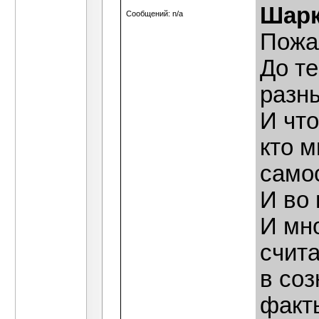
Шар
Сообщений: n/a
Пожа
До те
разн
И чт
кто 
само
И во 
И мн
счит
в со
факт