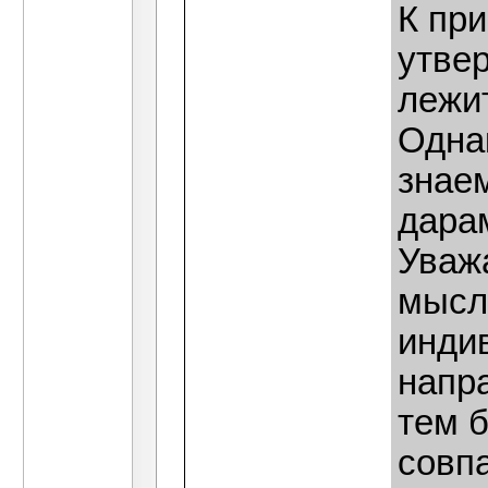
К при
утве
лежит
Одна
знаем
дара
Уваж
мысл
инди
напр
тем 
совпа