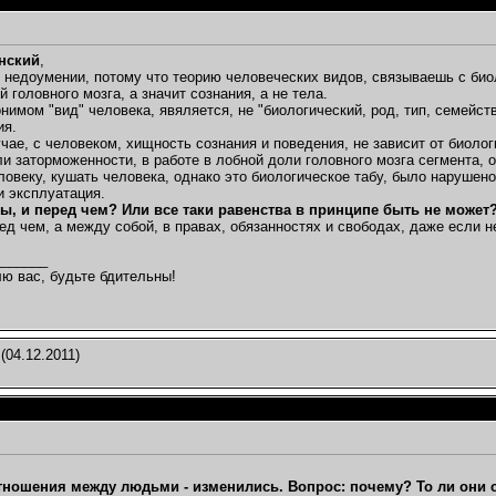
нский
,
в недоумении, потому что теорию человеческих видов, связываешь с биол
 головного мозга, а значит сознания, а не тела.
имом "вид" человека, явяляется, не "биологический, род, тип, семейство
ия.
чае, с человеком, хищность сознания и поведения, не зависит от биоло
ли заторможенности, в работе в лобной доли головного мозга сегмента, 
ловеку, кушать человека, однако это биологическое табу, было нарушен
и эксплуатация.
ны, и перед чем? Или все таки равенства в принципе быть не может
ед чем, а между собой, в правах, обязанностях и свободах, даже если 
_______
ю вас, будьте бдительны!
(04.12.2011)
тношения между людьми - изменились. Вопрос: почему? То ли они с