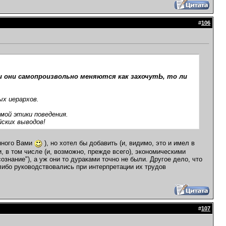
#
106
и они самопроизвольно меняются как захочутЬ, то ли
ых иерархов.
емой этики поведения.
йских выводов!
енного Вами
), но хотел бы добавить (и, видимо, это и имел в
 в том числе (и, возможно, прежде всего), экономическими
знание"), а уж они то дураками точно не были. Другое дело, что
ибо руководствовались при интерпретации их трудов
#
107