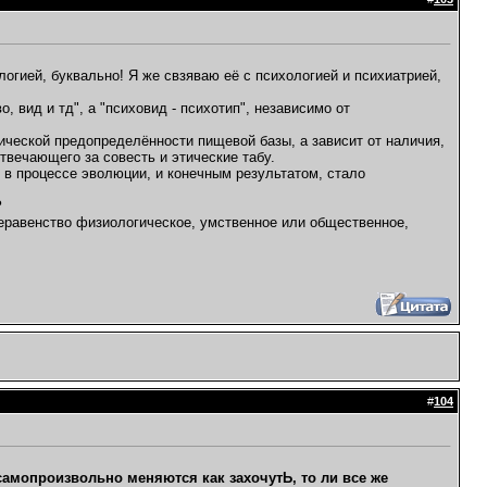
огией, буквально! Я же свзяваю её с психологией и психиатрией,
, вид и тд", а "психовид - психотип", независимо от
гической предопределённости пищевой базы, а зависит от наличия,
отвечающего за совесть и этические табу.
о в процессе эволюции, и конечным результатом, стало
?
неравенство физиологическое, умственное или общественное,
#
104
амопроизвольно меняются как захочутЬ, то ли все же