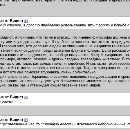
от мы такую личность потеряли. Это нам надо было создавать профсоюз
ми.
ие от
Видист
это главное, я просто предлагаю использовать эту теорию в борьбе 
 Видист, я понимаю, что ты не в курсах, что именно философы должны 
 ту или иную доказательную базу. А если человек только что-то придум
Я говорил уже, что деление людей на хищников и не хищников генетичес
 генетически от других представителей фауны и флоры. Если рассматри
ко и взял эти определения, то вообще получается бред. К хищникам, п
 примеру, антилоп, газелей и других стадных травоядных животных. В 
ищных стай, таких как волки, гиены и подобные. И согласно такой теори
ов, чтобы отвлечь и спасти все козиное стадо. Так, что утверждение, чт
а вот что она поможет труженика, очень сомнительно.
ории антрополога Поршнева, о взаимоотношениях неандертальцев и крома
оказывает, что миров существует бесчисленное множество, где каждое р
но, он как раз и утверждал существование таких миров.
ие от
Видист
и равны
ие от
Видист
ществляющие насильственную власть - психически неполноценные, по