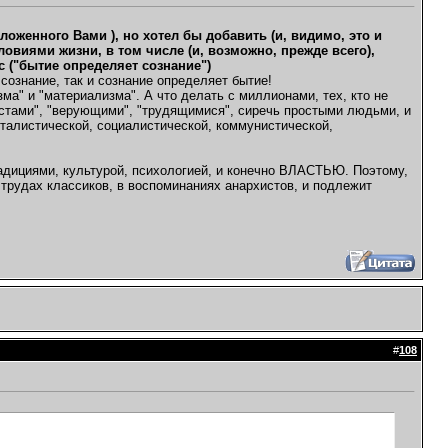
ложенного Вами ), но хотел бы добавить (и, видимо, это и
виями жизни, в том числе (и, возможно, прежде всего),
 ("бытие определяет сознание")
сознание, так и сознание определяет бытие!
ма" и "материализма". А что делать с миллионами, тех, кто не
истами", "верующими", "трудящимися", сиречь простыми людьми, и
италистической, социалистической, коммунистической,
радициями, культурой, психологией, и конечно ВЛАСТЬЮ. Поэтому,
 трудах классиков, в воспоминаниях анархистов, и подлежит
#
108