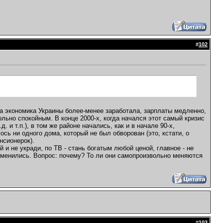
#
102
гда экономика Украины более-менее заработала, зарплаты медленно,
ольно спокойным. В конце 2000-х, когда начался этот самый кризис
. и т.п.), в том же районе начались, как и в начале 90-х,
ось ни одного дома, который не был обворован (это, кстати, о
нсионерок).
 и не укради, по ТВ - стань богатым любой ценой, главное - не
зменились. Вопрос: почему? То ли они самопроизвольно меняются
#
103