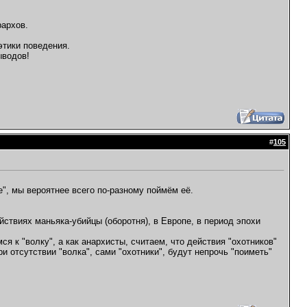
рархов.
этики поведения.
ыводов!
#
105
е", мы вероятнее всего по-разному поймём её.
йствиях маньяка-убийцы (оборотня), в Европе, в период эпохи
я к "волку", а как анархисты, считаем, что действия "охотников"
ри отсутствии "волка", сами "охотники", будут непрочь "поиметь"