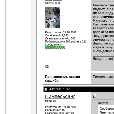
Форумчанин
Пимпельсан
Видист, я с 
имел в виду
экономическ
Я считаю, чт
Разграничени
явялется спе
далеки от пл
Регистрация: 09.10.2011
Сообщений: 1,288
государственн
Сказал(а) спасибо: 695
этические н
Поблагодарили 290 раз(а) в 221
Верно, не то
сообщениях
когда я пишу
обсуждению и
___________
Люди, я любл
Пользователь сказал
Пимпельсанг
cпасибо:
04.12.2011, 13:42
Пимпельсанг
Новичок
Цитата:
Регистрация: 30.10.2011
Сообщен
Сообщений: 15
Пимпель
Сказал(а) спасибо: 13