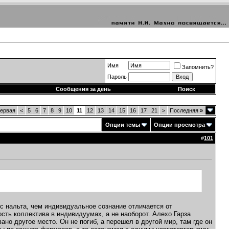
Имя
Запомнить?
Пароль
Сообщения за день
Поиск
ервая
<
5
6
7
8
9
10
11
12
13
14
15
16
17
21
>
Последняя
»
Опции темы
Опции просмотра
#
101
 с нальта, чем индивидуальное сознание отличается от
сть коллектива в индивидуумах, а не наоборот. Алехо Гарза
ано другое место. Он не погиб, а перешел в другой мир, там где он