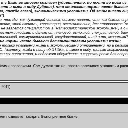
 я с Вами во многом согласен (удивительно, но почти во всём из
 это и имел в виду Дубовик), что этические нормы часто бываю
о, прежде всего), экономическими условиями. Об этом писали ещ
")
, что Вы, как думающий человек, должны понять, что: как бытие опр
чение, этой аксиомы, характерно, исключительно, для сторонников "э
 не явялется специалистом в "материалистическом экономизме", а с
ростыми людьми, и далеки от плановой, рыночной, спекулятивной, бир
тической, коммунистической, государственной, и тд и тп, экономики?
ие нормы часто бывают детерминированы условиями жизни,
е только условиями жизни и экономическими отношениями, но и религие
 Поэтому, когда я пишу об ЭТИКЕ, я имею в виду, только анархическу
аниях анархистов, и подлежит обсуждению и корректировке для совре
беими поправками. Сам думаю так же, просто поленился уточнять и ра
.2011)
оля позволяют создать благоприятное бытие.