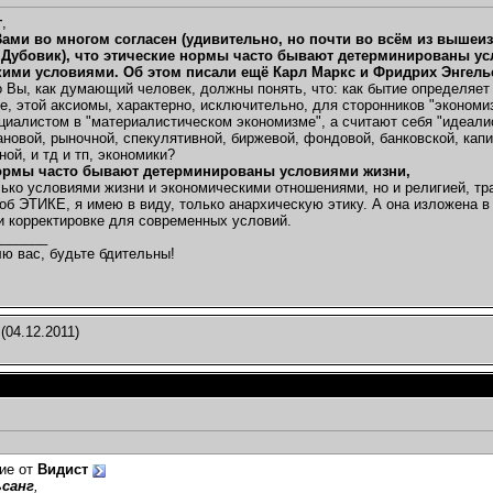
г
,
Вами во многом согласен (удивительно, но почти во всём из вышеиз
 Дубовик), что этические нормы часто бывают детерминированы усло
ими условиями. Об этом писали ещё Карл Маркс и Фридрих Энгельс
о Вы, как думающий человек, должны понять, что: как бытие определяет 
е, этой аксиомы, характерно, исключительно, для сторонников "экономиз
циалистом в "материалистическом экономизме", а считают себя "идеал
ановой, рыночной, спекулятивной, биржевой, фондовой, банковской, кап
ой, и тд и тп, экономики?
ормы часто бывают детерминированы условиями жизни,
лько условиями жизни и экономическими отношениями, но и религией, т
 об ЭТИКЕ, я имею в виду, только анархическую этику. А она изложена в
 корректировке для современных условий.
_______
ю вас, будьте бдительны!
(04.12.2011)
ие от
Видист
санг
,