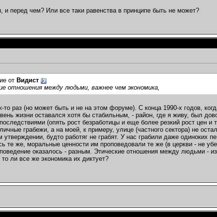
ы, и перед чем? Или все таки равенства в принципе быть не может?
ие от
Видист
ие отношения между людьми, важнее чем экономика,
к-то раз (но может быть и не на этом форуме). С конца 1990-х годов, ко
овень жизни оставался хотя бы стабильным, - район, где я живу, был дов
последствиями (опять рост безработицы и еще более резкий рост цен и т.д
ичные грабежи, а на моей, к примеру, улице (частного сектора) не остал
 утверждении, будто работяг не грабят. У нас грабили даже одиноких пе
ь те же, моральные ценности им проповедовали те же (в церкви - не убей
 поведение оказалось - разным. Этические отношения между людьми - и
, то ли все же экономика их диктует?