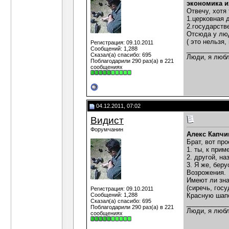
экономика и
Отвечу, хотя
1.церковная 
2.государств
Отсюда у люд
( это нельзя,
Регистрация: 09.10.2011
Сообщений: 1,288
___________
Сказал(а) спасибо: 695
Люди, я любл
Поблагодарили 290 раз(а) в 221
сообщениях
04.12.2011, 07:02
Видист
Форумчанин
Алекс Капчи
Брат, вот пр
1. ты, к при
2. другой, н
3. Я же, бер
Возрожения.
Имеют ли зна
(сиречь, госу
Регистрация: 09.10.2011
Сообщений: 1,288
Красную шапо
Сказал(а) спасибо: 695
___________
Поблагодарили 290 раз(а) в 221
Люди, я любл
сообщениях