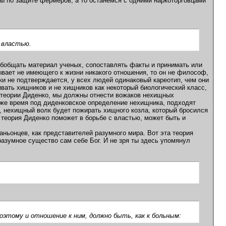
ы по защите фермеров, а то останемся с одними наркоторговцами
с властью.
обобщать материал ученых, сопоставлять факты и принимать или
ывает не имеющего к жизни никакого отношения, то он не философ,
ки не подтверждается, у всех людей одинаковый кареотип, чем они
вать хищников и не хищников как некоторый биологический класс,
о теории Диденко, мы должны отнести вожаков нехищных
тоже время под диденковское определение нехищника, подходят
и, нехищный волк будет пожирать хищного козла, который бросился
о теория Диденко поможет в борьбе с властью, может быть и
ньонцев, как представителей разумного мира. Вот эта теория
азумное существо сам себе Бог. И не зря ты здесь упомянул
этому и отношение к ним, должно быть, как к больным: