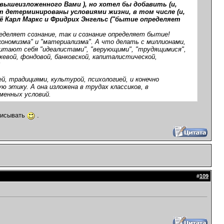
 вышеизложенного Вами ), но хотел бы добавить (и,
т детерминированы условиями жизни, в том числе (и,
ё Карл Маркс и Фридрих Энгельс ("бытие определяет
еделяет сознание, так и сознание определяет бытие!
кономизма" и "материализма". А что делать с миллионами,
читают себя "идеалистами", "верующими", "трудящимися",
жевой, фондовой, банковской, капиталистической,
й, традициями, культурой, психологией, и конечно
ю этику. А она изложена в трудах классиков, в
менных условий.
списывать
.
#
109