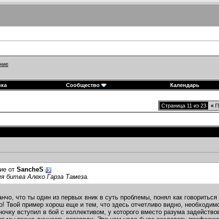
ние
вка
Сообщество
Календарь
Страница 11 из 23
«
П
ие от
SancheS
я битва Алехо Гарза Тамеза.
нчо, что ты один из первых вник в суть проблемы, понял как говориться
о! Твой пример хорош еще и тем, что здесь отчетливо видно, необходимо
ночку вступил в бой с коллективом, у которого вместо разума задействов