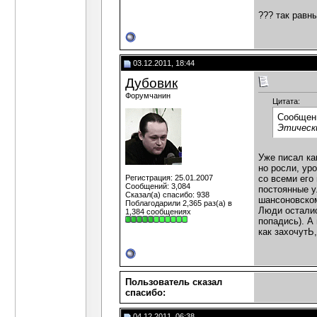
??? так равн
03.12.2011, 18:44
Дубовик
Форумчанин
Цитата:
Сообщен
Этическ
Уже писал ка
но росли, ур
Регистрация: 25.01.2007
со всеми его 
Сообщений: 3,084
постоянные ул
Сказал(а) спасибо: 938
шансоновском
Поблагодарили 2,365 раз(а) в
Люди осталис
1,384 сообщениях
попадись). А
как захочутЬ
Пользователь сказал
cпасибо:
04.12.2011, 06:38