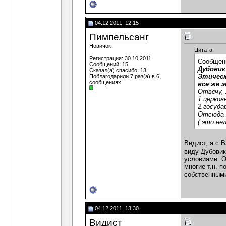
04.12.2011, 12:15
Пимпельсанг
Новичок
Цитата:
Регистрация: 30.10.2011
Сообщен
Сообщений: 15
Дубовик
Сказал(а) спасибо: 13
Этическ
Поблагодарили 7 раз(а) в 6
сообщениях
все же 
Отвечу,
1.церков
2.госуда
Отсюда у
( это не
Видист, я с 
виду Дубовик
условиями. О
многие т.н. 
собственными
04.12.2011, 13:30
Видист