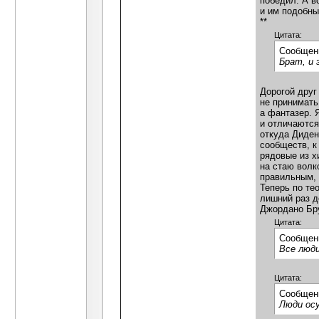
победил. А в
и им подобны
**
Цитата:
Сообщен
Брат, и 
Дорогой друг
не принимать
а фантазер. 
и отличаются
откуда Диден
сообществ, к
рядовые из х
на стаю волк
правильным, 
Теперь по те
лишний раз д
Джордано Бру
Цитата:
Сообщен
Все люд
Цитата:
Сообщен
Люди осу