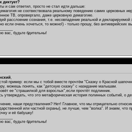
х диктует?
 ты и сам ответил, просто не стал идти дальше:
демагогия не соотвествовала реальному поведению самих церковных ие
енное ТВ, опровергало, даже церковную демагогию.
ей расслоение сознания, т.е. несовпадение реальной и декларируемой 
 но если очень хочеться, то можно!) - только прошу, без антиеврейских в
_______
ю вас, будьте бдительны!
нский
,
остой пример: если мы с тобой вместе прочтём "Сказку о Красной шапочк
меру, можешь понять, как "детскую сказку" с назидание малышам.
азовёт ее "страшилкой для взрослых",если прочтёт подлинник.
усь утверждать, что это метафорическая история полинных событий, о де
чение, наши предстваления? Нет! Главное, что мы отрицательно относимс
дарственной или частной охраны), не лучше, чем "волка". И знаем, что п
чку и её бабушку!
_______
ю вас, будьте бдительны!