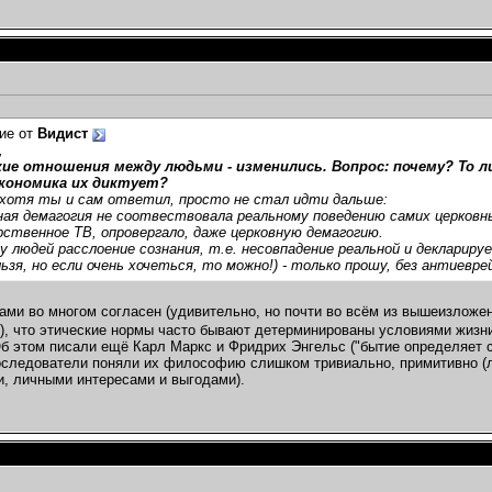
ие от
Видист
,
ие отношения между людьми - изменились. Вопрос: почему? То л
экономика их диктует?
 хотя ты и сам ответил, просто не стал идти дальше:
ная демагогия не соотвествовала реальному поведению самих церковн
рственное ТВ, опровергало, даже церковную демагогию.
 людей расслоение сознания, т.е. несовпадение реальной и деклариру
льзя, но если очень хочеться, то можно!) - только прошу, без антиевре
Вами во многом согласен (удивительно, но почти во всём из вышеизлож
), что этические нормы часто бывают детерминированы условиями жизни,
б этом писали ещё Карл Маркс и Фридрих Энгельс ("бытие определяет со
последователи поняли их философию слишком тривиально, примитивно (л
, личными интересами и выгодами).