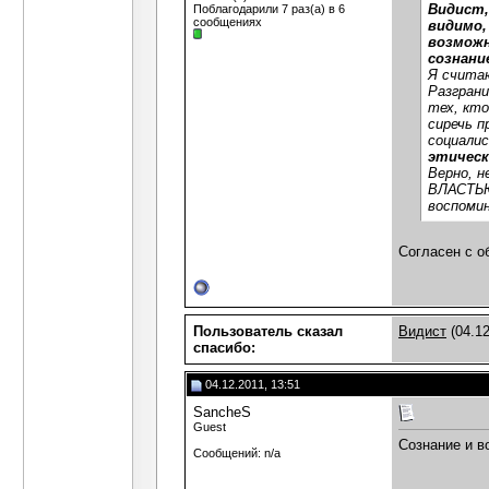
Видист,
Поблагодарили 7 раз(а) в 6
сообщениях
видимо,
возможн
сознание
Я считаю
Разграни
тех, кто
сиречь п
социалис
этическ
Верно, н
ВЛАСТЬЮ.
воспомин
Согласен с о
Пользователь сказал
Видист
(04.12
cпасибо:
04.12.2011, 13:51
SancheS
Guest
Сознание и в
Сообщений: n/a