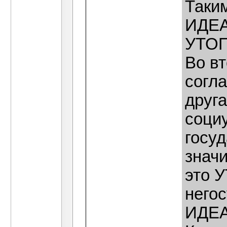
Таким
ИДЕА
УТО
Во вт
согла
друг
социу
госуд
значи
это 
него
ИДЕА