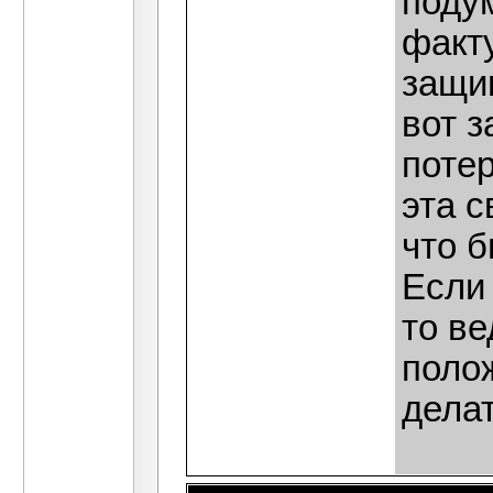
подум
факту
защи
вот 
потер
эта с
что 
Если
то ве
полож
делат