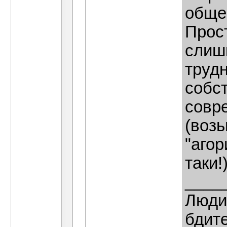
общес
Прост
слиш
трудн
собс
совр
(воз
"агор
таки!)
____
Люди,
бдит