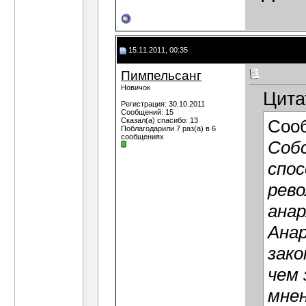
15.11.2011, 00:35
Пимпельсанг
Новичок
Цита
Регистрация: 30.10.2011
Сообщений: 15
Сказал(а) спасибо: 13
Соо
Поблагодарили 7 раз(а) в 6
сообщениях
Собс
спос
рев
анар
Анар
зако
чем 
мнен