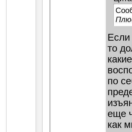
Соо
Плюс
Если 
то до
какие
восп
по се
пред
изъян
еще ч
как м