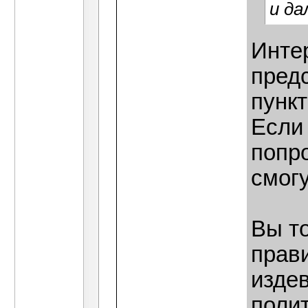
и да
Интер
предс
пунк
Если 
попр
смогу
Вы т
прави
изде
поли