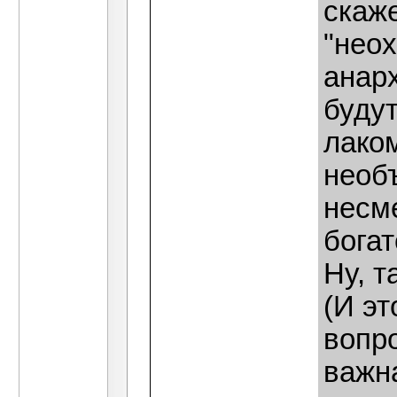
скаж
"нео
анар
будут
лаком
необ
несм
богат
Ну, т
(И эт
вопро
важна