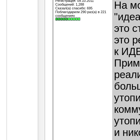
Регистрация: 09.10.2011
На мо
Сообщений: 1,288
Сказал(а) спасибо: 695
Поблагодарили 290 раз(а) в 221
"идеа
сообщениях
это 
это 
к ИД
Прим
реал
боль
утоп
комм
утопи
и ник