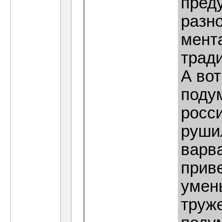
пред
разн
мента
тради
А вот
подум
росс
руши
варва
прив
умень
труж