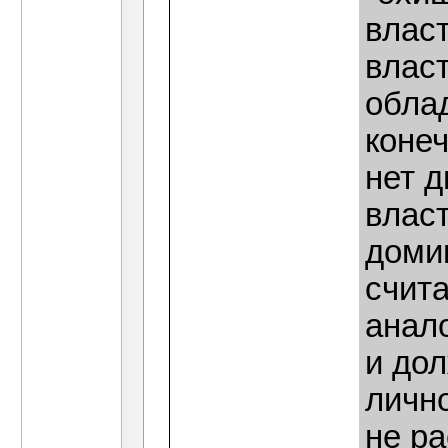
влас
влас
обла
конеч
нет д
власт
доми
счит
анал
и до
лично
не ра