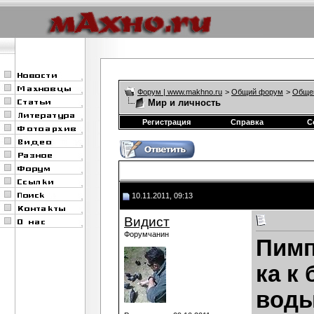
Форум | www.makhno.ru
>
Общий форум
>
Обще
Мир и личность
Регистрация
Справка
С
10.11.2011, 09:13
Видист
Форумчанин
Пимп
ка к 
вод