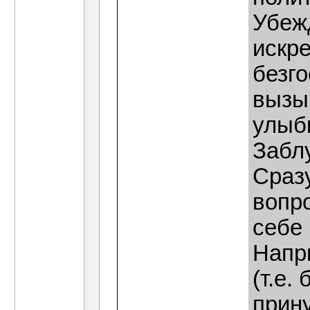
Убежд
искре
безг
вызы
улыбк
Забл
Сразу
вопро
себе 
Напр
(т.е.
прин