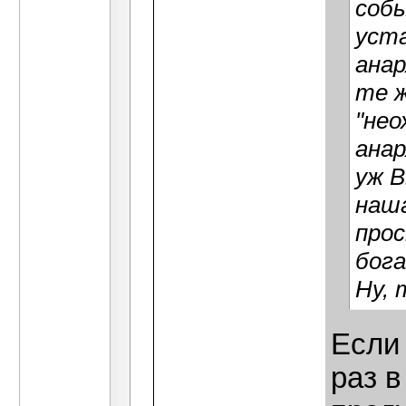
собы
уст
анар
те ж
"нео
анар
уж В
наша
про
бог
Ну, 
Если 
раз в