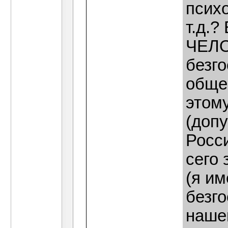
психо
т.д.?
ЧЕЛО
безг
общес
этом
(доп
Росс
сего
(я и
безго
нашей