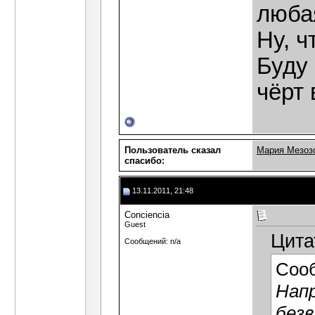
люба
Ну, ч
Буду 
чёрт 
Пользователь сказал
Мария Мезоз
cпасибо:
13.11.2011, 21:48
Сonciencia
Guest
Цита
Сообщений: n/a
Соо
Напр
безв