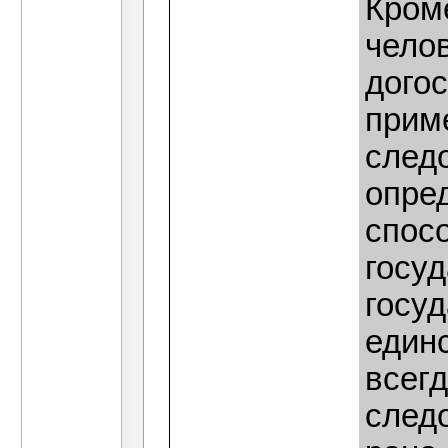
Кроме
челов
догос
приме
следо
опре
спосо
госу
госуд
единс
всег
следо