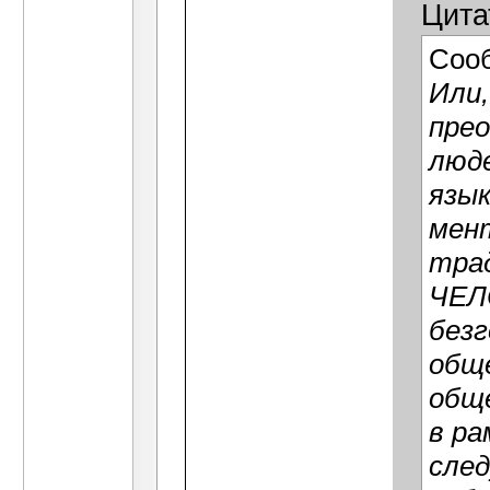
Цита
Соо
Или,
пре
люде
язык
мент
трад
ЧЕЛ
безг
обще
общ
в ра
след