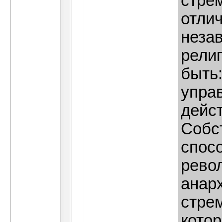
стре
отлич
незав
религ
быть:
упра
дейс
Собст
спос
рево
анарх
стрем
кото