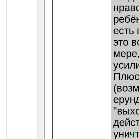
нрав
ребён
есть 
это в
мере
усил
Плюс
(возм
ерун
"выхо
дейс
унич