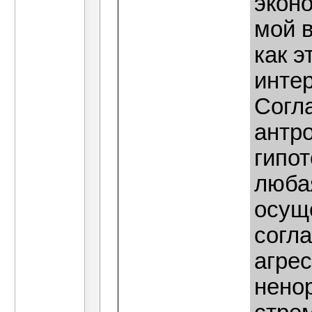
эконо
мой в
как э
интер
Согла
антр
гипо
люба
осущ
согл
агрес
нено