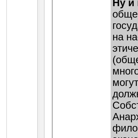
Ну и
обще
госу
на н
этич
(обще
мног
могут
долж
Собс
Анарх
фило