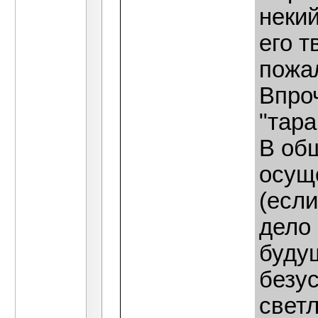
некий
его т
пожал
Впро
"тара
В общ
осущ
(если
дело
будущ
безу
светл