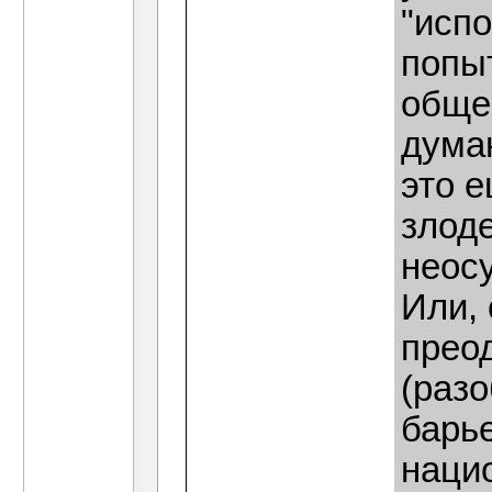
"испо
попыт
общес
думаю
это 
злоде
неос
Или, 
прео
(раз
барье
наци