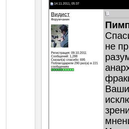
14.11.2011, 05:37
Видист
Форумчанин
Пимп
Спаси
не п
Регистрация: 09.10.2011
разу
Сообщений: 1,288
Сказал(а) спасибо: 695
Поблагодарили 290 раз(а) в 221
анар
сообщениях
фракц
Ваши 
исклю
зрени
мнен