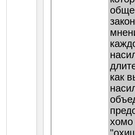
обще
закон
мнен
каждо
насил
длит
как 
наси
объе
пред
хомо
"охи