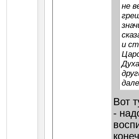
не в
греш
знач
сказ
и ст
Цар
Духа
друг
дале
Вот т
- над
воспи
конеч