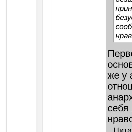
прин
безу
соо
нра
Перво
основ
же у 
отнош
анар
себя
нрав
Цита