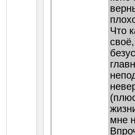
верны
плох
Что к
своё,
безу
главн
непо
невер
(плю
жизни
мне 
Впроч