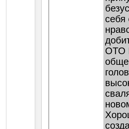
безу
себя
нрав
доби
ОТО 
обще
голов
высо
свал
новом
Хоро
созд