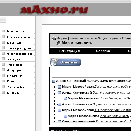
Форум | www.makhno.ru
>
Общий форум
>
Обще
Мир и личность
Регистрация
Справка
С
Алекс Капчинский
Мир мы сами себе создаем,.
Мария Мезозойская
Да, мир мы сами себе со
Алекс Капчинский
Вот я и говорю о них, их 
Мария Мезозойская
А как быть, если Зв
Алекс Капчинский
В фантастической повес
Мария Мезозойская
1. Опровергнуть не могу
Мария Мезозойская
Алексу Капчинском
Серго Житомирский
Конечно он не еврей...Д
Мария Мезозойская
Судя по его подписи 