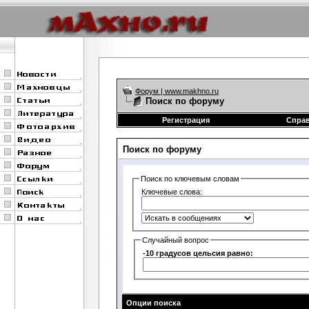
Форум | www.makhno.ru
Поиск по форуму
Регистрация
Спра
Поиск по форуму
Поиск по ключевым словам
Ключевые слова:
Случайный вопрос
-10 градусов цельсия равно:
Опции поиска