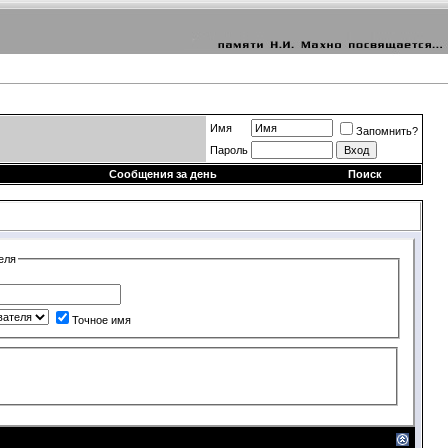
Имя
Запомнить?
Пароль
Сообщения за день
Поиск
еля
Точное имя