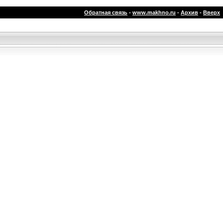
Обратная связь
-
www.makhno.ru
-
Архив
-
Вверх