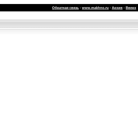
Обратная связь
-
www.makhno.ru
-
Архив
-
Вверх