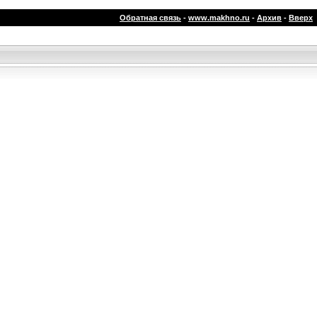
Обратная связь
-
www.makhno.ru
-
Архив
-
Вверх