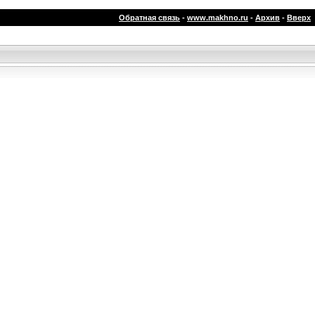
Обратная связь
-
www.makhno.ru
-
Архив
-
Вверх