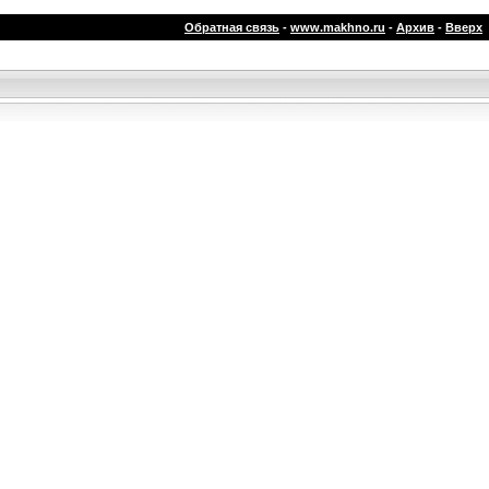
Обратная связь
-
www.makhno.ru
-
Архив
-
Вверх