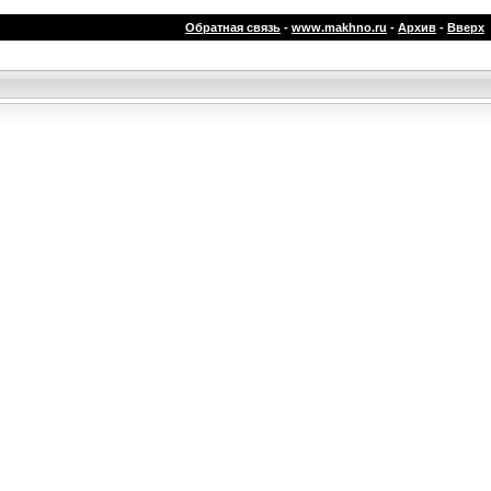
Обратная связь
-
www.makhno.ru
-
Архив
-
Вверх