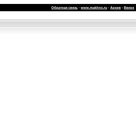
Обратная связь
-
www.makhno.ru
-
Архив
-
Вверх