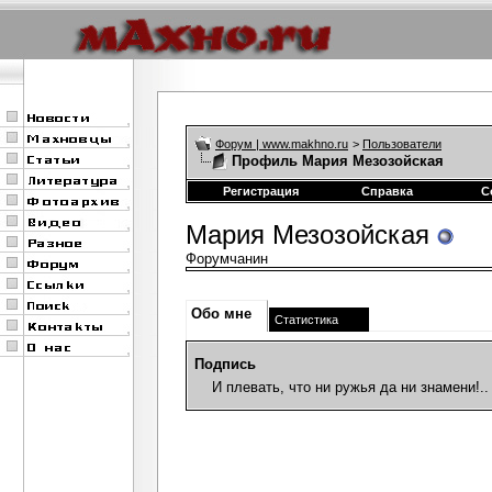
Форум | www.makhno.ru
>
Пользователи
Профиль Мария Мезозойская
Регистрация
Справка
С
Мария Мезозойская
Форумчанин
Обо мне
Статистика
Подпись
И плевать, что ни ружья да ни знамени!..