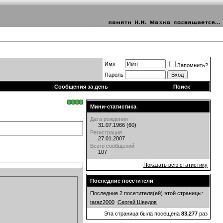
Имя
Запомнить?
Пароль
Сообщения за день
Поиск
Мини-статистика
Дата рождения
31.07.1966 (60)
Регистрация
27.01.2007
Всего сообщений
107
Показать всю статистику
Последние посетители
Последние 2 посетителя(ей) этой страницы:
taraz2000
Сергей Шведов
Эта страница была посещена
83,277
раз