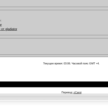
х
or
от gladiator
Текущее время:
03:06
. Часовой пояс GMT +4.
Перевод:
zCarot