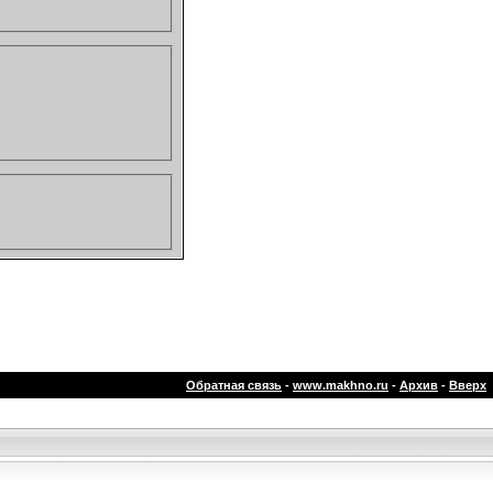
Обратная связь
-
www.makhno.ru
-
Архив
-
Вверх