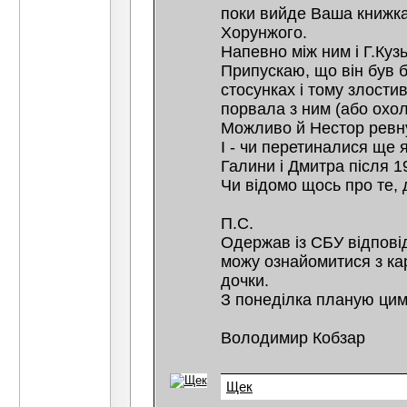
поки вийде Ваша книжка
Хорунжого.
Напевно між ним і Г.Куз
Припускаю, що він був б
стосунках і тому злости
порвала з ним (або охол
Можливо й Нестор ревну
І - чи перетиналися ще
Галини і Дмитра після 1
Чи відомо щось про те, д
П.С.
Одержав із СБУ відповід
можу ознайомитися з ка
дочки.
З понеділка планую цим
Володимир Кобзар
Щек