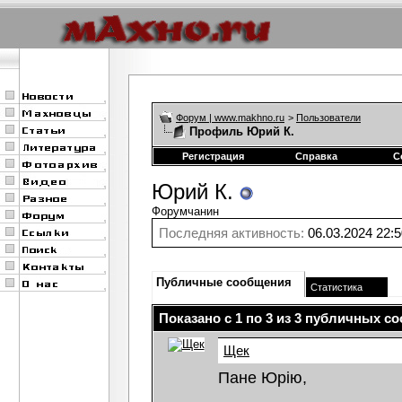
Форум | www.makhno.ru
>
Пользователи
Профиль Юрий К.
Регистрация
Справка
С
Юрий К.
Форумчанин
Последняя активность:
06.03.2024
22:5
Публичные сообщения
Статистика
Показано с 1 по
3
из
3
публичных со
Щек
Пане Юрію,