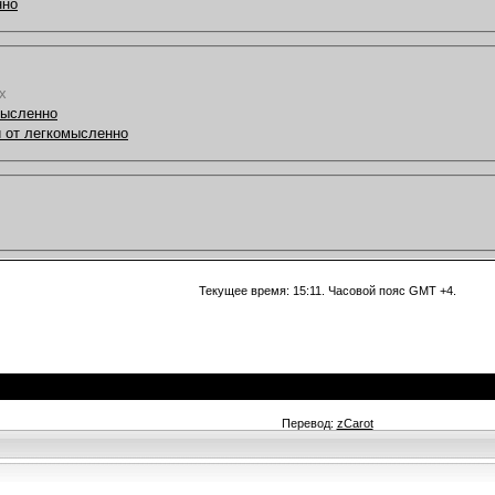
нно
х
мысленно
и от легкомысленно
Текущее время:
15:11
. Часовой пояс GMT +4.
Перевод:
zCarot