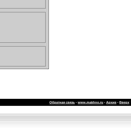
Обратная связь
-
www.makhno.ru
-
Архив
-
Вверх