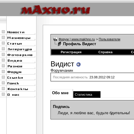
Форум | www.makhno.ru
>
Пользователи
Профиль Видист
Регистрация
Справка
С
Видист
Форумчанин
Последняя активность:
23.08.2012
09:12
Обо мне
Статистика
Подпись
Люди, я люблю вас, будьте бдительны!