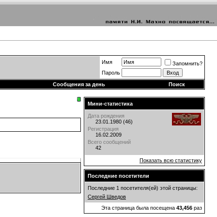
Имя
Запомнить?
Пароль
Сообщения за день
Поиск
Мини-статистика
Дата рождения
23.01.1980 (46)
Регистрация
16.02.2009
Всего сообщений
42
Показать всю статистику
Последние посетители
Последние 1 посетителя(ей) этой страницы:
Сергей Шведов
Эта страница была посещена
43,456
раз