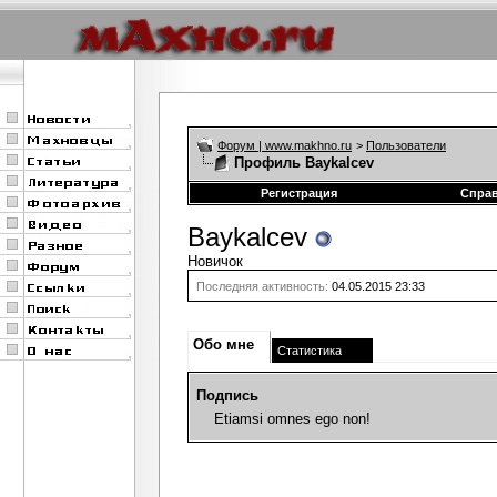
Форум | www.makhno.ru
>
Пользователи
Профиль Baykalcev
Регистрация
Спра
Baykalcev
Новичок
Последняя активность:
04.05.2015
23:33
Обо мне
Статистика
Подпись
Etiamsi omnes ego non!