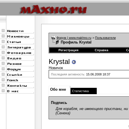
Форум | www.makhno.ru
>
Пользователи
Профиль Krystal
Регистрация
Справка
С
Krystal
Новичок
Последняя активность:
15.06.2008
18:37
Обо мне
Статистика
Подпись
Для корабля, не имеющего пристани, н
(Сенека)