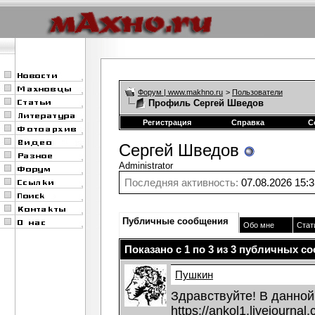
Форум | www.makhno.ru
>
Пользователи
Профиль Сергей Шведов
Регистрация
Справка
С
Сергей Шведов
Administrator
Последняя активность:
07.08.2026
15:3
Публичные сообщения
Обо мне
Стат
Показано с 1 по
3
из
3
публичных со
Пушкин
Здравствуйте! В данной
https://ankol1.livejourna