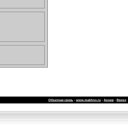
Обратная связь
-
www.makhno.ru
-
Архив
-
Вверх