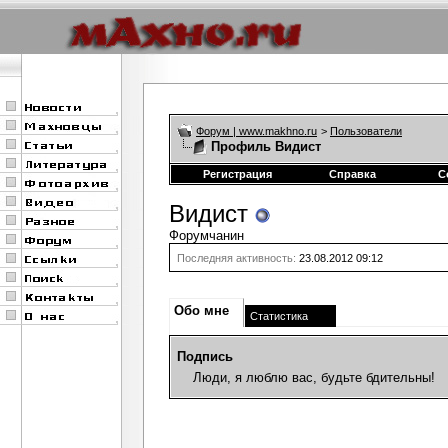
Форум | www.makhno.ru
>
Пользователи
Профиль Видист
Регистрация
Справка
С
Видист
Форумчанин
Последняя активность:
23.08.2012
09:12
Обо мне
Статистика
Подпись
Люди, я люблю вас, будьте бдительны!