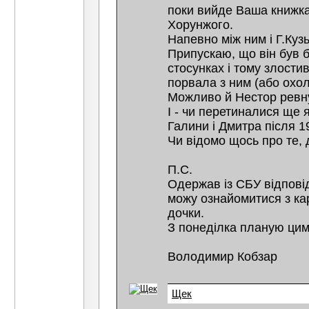
поки вийде Ваша книжка
Хорунжого.
Напевно між ним і Г.Куз
Припускаю, що він був б
стосунках і тому злости
порвала з ним (або охол
Можливо й Нестор ревну
І - чи перетиналися ще
Галини і Дмитра після 1
Чи відомо щось про те, д
П.С.
Одержав із СБУ відповід
можу ознайомитися з ка
дочки.
З понеділка планую цим
Володимир Кобзар
Щек