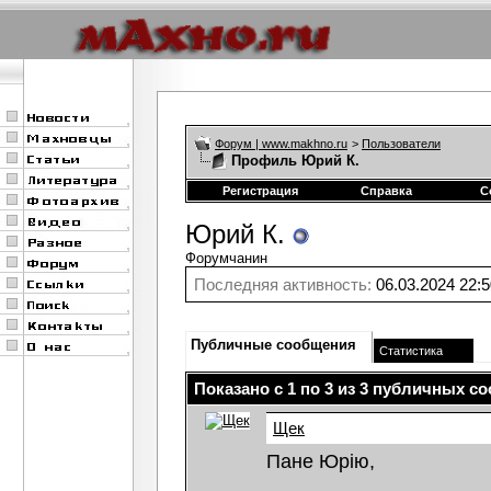
Форум | www.makhno.ru
>
Пользователи
Профиль Юрий К.
Регистрация
Справка
С
Юрий К.
Форумчанин
Последняя активность:
06.03.2024
22:5
Публичные сообщения
Статистика
Показано с 1 по
3
из
3
публичных со
Щек
Пане Юрію,