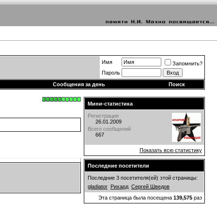
Имя
Запомнить?
Пароль
Сообщения за день
Поиск
Мини-статистика
Регистрация
26.01.2009
Всего сообщений
667
Показать всю статистику
Последние посетители
Последние 3 посетителя(ей) этой страницы:
gladiator
Рихард
Сергей Шведов
Эта страница была посещена
139,575
раз