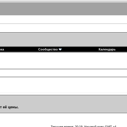
вка
Сообщество
Календарь
т её цены.
Текущее время:
20:19
. Часовой пояс GMT +4.