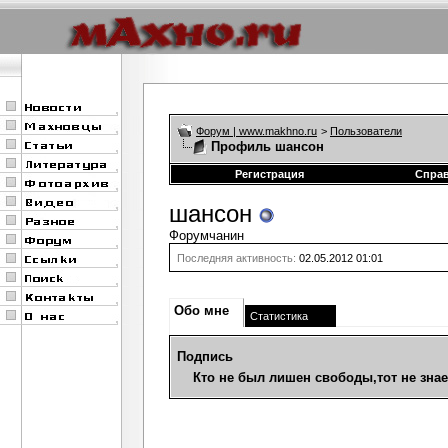
Форум | www.makhno.ru
>
Пользователи
Профиль шансон
Регистрация
Спра
шансон
Форумчанин
Последняя активность:
02.05.2012
01:01
Обо мне
Статистика
Подпись
Кто не был лишен свободы,тот не знае